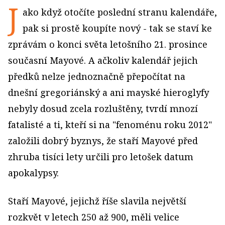
J
ako když otočíte poslední stranu kalendáře,
pak si prostě koupíte nový - tak se staví ke
zprávám o konci světa letošního 21. prosince
současní Mayové. A ačkoliv kalendář jejich
předků nelze jednoznačně přepočítat na
dnešní gregoriánský a ani mayské hieroglyfy
nebyly dosud zcela rozluštěny, tvrdí mnozí
fatalisté a ti, kteří si na "fenoménu roku 2012"
založili dobrý byznys, že staří Mayové před
zhruba tisíci lety určili pro letošek datum
apokalypsy.
Staří Mayové, jejichž říše slavila největší
rozkvět v letech 250 až 900, měli velice