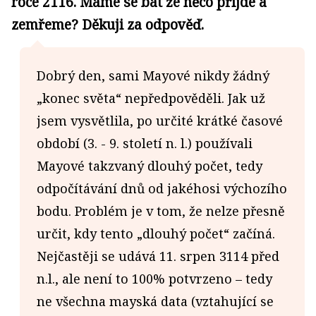
roce 2116. Máme se bát že něco přijde a
zemřeme? Děkuji za odpověď.
Dobrý den, sami Mayové nikdy žádný
„konec světa“ nepředpověděli. Jak už
jsem vysvětlila, po určité krátké časové
období (3. - 9. století n. l.) používali
Mayové takzvaný dlouhý počet, tedy
odpočítávání dnů od jakéhosi výchozího
bodu. Problém je v tom, že nelze přesně
určit, kdy tento „dlouhý počet“ začíná.
Nejčastěji se udává 11. srpen 3114 před
n.l., ale není to 100% potvrzeno – tedy
ne všechna mayská data (vztahující se