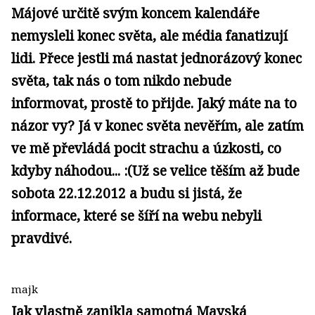
Májové určitě svým koncem kalendáře
nemysleli konec světa, ale média fanatizují
lidi. Přece jestli má nastat jednorázový konec
světa, tak nás o tom nikdo nebude
informovat, prostě to přijde. Jaký máte na to
názor vy? Já v konec světa nevěřím, ale zatím
ve mě převládá pocit strachu a úzkosti, co
kdyby náhodou... :(Už se velice těším až bude
sobota 22.12.2012 a budu si jistá, že
informace, které se šíří na webu nebyli
pravdivé.
majk
Jak vlastně zanikla samotná Mayská