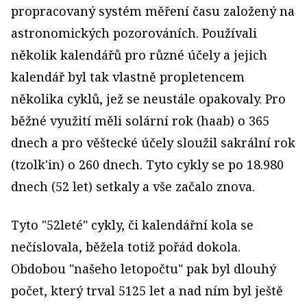
propracovaný systém měření času založený na
astronomických pozorováních. Používali
několik kalendářů pro různé účely a jejich
kalendář byl tak vlastně propletencem
několika cyklů, jež se neustále opakovaly. Pro
běžné využití měli solární rok (haab) o 365
dnech a pro věštecké účely sloužil sakrální rok
(tzolk'in) o 260 dnech. Tyto cykly se po 18.980
dnech (52 let) setkaly a vše začalo znova.
Tyto "52leté" cykly, či kalendářní kola se
nečíslovala, běžela totiž pořád dokola.
Obdobou "našeho letopočtu" pak byl dlouhý
počet, který trval 5125 let a nad ním byl ještě