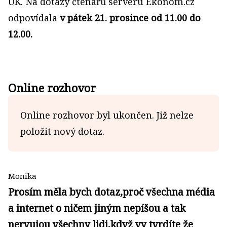
UK. Na dotazy čtenářů serveru Ekonom.cz
odpovídala
v pátek 21. prosince od 11.00 do
12.00.
Online rozhovor
Online rozhovor byl ukončen. Již nelze
položit nový dotaz.
Monika
Prosím měla bych dotaz,proč všechna média
a internet o ničem jiným nepíšou a tak
nervujou všechny lidi,když vy tvrdíte že