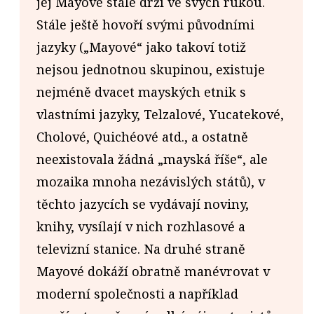
jej Mayové stále drží ve svých rukou.
Stále ještě hovoří svými původními
jazyky („Mayové“ jako takoví totiž
nejsou jednotnou skupinou, existuje
nejméně dvacet mayských etnik s
vlastními jazyky, Telzalové, Yucatekové,
Cholové, Quichéové atd., a ostatně
neexistovala žádná „mayská říše“, ale
mozaika mnoha nezávislých států), v
těchto jazycích se vydávají noviny,
knihy, vysílají v nich rozhlasové a
televizní stanice. Na druhé straně
Mayové dokáží obratně manévrovat v
moderní společnosti a například