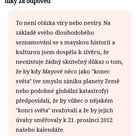
diky za odpoved
To není otázka víry nebo nevíry. Na
základě svého dlouhodobého
seznamování se s mayskou historií a
kulturou jsem dospěla k zívěru, že
neexistuje žádný skutečný důkaz o tom,
že by kdy Mayové něco jako "konec
světa" (ve smyslu zániku planety Země
nebo podobné globální katastrofy)
předpovídali, že by vůbec o nějakém
"konci světa" uvažovali a že by jejich
úvahy směřovaly k 21. prosinci 2012
našeho kalendáře.