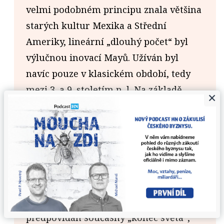
velmi podobném principu znala většina
starých kultur Mexika a Střední
Ameriky, lineární „dlouhý počet“ byl
výlučnou inovací Mayů. Užíván byl
navíc pouze v klasickém období, tedy
mezi 3. a 9. stoletím n. l. Na základě
×
porovnání mayských dat, která se
spolehlivě týkají identifikovatelných
astronomických jevů, například
zatmění Měsíce či Slunce, byl jako
výchozí bod dlouhého počtu stanoven
11. srpen 3114 před n.l. Právě na základě
tohoto lineárního kalendáře je
předpovídán současný „konec světa“,