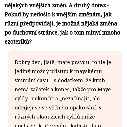
nějakých vnějších změn. A druhý dotaz -
Pokud by nedošlo k vnějším změnám, jak
různí předpovídají, je možná nějaká změna
po duchovní stránce, jak o tom mluví mnoho
ezoteriků?
Dobrý den, jistě, máte pravdu, tohle je
jediný možný přístup k mayskému
vnímání času – s dodatkem, že kruh
nemá začátek a konec, takže pro Maye
cykly „nekončí“ a „nezačínají“, ale
odvíjejí se ve věčném opakování. V
různých okamžicích cyklů může
docházet k přeryvům, katastrofám