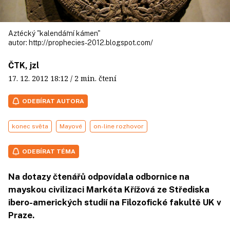
Aztécký "kalendářní kámen"
autor:
http://prophecies-2012.blogspot.com/
ČTK, jzl
17. 12. 2012
18:12
/ 2 min. čtení
ODEBÍRAT AUTORA
konec světa
Mayové
on-line rozhovor
ODEBÍRAT TÉMA
Na dotazy čtenářů odpovídala odbornice na
mayskou civilizaci Markéta Křížová ze Střediska
ibero-amerických studií na Filozofické fakultě UK v
Praze.