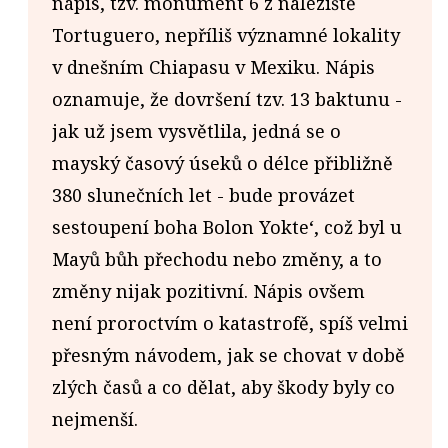
nápis, tzv. monument 6 z naleziště
Tortuguero, nepříliš významné lokality
v dnešním Chiapasu v Mexiku. Nápis
oznamuje, že dovršení tzv. 13 baktunu -
jak už jsem vysvětlila, jedná se o
mayský časový úseků o délce přibližně
380 slunečních let - bude provázet
sestoupení boha Bolon Yokte‘, což byl u
Mayů bůh přechodu nebo změny, a to
změny nijak pozitivní. Nápis ovšem
není proroctvím o katastrofě, spíš velmi
přesným návodem, jak se chovat v době
zlých časů a co dělat, aby škody byly co
nejmenší.