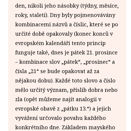
den, nikoli jeho násobky (týdny, měsíce,
roky, staletí). Dny byly pojmenovávány
kombinacemi názvů a číslic, které se po
určité době opakovaly (konec konců v
evropském kalendáři tento princip
funguje také, dnes je pátek 21. prosince
– kombinace slov „pátek“, „prosinec“ a
čísla „21“ se bude opakovat až za
nějakou dobu). Každé toto slovo a číslo
mělo určitý význam, příslib dobra nebo
zla (opět můžeme najít analogii v
evropské obavě z „pátku 13.“) a jejich
vyvážení určovalo povahu každého
konkrétního dne. Základem mayského