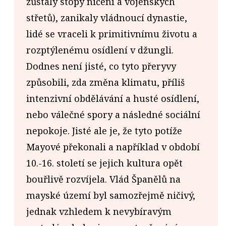
zůstaly stopy ničení a vojenských
střetů), zanikaly vládnoucí dynastie,
lidé se vraceli k primitivnímu životu a
rozptýlenému osídlení v džungli.
Dodnes není jisté, co tyto přeryvy
způsobili, zda změna klimatu, příliš
intenzivní obdělávání a husté osídlení,
nebo válečné spory a následné sociální
nepokoje. Jisté ale je, že tyto potíže
Mayové překonali a například v období
10.-16. století se jejich kultura opět
bouřlivě rozvíjela. Vlád Španělů na
mayské území byl samozřejmě ničivý,
jednak vzhledem k nevybíravým