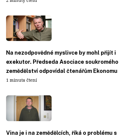
2 minuty čtení
Na nezodpovědné myslivce by mohl přijít i
exekutor. Předseda Asociace soukromého
zemědělství odpovídal čtenářům Ekonomu
1 minuta čtení
Vina je i na zemědělcích, říká o problému s