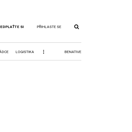
EDPLAŤTE SI
PŘIHLASTE SE
BENATIVE
RÁDCE
LOGISTIKA