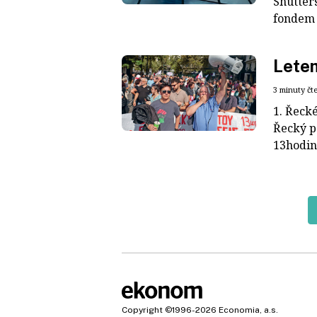
Shutter
fondem 
Lete
3 minuty čt
1. Řeck
Řecký p
13hodin
Copyright
©1996-2026
Economia, a.s.