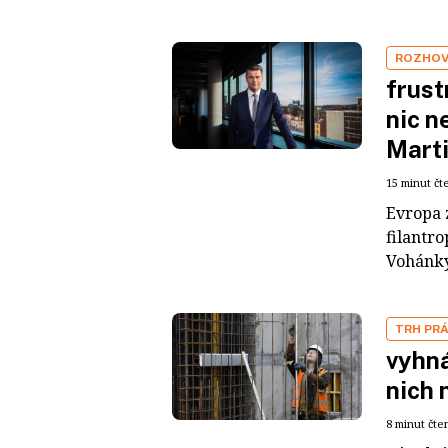
ROZHO
frust
nic n
Mart
15 minut čt
Evropa z
filantr
Vohánky 
TRH PR
vyhná
nich 
8 minut čte