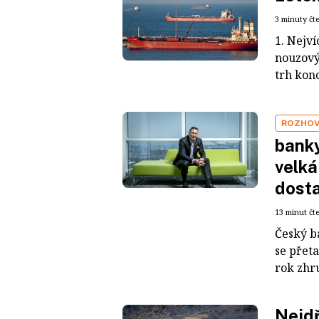
3 minuty čt
1. Nejví
nouzový
trh konc
ROZHO
banky
velká
dosta
13 minut čt
Český b
se přeta
rok zhru
Nejdř