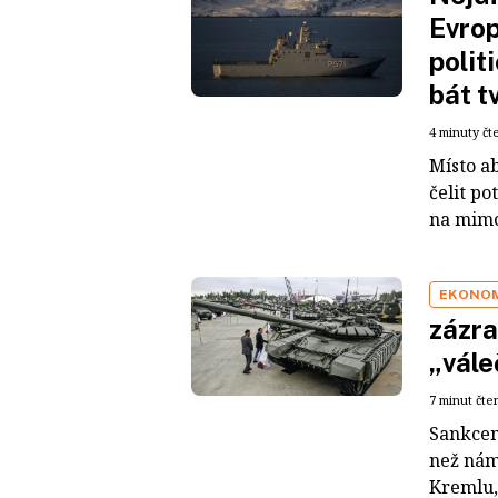
Evrop
polit
bát t
4 minuty čt
Místo ab
čelit p
na mimo
EKONOM
zázra
„vále
7 minut čte
Sankcemi
než nám
Kremlu, 