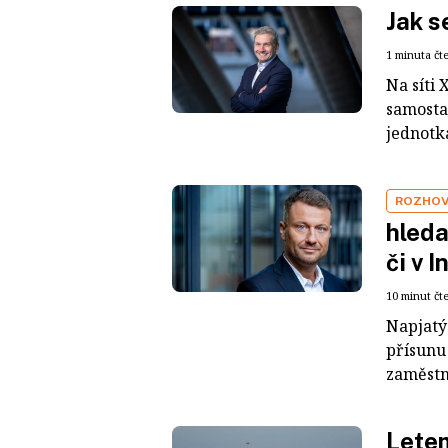
Jak s
1 minuta čt
Na síti 
samosta
jednotk
ROZHO
hleda
či v I
10 minut čt
Napjatý 
přísunu 
zaměstná
Lete