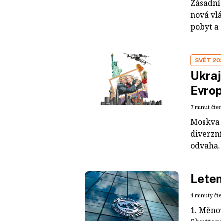
Zásadní 
nová vl
pobyt a 
SVĚT 20
Ukraj
Evrop
7 minut čte
Moskva 
diverzn
odvaha.
Lete
4 minuty čt
1. Měno