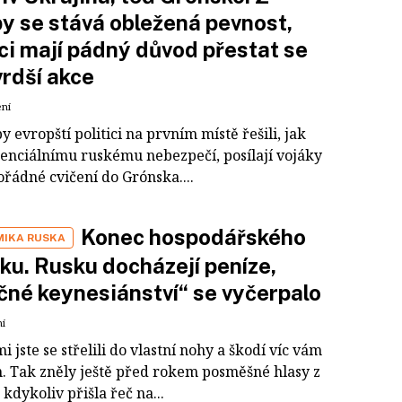
y se stává obležená pevnost,
ici mají pádný důvod přestat se
vrdší akce
ení
y evropští politici na prvním místě řešili, jak
otenciálnímu ruskému nebezpečí, posílají vojáky
řádné cvičení do Grónska....
Konec hospodářského
IKA RUSKA
ku. Rusku docházejí peníze,
čné keynesiánství“ se vyčerpalo
ní
 jste se střelili do vlastní nohy a škodí víc vám
. Tak zněly ještě před rokem posměšné hlasy z
kdykoliv přišla řeč na...