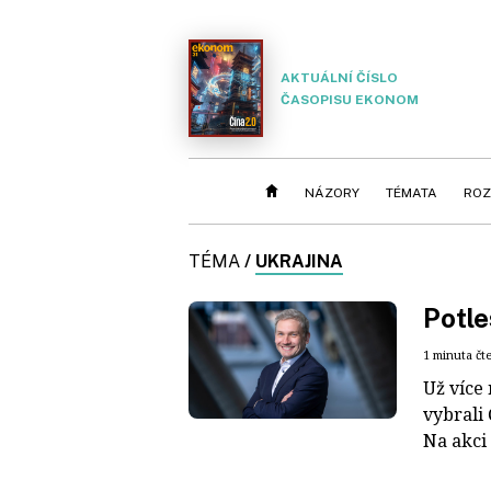
AKTUÁLNÍ ČÍSLO
ČASOPISU EKONOM
NÁZORY
TÉMATA
ROZ
TÉMA
/
UKRAJINA
Potle
1 minuta čt
Už více
vybrali 
Na akci