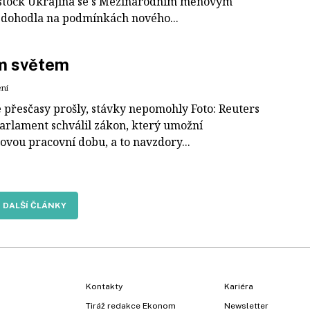
stock Ukrajina se s Mezinárodním měnovým
dohodla na podmínkách nového...
m světem
ení
é přesčasy prošly, stávky nepomohly Foto: Reuters
arlament schválil zákon, který umožní
ovou pracovní dobu, a to navzdory...
DALŠÍ ČLÁNKY
Kontakty
Kariéra
Tiráž redakce Ekonom
Newsletter