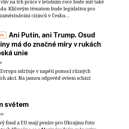
vliv na trh práce v letošním roce bude mít také
áda. Klíčovým tématem bude legislativa pro
zaměstnávání cizinců v Česku....
Ani Putin, ani Trump. Osud
26
iny má do značné míry v rukách
ská unie
ní
Evropu udržuje v napětí pomocí různých
ích akcí. Na jasnou odpověď ovšem schází
m světem
ení
vý fond a EU mají peníze pro Ukrajinu Foto: