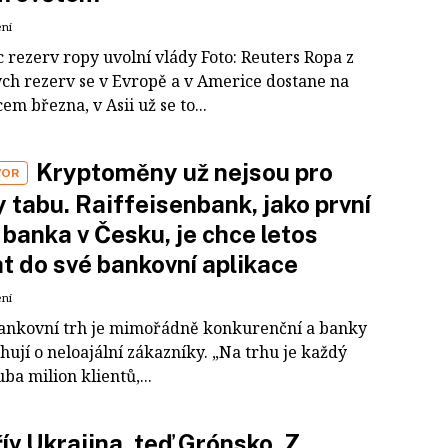
ení
c rezerv ropy uvolní vlády Foto: Reuters Ropa z
ch rezerv se v Evropě a v Americe dostane na
em března, v Asii už se to...
Kryptoměny už nejsou pro
VOR
 tabu. Raiffeisenbank, jako první
 banka v Česku, je chce letos
t do své bankovní aplikace
ení
ankovní trh je mimořádně konkurenční a banky
hují o neloajální zákazníky. „Na trhu je každý
ba milion klientů,...
ív Ukrajina, teď Grónsko. Z