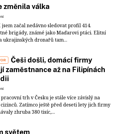
e změnila válka
ení
X jsem začal nedávno sledovat profil 414.
tné brigády, známé jako Maďarovi ptáci. Elitní
a ukrajinských dronařů tam...
Češi došli, domácí firmy
VOR
jí zaměstnance až na Filipínách
ndii
ení
pracovní trh v Česku je stále více závislý na
cizinců. Zatímco ještě před deseti lety jich firmy
valy zhruba 380 tisíc,...
m světem