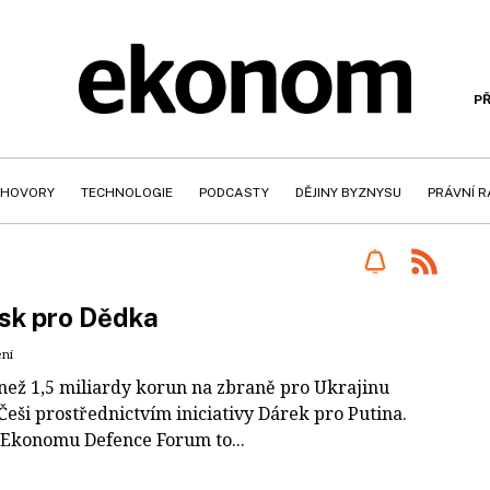
PŘ
HOVORY
TECHNOLOGIE
PODCASTY
DĚJINY BYZNYSU
PRÁVNÍ 
sk pro Dědka
ení
 než 1,5 miliardy korun na zbraně pro Ukrajinu
Češi prostřednictvím iniciativy Dárek pro Putina.
 Ekonomu Defence Forum to...