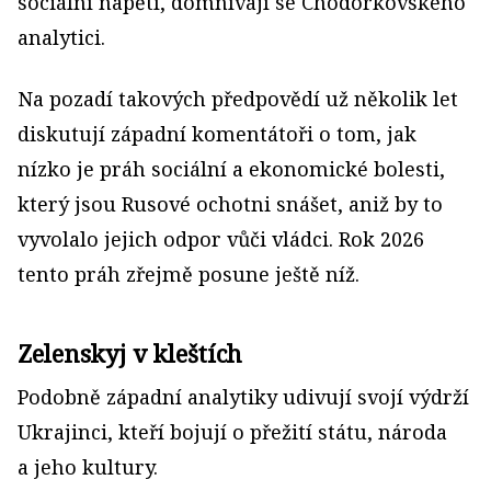
sociální napětí, domnívají se Chodorkovského
analytici.
Na pozadí takových předpovědí už několik let
diskutují západní komentátoři o tom, jak
nízko je práh sociální a ekonomické bolesti,
který jsou Rusové ochotni snášet, aniž by to
vyvolalo jejich odpor vůči vládci. Rok 2026
tento práh zřejmě posune ještě níž.
Zelenskyj v kleštích
Podobně západní analytiky udivují svojí výdrží
Ukrajinci, kteří bojují o přežití státu, národa
a jeho kultury.