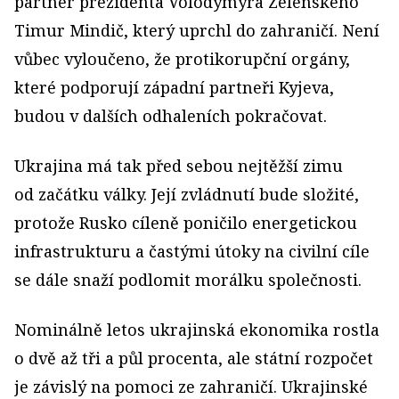
partner prezidenta Volodymyra Zelenského
Timur Mindič, který uprchl do zahraničí. Není
vůbec vyloučeno, že protikorupční orgány,
které podporují západní partneři Kyjeva,
budou v dalších odhaleních pokračovat.
Ukrajina má tak před sebou nejtěžší zimu
od začátku války. Její zvládnutí bude složité,
protože Rusko cíleně poničilo energetickou
infrastrukturu a častými útoky na civilní cíle
se dále snaží podlomit morálku společnosti.
Nominálně letos ukrajinská ekonomika rostla
o dvě až tři a půl procenta, ale státní rozpočet
je závislý na pomoci ze zahraničí. Ukrajinské