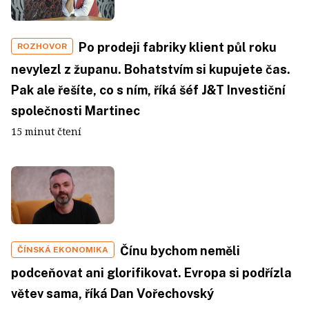
Po prodeji fabriky klient půl roku
ROZHOVOR
nevylezl z županu. Bohatstvím si kupujete čas.
Pak ale řešíte, co s ním, říká šéf J&T Investiční
společnosti Martinec
15 minut čtení
Čínu bychom neměli
ČÍNSKÁ EKONOMIKA
podceňovat ani glorifikovat. Evropa si podřízla
větev sama, říká Dan Vořechovský