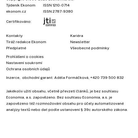
Týdeník Ekonom
ISSN 1210-0714
ekonom.cz
ISSN 2787-9380
Certifikováno:
Kontakty
Kariéra
Tiráž redakce Ekonom
Newsletter
Předplatné
Všeobecné podmínky
Prohlášení o cookies
Nastavení soukromí
Ochrana osobních údajů
Inzerce
, obchodní garant:
Adéla Formáčková
,
+420 739 500 832
Jakékoliv užití obsahu, včetně převzetí článků, je bez souhlasu
Economia, a.s. zapovězeno. Bez souhlasu Economia, a.s. je
zapovězeno též rozmnožování obsahu pro účely automatizované
analýzy textů nebo dat podle ustanovení § 39c autorského zákona.