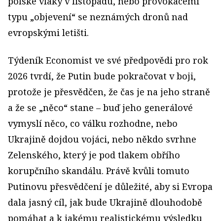
polské vlaky v listopadu, nebo provokacemi
typu „objevení“ se neznámých dronů nad
evropskými letišti.
Týdeník Economist ve své předpovědi pro rok
2026 tvrdí, že Putin bude pokračovat v boji,
protože je přesvědčen, že čas je na jeho straně
a že se „něco“ stane – buď jeho generálové
vymyslí něco, co válku rozhodne, nebo
Ukrajině dojdou vojáci, nebo někdo svrhne
Zelenského, který je pod tlakem obřího
korupčního skandálu. Právě kvůli tomuto
Putinovu přesvědčení je důležité, aby si Evropa
dala jasný cíl, jak bude Ukrajině dlouhodobě
pomáhat a k jakému realistickému výsledku