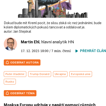
Dokud bude mít Kreml pocit, že silou získá víc než jednáními, bude
kolem diplomatických pokusů tancovat a oddalovat je.
autor:
Jan Stejskal
Martin Ehl
, hlavní analytik HN
17. 12. 2025
18:00
/ 7 min. čtení
PŘEHRÁT ČLÁ
ODEBÍRAT AUTORA
Putin Vladimir
Trump Donald
Ukrajina
Evropská unie
Rusko
ODEBÍRAT TÉMA
Moskva Evropu udržuje v napětí pomocí různých