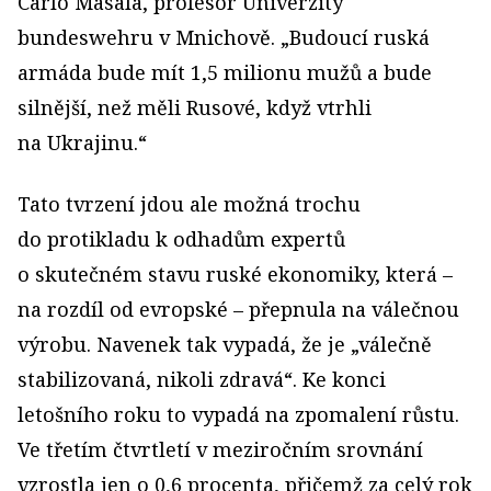
Carlo Masala, profesor Univerzity
bundeswehru v Mnichově. „Budoucí ruská
armáda bude mít 1,5 milionu mužů a bude
silnější, než měli Rusové, když vtrhli
na Ukrajinu.“
Tato tvrzení jdou ale možná trochu
do protikladu k odhadům expertů
o skutečném stavu ruské ekonomiky, která –
na rozdíl od evropské – přepnula na válečnou
výrobu. Navenek tak vypadá, že je „válečně
stabilizovaná, nikoli zdravá“. Ke konci
letošního roku to vypadá na zpomalení růstu.
Ve třetím čtvrtletí v meziročním srovnání
vzrostla jen o 0,6 procenta, přičemž za celý rok