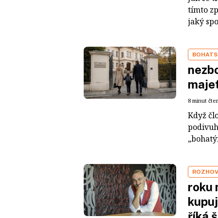
tímto z
jaký sp
BOHATS
nezbo
maje
8 minut čte
Když čl
podivuh
„bohatým
ROZHO
roku 
kupuj
říká 