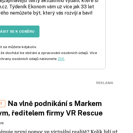
zajímavější texty aktuálního vydání, které si
cz. Týdeník Ekonom vám už více jak 33 let
rého nemůžete být, který vás rozvíjí a baví!
LÁSIT SE K ODBĚRU
t se můžete kdykoliv.
 že dochází ke sbírání a zpracování osobních údajů. Více
chrany osobních údajů naleznete
ZDE
.
Na vlně podnikání s Markem
ST
m, ředitelem firmy VR Rescue
ení
rénuje první pomoc ve virtuální realitě? Kolik lidí už