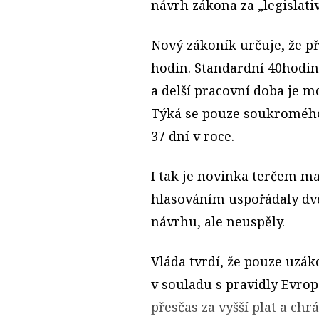
návrh zákona za „legislati
Nový zákoník určuje, že př
hodin. Standardní 40hodin
a delší pracovní doba je 
Týká se pouze soukromého
37 dní v roce.
I tak je novinka terčem m
hlasováním uspořádaly dvě
návrhu, ale neuspěly.
Vláda tvrdí, že pouze uzák
v souladu s pravidly Evro
přesčas za vyšší plat a chr