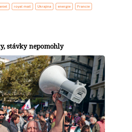
aniel
royal mail
Ukrajina
energie
Francie
šly, stávky nepomohly