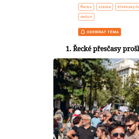
Řecko
stávka
Křetínský D
deficit
ODEBÍRAT TÉMA
1. Řecké přesčasy pro