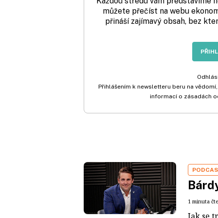
Každou středu vám představíme nej
můžete přečíst na webu ekonom.
přináší zajímavý obsah, bez kte
PŘIH
Odhlási
Přihlášením k newsletteru beru na vědomí,
informací o zásadách o
PODCA
Bárdy
1 minuta čt
Jak se t