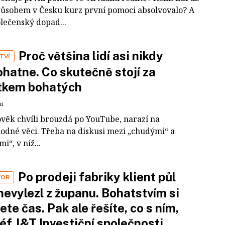
působem v Česku kurz první pomoci absolvovalo? A
olečenský dopad...
Proč většina lidí asi nikdy
TVÍ
hatne. Co skutečně stojí za
tkem bohatých
ní
ověk chvíli brouzdá po YouTube, narazí na
odné věci. Třeba na diskusi mezi „chudými“ a
i“, v níž...
Po prodeji fabriky klient půl
VOR
nevylezl z županu. Bohatstvím si
ete čas. Pak ale řešíte, co s ním,
šéf J&T Investiční společnosti