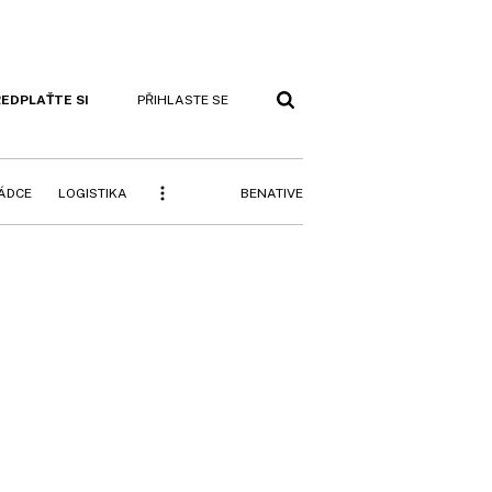
EDPLAŤTE SI
PŘIHLASTE SE
BENATIVE
RÁDCE
LOGISTIKA