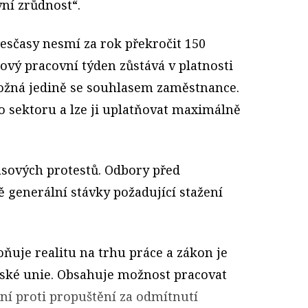
vní zrůdnost“.
esčasy nesmí za rok překročit 150
ový pracovní týden zůstává v platnosti
možná jedině se souhlasem zaměstnance.
 sektoru a lze ji uplatňovat maximálně
asových protestů. Odbory před
 generální stávky požadující stažení
oňuje realitu na trhu práce a zákon je
pské unie. Obsahuje možnost pracovat
ání proti propuštění za odmítnutí