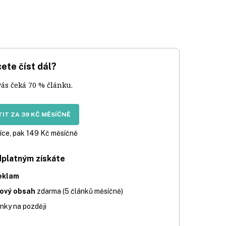
ete číst dál?
vás čeká 70 % článku.
IT ZA 39 KČ MĚSÍČNĚ
íce, pak 149 Kč měsíčně
dplatným získáte
eklam
iový obsah
zdarma (5 článků měsíčně)
nky na později