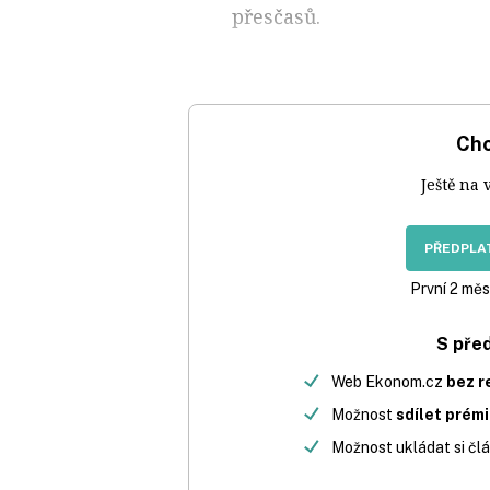
přesčasů.
Chc
Ještě na 
PŘEDPLAT
První 2 měs
S pře
Web Ekonom.cz
bez r
Možnost
sdílet prém
Možnost ukládat si člá