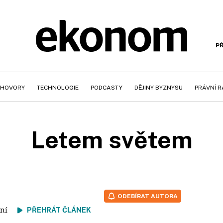
PŘ
HOVORY
TECHNOLOGIE
PODCASTY
DĚJINY BYZNYSU
PRÁVNÍ 
Letem světem
ODEBÍRAT AUTORA
čtení
PŘEHRÁT ČLÁNEK