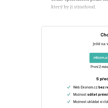
který by ji stmeloval.
Chc
Ještě na 
PŘEDPLAT
První 2 měs
S pře
Web Ekonom.cz
bez r
Možnost
sdílet prém
Možnost ukládat si člá