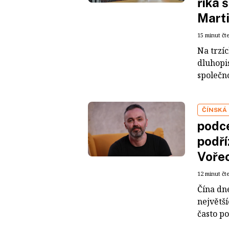
říká 
Mart
15 minut čt
Na trzí
dluhopis
společno
ČÍNSKÁ
podce
podří
Voře
12 minut čt
Čína dn
největš
často po