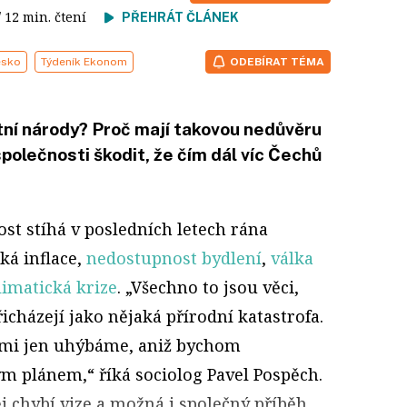
/ 12 min. čtení
PŘEHRÁT ČLÁNEK
esko
Týdeník Ekonom
ODEBÍRAT TÉMA
atní národy? Proč mají takovou nedůvěru
polečnosti škodit, že čím dál víc Čechů
st stíhá v posledních letech rána
ká inflace,
nedostupnost bydlení
,
válka
limatická krize
. „Všechno to jsou věci,
icházejí jako nějaká přírodní katastrofa.
ami jen uhýbáme, aniž bychom
ým plánem,“ říká sociolog Pavel Pospěch.
j chybí vize a možná i společný příběh,