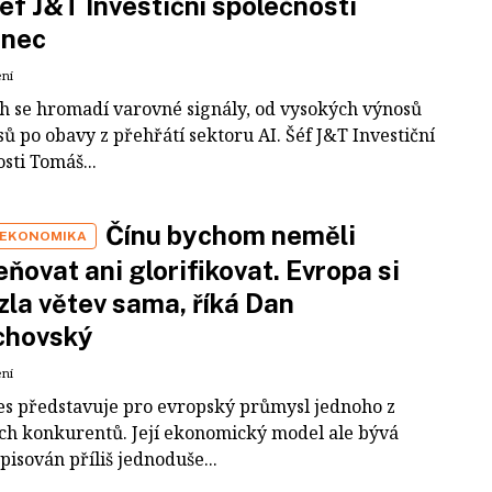
šéf J&T Investiční společnosti
inec
ení
ch se hromadí varovné signály, od vysokých výnosů
ů po obavy z přehřátí sektoru AI. Šéf J&T Investiční
sti Tomáš...
Čínu bychom neměli
 EKONOMIKA
ňovat ani glorifikovat. Evropa si
zla větev sama, říká Dan
chovský
ení
es představuje pro evropský průmysl jednoho z
ích konkurentů. Její ekonomický model ale bývá
pisován příliš jednoduše...