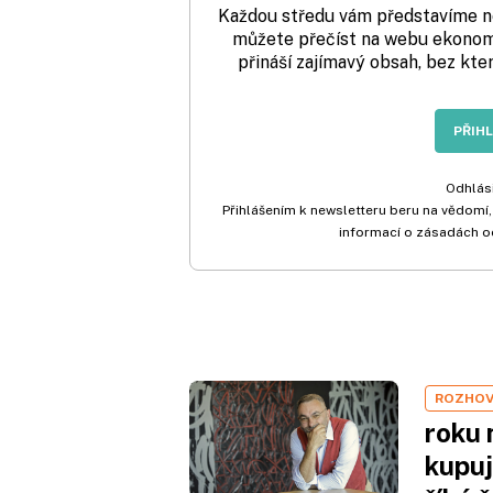
Každou středu vám představíme nej
můžete přečíst na webu ekonom.
přináší zajímavý obsah, bez kte
PŘIH
Odhlási
Přihlášením k newsletteru beru na vědomí,
informací o zásadách o
ROZHO
roku 
kupuj