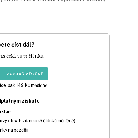
ete číst dál?
vás čeká 90 % článku.
IT ZA 39 KČ MĚSÍČNĚ
íce, pak 149 Kč měsíčně
dplatným získáte
eklam
iový obsah
zdarma (5 článků měsíčně)
nky na později