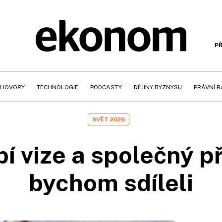
PŘ
HOVORY
TECHNOLOGIE
PODCASTY
DĚJINY BYZNYSU
PRÁVNÍ 
SVĚT 2026
í vize a společný př
bychom sdíleli