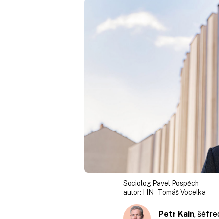
Sociolog Pavel Pospěch
autor:
HN – Tomáš Vocelka
Petr Kain
, šéfr