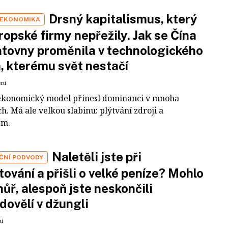
Drsný kapitalismus, který
 EKONOMIKA
ropské firmy nepřežily. Jak se Čína
tovny proměnila v technologického
a, kterému svět nestačí
ení
ekonomický model přinesl dominanci v mnoha
h. Má ale velkou slabinu: plýtvání zdroji a
em.
Naletěli jste při
IČNÍ PODVODY
tování a přišli o velké peníze? Mohlo
 hůř, alespoň jste neskončili
dovělí v džungli
ní