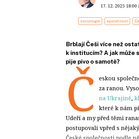
17. 12. 2025
18:00
sociologie
společnost
Č
Brblají Češi více než ost
k institucím? A jak může s
pije pivo o samotě?
Č
eskou společno
za ranou. Vyso
na Ukrajině
,
k
které k nám př
Udeří a my před těmi ran
postupovali vpřed s nějak
České společnosti podle ně