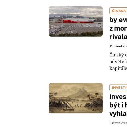
ČÍNSKÁ
by ev
z mon
rival
11 minut čt
Čínský 
odvětvíc
kapitál
INVEST
inves
být i
vyhla
6 minut čte