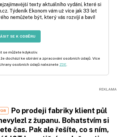
zajímavější texty aktuálního vydání, které si
cz. Týdeník Ekonom vám už více jak 33 let
rého nemůžete být, který vás rozvíjí a baví!
LÁSIT SE K ODBĚRU
t se můžete kdykoliv.
 že dochází ke sbírání a zpracování osobních údajů. Více
chrany osobních údajů naleznete
ZDE
.
Po prodeji fabriky klient půl
VOR
nevylezl z županu. Bohatstvím si
ete čas. Pak ale řešíte, co s ním,