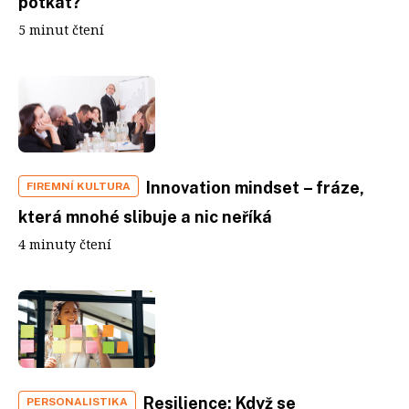
potkat?
5 minut čtení
Innovation mindset – fráze,
FIREMNÍ KULTURA
která mnohé slibuje a nic neříká
4 minuty čtení
Resilience: Když se
PERSONALISTIKA