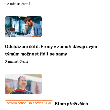
12 minut čtení
Odcházení šéfů. Firmy v zámoří dávají svým
týmům možnost řídit se samy
5 minut čtení
Klam přeživších
VYSOKOŠKOLSKÉ VZDĚLÁNÍ