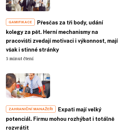
Přesčas za tři body, udání
GAMIFIKACE
kolegy za pět. Herní mechanismy na
pracovišti zvedají motivaci i výkonnost, mají
však i stinné stránky
5 minut čtení
Expati mají velký
ZAHRANIČNÍ MANAŽEŘI
potenciál. Firmu mohou rozhýbat i totálně
rozvrátit