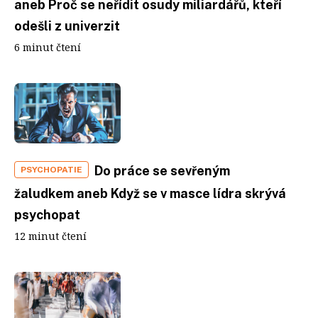
aneb Proč se neřídit osudy miliardářů, kteří
odešli z univerzit
6 minut čtení
Do práce se sevřeným
PSYCHOPATIE
žaludkem aneb Když se v masce lídra skrývá
psychopat
12 minut čtení