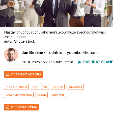
Nastavit nudnou rutinu jako herní úkoly může zvednout motivaci
zaměstnance.
autor:
Shutterstock
Jan Beránek
, redaktor týdeníku Ekonom
26. 8. 2025
15:28
/ 5 min. čtení
PŘEHRÁT ČLÁN
ODEBÍRAT AUTORA
moderní řízení
hra
HR
soutěž
závislost
pracovní morálka
výkon
kancelář
ODEBÍRAT TÉMA