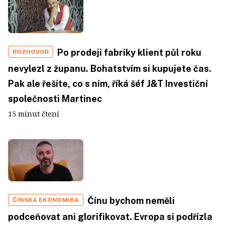
Po prodeji fabriky klient půl roku
ROZHOVOR
nevylezl z županu. Bohatstvím si kupujete čas.
Pak ale řešíte, co s ním, říká šéf J&T Investiční
společnosti Martinec
15 minut čtení
Čínu bychom neměli
ČÍNSKÁ EKONOMIKA
podceňovat ani glorifikovat. Evropa si podřízla