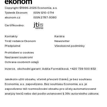
Copyright
©1996-2026
Economia, a.s.
Týdeník Ekonom
ISSN 1210-0714
ekonom.cz
ISSN 2787-9380
Certifikováno:
Kontakty
Kariéra
Tiráž redakce Ekonom
Newsletter
Předplatné
Všeobecné podmínky
Prohlášení o cookies
Nastavení soukromí
Ochrana osobních údajů
Inzerce
, obchodní garant:
Adéla Formáčková
,
+420 739 500 832
Jakékoliv užití obsahu, včetně převzetí článků, je bez souhlasu
Economia, a.s. zapovězeno. Bez souhlasu Economia, a.s. je
zapovězeno též rozmnožování obsahu pro účely automatizované
analýzy textů nebo dat podle ustanovení § 39c autorského zákona.