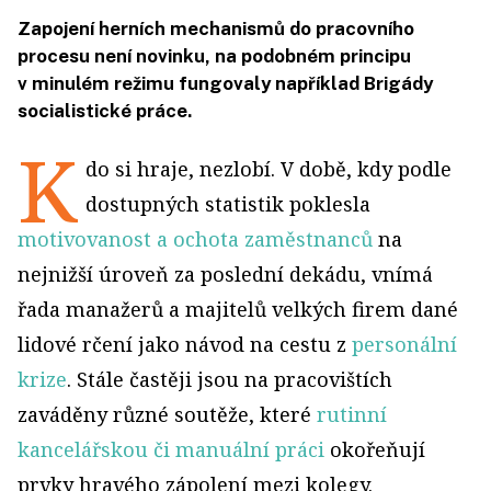
Zapojení herních mechanismů do pracovního
procesu není novinku, na podobném principu
v minulém režimu fungovaly například Brigády
socialistické práce.
K
do si hraje, nezlobí. V době, kdy podle
dostupných statistik poklesla
motivovanost a ochota zaměstnanců
na
nejnižší úroveň za poslední dekádu, vnímá
řada manažerů a majitelů velkých firem dané
lidové rčení jako návod na cestu z
personální
krize
. Stále častěji jsou na pracovištích
zaváděny různé soutěže, které
rutinní
kancelářskou či manuální práci
okořeňují
prvky hravého zápolení mezi kolegy.