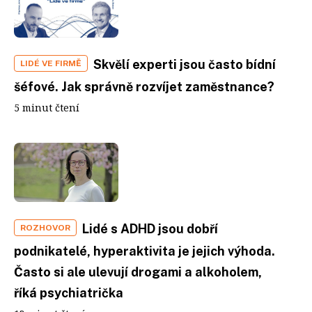
Skvělí experti jsou často bídní
LIDÉ VE FIRMĚ
šéfové. Jak správně rozvíjet zaměstnance?
5 minut čtení
Lidé s ADHD jsou dobří
ROZHOVOR
podnikatelé, hyperaktivita je jejich výhoda.
Často si ale ulevují drogami a alkoholem,
říká psychiatrička