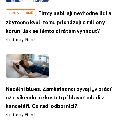
Firmy nabírají nevhodné lidi a
LIDÉ VE FIRMĚ
zbytečně kvůli tomu přicházejí o miliony
korun. Jak se těmto ztrátám vyhnout?
4 minuty čtení
Nedělní blues. Zaměstnanci bývají „v práci“
už o víkendu, úzkostí trpí hlavně mladí z
kanceláří. Co radí odborníci?
4 minuty čtení