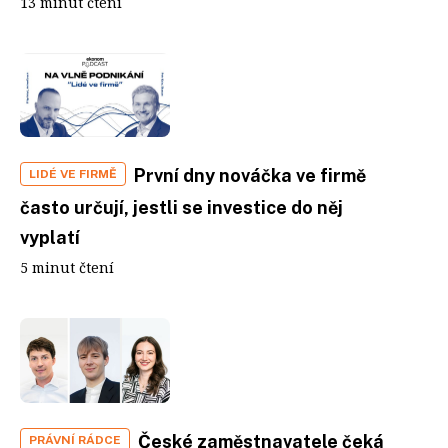
13 minut čtení
První dny nováčka ve firmě
LIDÉ VE FIRMĚ
často určují, jestli se investice do něj
vyplatí
5 minut čtení
České zaměstnavatele čeká
PRÁVNÍ RÁDCE