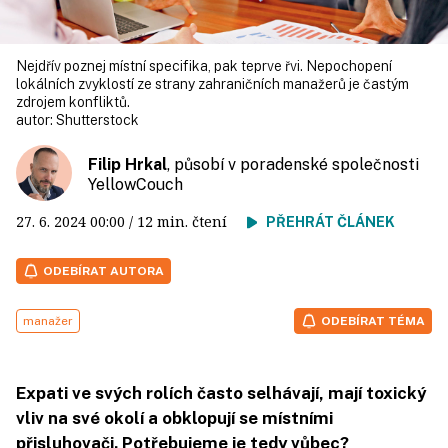
Nejdřív poznej místní specifika, pak teprve řvi. Nepochopení
lokálních zvyklostí ze strany zahraničních manažerů je častým
zdrojem konfliktů.
autor:
Shutterstock
Filip Hrkal
, působí v poradenské společnosti
YellowCouch
27. 6. 2024
00:00
/ 12 min. čtení
PŘEHRÁT ČLÁNEK
ODEBÍRAT AUTORA
manažer
ODEBÍRAT TÉMA
Expati ve svých rolích často selhávají, mají toxický
vliv na své okolí a obklopují se místními
přisluhovači. Potřebujeme je tedy vůbec?