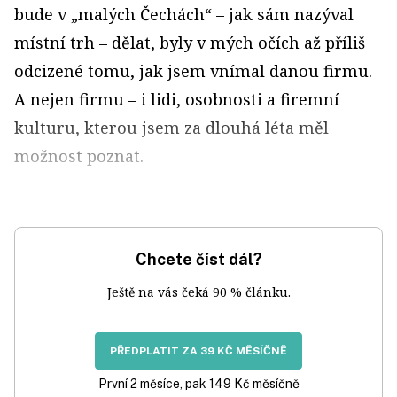
bude v „malých Čechách“ – jak sám nazýval
místní trh – dělat, byly v mých očích až příliš
odcizené tomu, jak jsem vnímal danou firmu.
A nejen firmu – i lidi, osobnosti a firemní
kulturu, kterou jsem za dlouhá léta měl
možnost poznat.
Chcete číst dál?
Ještě na vás čeká 90 % článku.
PŘEDPLATIT ZA 39 KČ MĚSÍČNĚ
První 2 měsíce, pak 149 Kč měsíčně