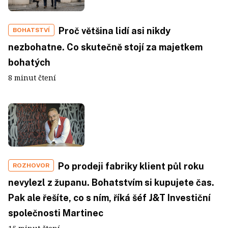
Proč většina lidí asi nikdy
BOHATSTVÍ
nezbohatne. Co skutečně stojí za majetkem
bohatých
8 minut čtení
Po prodeji fabriky klient půl roku
ROZHOVOR
nevylezl z županu. Bohatstvím si kupujete čas.
Pak ale řešíte, co s ním, říká šéf J&T Investiční
společnosti Martinec