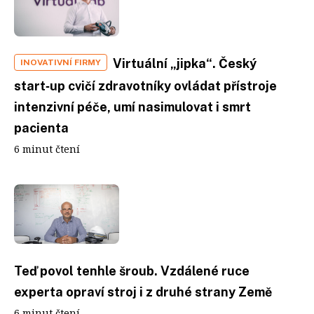
Virtuální „jipka“. Český
INOVATIVNÍ FIRMY
start‑up cvičí zdravotníky ovládat přístroje
intenzivní péče, umí nasimulovat i smrt
pacienta
6 minut čtení
Teď povol tenhle šroub. Vzdálené ruce
experta opraví stroj i z druhé strany Země
6 minut čtení