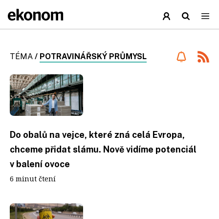
TÉMA
/
POTRAVINÁŘSKÝ PRŮMYSL
Do obalů na vejce, které zná celá Evropa,
chceme přidat slámu. Nově vidíme potenciál
v balení ovoce
6 minut čtení