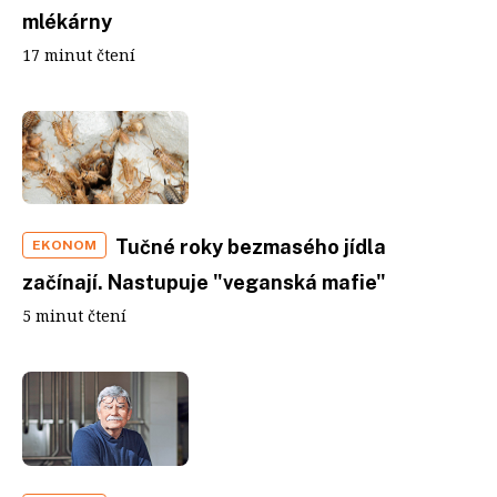
mlékárny
17 minut čtení
Tučné roky bezmasého jídla
EKONOM
začínají. Nastupuje "veganská mafie"
5 minut čtení