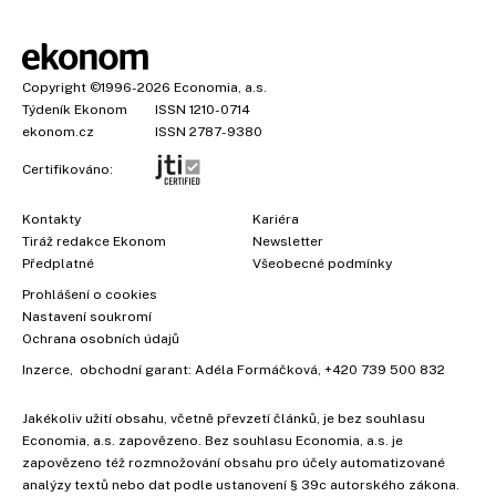
Copyright
©1996-2026
Economia, a.s.
Týdeník Ekonom
ISSN 1210-0714
ekonom.cz
ISSN 2787-9380
Certifikováno:
Kontakty
Kariéra
Tiráž redakce Ekonom
Newsletter
Předplatné
Všeobecné podmínky
Prohlášení o cookies
Nastavení soukromí
Ochrana osobních údajů
Inzerce
, obchodní garant:
Adéla Formáčková
,
+420 739 500 832
Jakékoliv užití obsahu, včetně převzetí článků, je bez souhlasu
Economia, a.s. zapovězeno. Bez souhlasu Economia, a.s. je
zapovězeno též rozmnožování obsahu pro účely automatizované
analýzy textů nebo dat podle ustanovení § 39c autorského zákona.