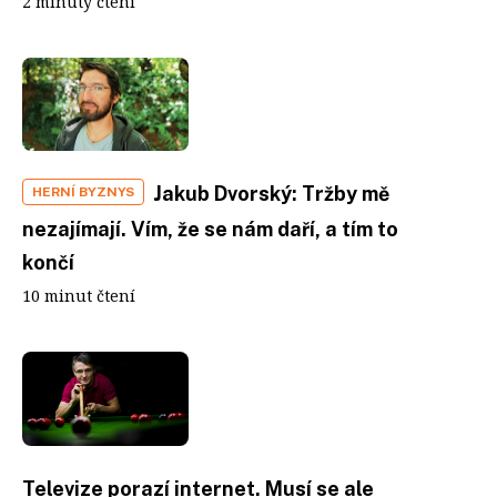
2 minuty čtení
Jakub Dvorský: Tržby mě
HERNÍ BYZNYS
nezajímají. Vím, že se nám daří, a tím to
končí
10 minut čtení
Televize porazí internet. Musí se ale