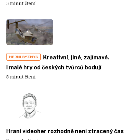
5 minut čtení
Kreativní, jiné, zajímavé.
HERNÍ BYZNYS
I malé hry od českých tvůrců bodují
8 minut čtení
Hraní videoher rozhodně není ztracený čas