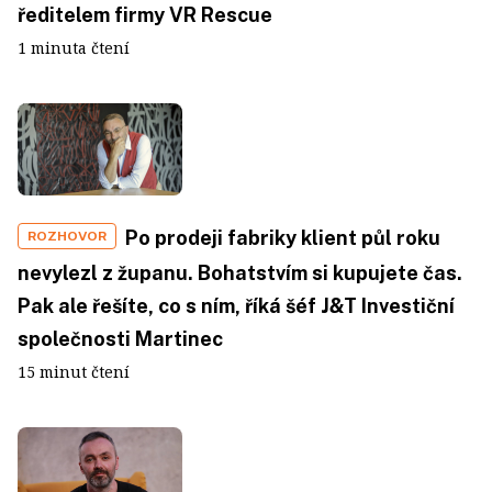
ředitelem firmy VR Rescue
1 minuta čtení
Po prodeji fabriky klient půl roku
ROZHOVOR
nevylezl z županu. Bohatstvím si kupujete čas.
Pak ale řešíte, co s ním, říká šéf J&T Investiční
společnosti Martinec
15 minut čtení