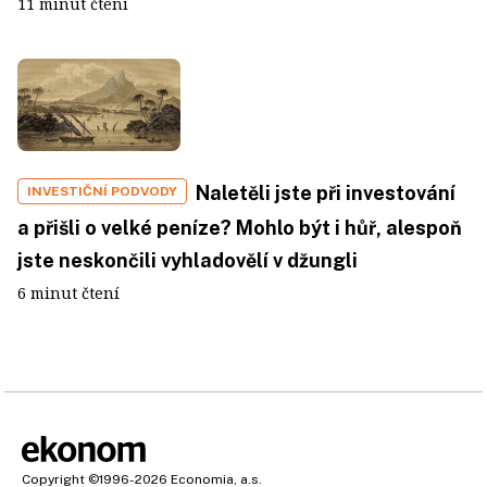
11 minut čtení
Naletěli jste při investování
INVESTIČNÍ PODVODY
a přišli o velké peníze? Mohlo být i hůř, alespoň
jste neskončili vyhladovělí v džungli
6 minut čtení
Copyright
©1996-2026
Economia, a.s.