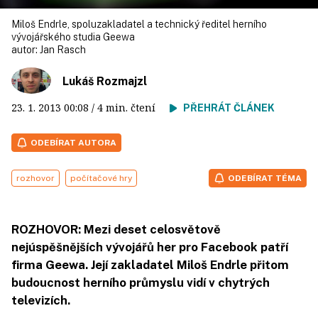
Miloš Endrle, spoluzakladatel a technický ředitel herního
vývojářského studia Geewa
autor:
Jan Rasch
Lukáš Rozmajzl
23. 1. 2013
00:08
/ 4 min. čtení
PŘEHRÁT ČLÁNEK
ODEBÍRAT AUTORA
rozhovor
počítačové hry
ODEBÍRAT TÉMA
ROZHOVOR: Mezi deset celosvětově
nejúspěšnějších vývojářů her pro Facebook patří
firma Geewa. Její zakladatel Miloš Endrle přitom
budoucnost herního průmyslu vidí v chytrých
televizích.