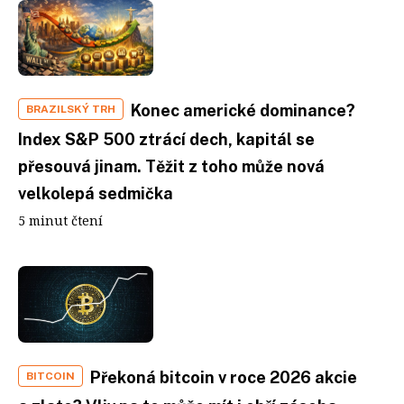
Konec americké dominance?
BRAZILSKÝ TRH
Index S&P 500 ztrácí dech, kapitál se
přesouvá jinam. Těžit z toho může nová
velkolepá sedmička
5 minut čtení
Překoná bitcoin v roce 2026 akcie
BITCOIN