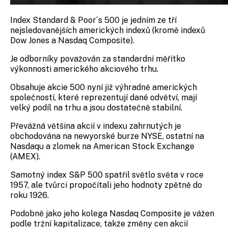
Index Standard & Poor´s 500 je jedním ze tří
nejsledovanějších amerických indexů (kromě indexů
Dow Jones a Nasdaq Composite).
Je odborníky považován za standardní měřítko
výkonnosti amerického akciového trhu.
Obsahuje akcie 500 nyní již výhradně amerických
společností, které reprezentují dané odvětví, mají
velký podíl na trhu a jsou dostatečně stabilní.
Převážná většina akcií v indexu zahrnutých je
obchodována na newyorské burze NYSE, ostatní na
Nasdaqu a zlomek na American Stock Exchange
(AMEX).
Samotný index S&P 500 spatřil světlo světa v roce
1957, ale tvůrci propočítali jeho hodnoty zpětně do
roku 1926.
Podobně jako jeho kolega Nasdaq Composite je vážen
podle tržní kapitalizace, takže změny cen akcií