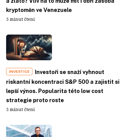
a zlato? Vliv na to může mít i obří zásoba
kryptoměn ve Venezuele
5 minut čtení
Investoři se snaží vyhnout
INVESTICE
riskantní koncentraci S&P 500 a zajistit si
lepší výnos. Popularita této low cost
strategie proto roste
5 minut čtení