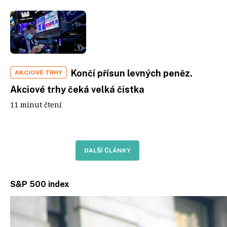
Končí přísun levných peněz.
AKCIOVÉ TRHY
Akciové trhy čeká velká čistka
11 minut čtení
DALŠÍ ČLÁNKY
S&P 500 index