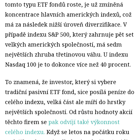
tomto typu ETF fondů roste, je už zmíněná
koncentrace hlavních amerických indexů, což
má za následek nižší úroveň diverzifikace. V
případě indexu S&P 500, který zahrnuje pět set
velkých amerických společností, má sedm
největších zhruba třetinovou váhu. U indexu
Nasdaq 100 je to dokonce více než 40 procent.
To znamená, že investor, který si vybere
tradiční pasivní ETF fond, sice posílá peníze do
celého indexu, velká část ale míří do hrstky
největších společností. Od růstu hodnoty akcií
těchto firem se
pak odvíjí také výkonnost
celého indexu.
Když se letos na počátku roku