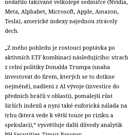
nedařilo takzvané velkolepé sedmičce (Nvidia,
Meta, Alphabet, Microsoft, Apple, Amazon,
Tesla), americké indexy najednou ztrácely
dech.
„Z mého pohledu je rostoucí poptávka po
aktivních ETF kombinací následujícího: strach
z celní politiky Donalda Trumpa (snaha
investovat do firem, kterých se to dotkne
nejméně), nadšení z AI vývoje (investice do
předních hráčů v oblasti), pomalejší růst
širších indexů a nyní také euforická nálada na
trhu (která vede k větší touze po riziku a
spekulaci),“ vysvětluje další důvody analytik
BH Securities Timur Barotov.