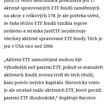
justETF tento benchmark překonává jen 17
aktivně spravovaných ETF fondů zaměřených
na akcie z celkových 178. Je ale potřeba uvést,
že řada těchto ETF fondů vznikla teprve
nedávno a stránka justETF nezahrnuje
všechny aktivně spravované ETF fondy. Těch je
jen v USA více než 2000.
„Aktivní ETF samozřejmě mohou být
výhodnější než pasivní ETF, pokud se manažeři
aktivních fondů zrovna trefí do těch titulů,
kam poteče nejvíce kapitálu. Historicky vzato
je ale strašně málo aktivních ETF, které poráží
pasivní ETF dlouhodobě,“ doplňuje Barotov.