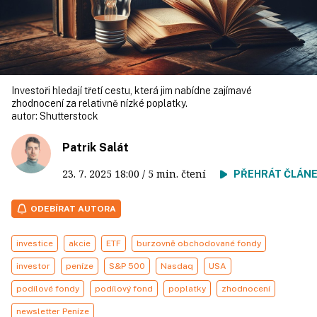
Investoři hledají třetí cestu, která jim nabídne zajímavé
zhodnocení za relativně nízké poplatky.
autor:
Shutterstock
Patrik Salát
23. 7. 2025
18:00
/ 5 min. čtení
PŘEHRÁT ČLÁN
ODEBÍRAT AUTORA
investice
akcie
ETF
burzovně obchodované fondy
investor
peníze
S&P 500
Nasdaq
USA
podílové fondy
podílový fond
poplatky
zhodnocení
newsletter Peníze