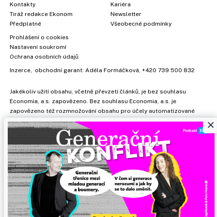
Kontakty
Kariéra
Tiráž redakce Ekonom
Newsletter
Předplatné
Všeobecné podmínky
Prohlášení o cookies
Nastavení soukromí
Ochrana osobních údajů
Inzerce
, obchodní garant:
Adéla Formáčková
,
+420 739 500 832
Jakékoliv užití obsahu, včetně převzetí článků, je bez souhlasu
Economia, a.s. zapovězeno. Bez souhlasu Economia, a.s. je
zapovězeno též rozmnožování obsahu pro účely automatizované
×
analýzy textů nebo dat podle ustanovení § 39c autorského zákona.