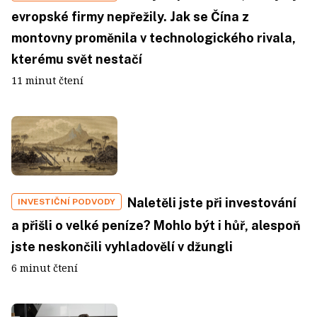
evropské firmy nepřežily. Jak se Čína z
montovny proměnila v technologického rivala,
kterému svět nestačí
11 minut čtení
Naletěli jste při investování
INVESTIČNÍ PODVODY
a přišli o velké peníze? Mohlo být i hůř, alespoň
jste neskončili vyhladovělí v džungli
6 minut čtení