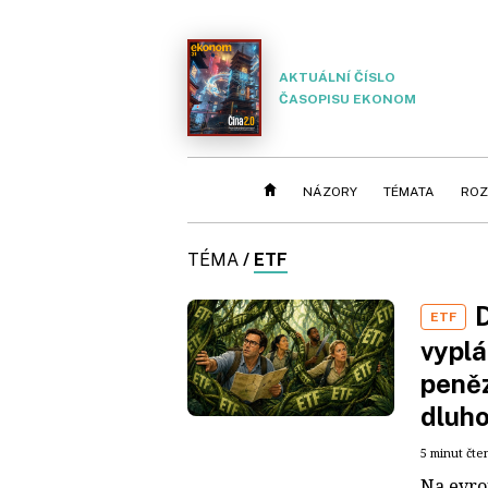
AKTUÁLNÍ ČÍSLO
ČASOPISU EKONOM
NÁZORY
TÉMATA
ROZ
TÉMA
/
ETF
D
ETF
vyplá
peněz
dluh
5 minut čte
Na evro