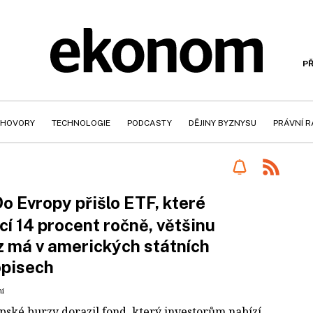
PŘ
HOVORY
TECHNOLOGIE
PODCASTY
DĚJINY BYZNYSU
PRÁVNÍ 
o Evropy přišlo ETF, které
cí 14 procent ročně, většinu
 má v amerických státních
opisech
ní
pské burzy dorazil fond, který investorům nabízí