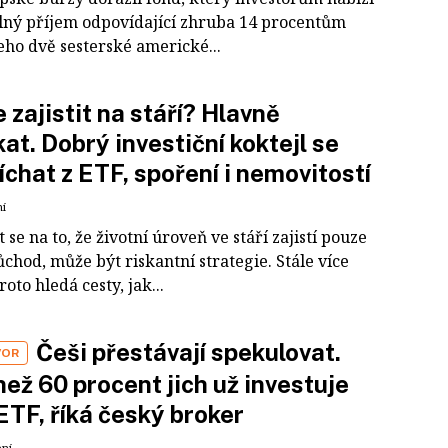
lný příjem odpovídající zhruba 14 procentům
eho dvě sesterské americké...
e zajistit na stáří? Hlavně
at. Dobrý investiční koktejl se
chat z ETF, spoření i nemovitostí
ní
 se na to, že životní úroveň ve stáří zajistí pouze
ůchod, může být riskantní strategie. Stále více
oto hledá cesty, jak...
Češi přestávají spekulovat.
VOR
než 60 procent jich už investuje
ETF, říká český broker
ení