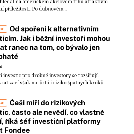
 hledat na americkém akciovém trhu atraktivní
ní příležitosti. Po dubnovém...
Od spoření k alternativním
CE
ticím. Jak i běžní investoři mohou
at ranec na tom, co bývalo jen
ohaté
ní
 investic pro drobné investory se rozšiřují.
ratizací však narůstá i riziko špatných kroků.
Češi míří do rizikových
CE
tic, často ale nevědí, co vlastně
í, říká šéf investiční platformy
ct Fondee