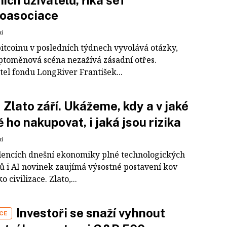
ních uživatelů, říká šéf
toasociace
ní
bitcoinu v posledních týdnech vyvolává otázky,
ptoměnová scéna nezažívá zásadní otřes.
tel fondu LongRiver František...
Zlato září. Ukážeme, kdy a v jaké
 ho nakupovat, i jaká jsou rizika
ní
lencích dnešní ekonomiky plné technologických
pů i AI novinek zaujímá výsostné postavení kov
o civilizace. Zlato,...
Investoři se snaží vyhnout
CE