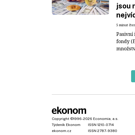
jsou 
nejví
5 minut čte
Pasivní
fondy (E
množství
Copyright
©1996-2026
Economia, a.s.
Týdeník Ekonom
ISSN 1210-0714
ekonom.cz
ISSN 2787-9380