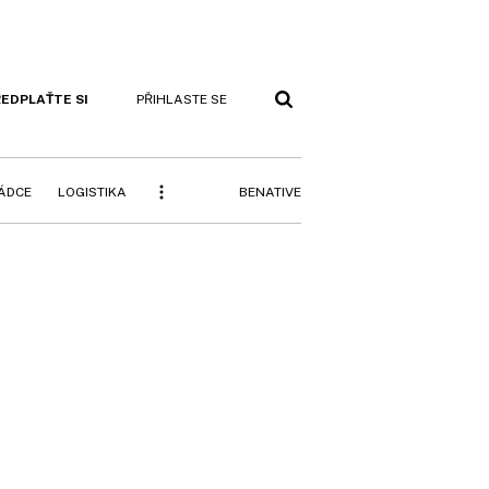
EDPLAŤTE SI
PŘIHLASTE SE
BENATIVE
RÁDCE
LOGISTIKA