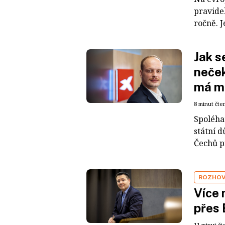
pravide
ročně. J
Jak s
neček
má mí
8 minut čte
Spoléhat
státní d
Čechů pr
ROZHO
Více 
přes 
11 minut čt