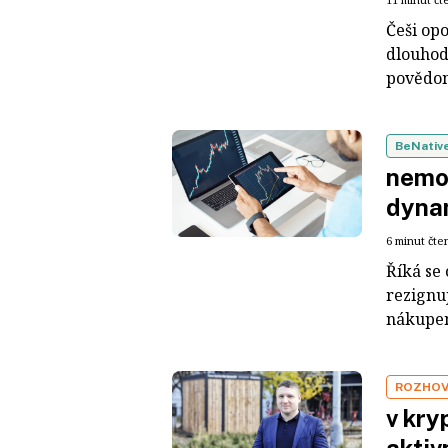
Češi opo
dlouhod
povědomí
BeNativ
nemov
dynam
6 minut čte
Říká se 
rezignuj
nákupem
ROZHO
v kry