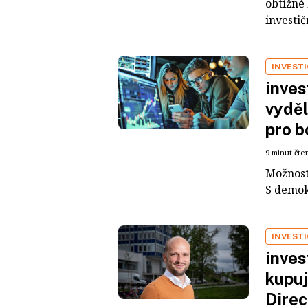
obtížné
investič
INVESTI
inves
vyděl
pro b
9 minut čte
Možnosti
S demok
INVESTI
inves
kupuj
Dire