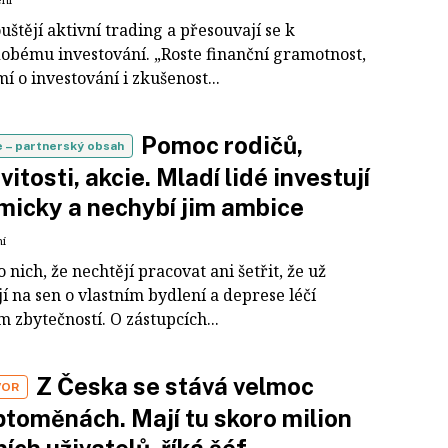
uštějí aktivní trading a přesouvají se k
obému investování. „Roste finanční gramotnost,
 o investování i zkušenost...
Pomoc rodičů,
e
– partnerský obsah
itosti, akcie. Mladí lidé investují
icky a nechybí jim ambice
ní
o nich, že nechtějí pracovat ani šetřit, že už
í na sen o vlastním bydlení a deprese léčí
 zbytečností. O zástupcích...
Z Česka se stává velmoc
VOR
ptoměnách. Mají tu skoro milion