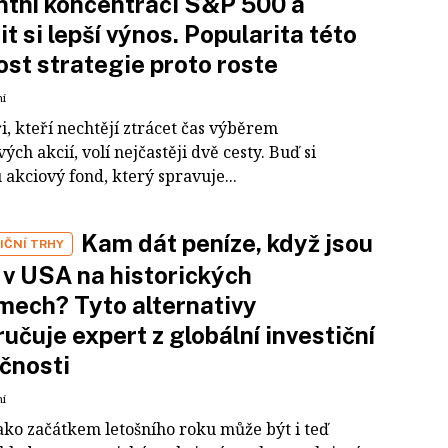
ntní koncentraci S&P 500 a
tit si lepší výnos. Popularita této
ost strategie proto roste
ní
i, kteří nechtějí ztrácet čas výběrem
vých akcií, volí nejčastěji dvě cesty. Buď si
akciový fond, který spravuje...
Kam dát peníze, když jsou
IČNÍ TRHY
 v USA na historických
ech? Tyto alternativy
učuje expert z globální investiční
čnosti
ní
jako začátkem letošního roku může být i teď