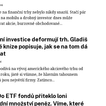
ení
e na finanční trhy nebylo nikdy snazší. Stačí pár
í na mobilu a drobný investor dnes může
at akcie, burzovně obchodované...
ní investice deformují trh. Gladiš
é knize popisuje, jak se na tom dá
at
ní
podívá na vývoj amerického akciového trhu od
 roku, jistě si všimne, že hlavním tahounem
jsou největší firmy. Zatímco...
o ETF fondů přiteklo loni
dní množství peněz. Víme, které