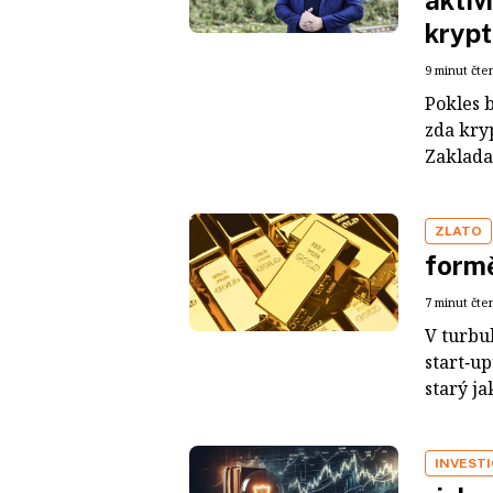
aktiv
kryp
9 minut čte
Pokles 
zda kry
Zaklada
ZLATO
formě
7 minut čte
V turbu
start‑u
starý jak
INVESTI