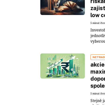
riska
zajis
low c
5 minut čte
Investoř
jednotli
vyberou 
NETRAD
akcie
maxim
dopor
spole
5 minut čte
Stejně 