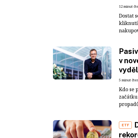
12 minut čt
Dostat s
kliknut
nakupov
Pasiv
v nov
vyděl
5 minut čte
Kdo se 
začátku
propadů 
D
ETF
rekor