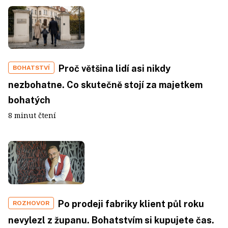
Proč většina lidí asi nikdy
BOHATSTVÍ
nezbohatne. Co skutečně stojí za majetkem
bohatých
8 minut čtení
Po prodeji fabriky klient půl roku
ROZHOVOR
nevylezl z županu. Bohatstvím si kupujete čas.