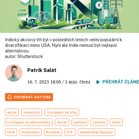
Indický akciový trh byl v posledních letech velmi populární k
diverzifikaci mimo USA. Nyní ale Indie nemusí být nejlepší
alternativou.
autor:
Shutterstock
Patrik Salát
16. 7. 2025
18:00
/ 5 min. čtení
PŘEHRÁT ČLÁN
ODEBÍRAT AUTORA
akcie
investice
rozvíjející se trhy
rozvíjející se ekonomiky
dolar
peníze
výnosy
Indie
USA
Indonésie
Brazílie
ETF
newsletter Byznys