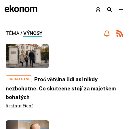
TÉMA
/
VÝNOSY
Proč většina lidí asi nikdy
BOHATSTVÍ
nezbohatne. Co skutečně stojí za majetkem
bohatých
8 minut čtení