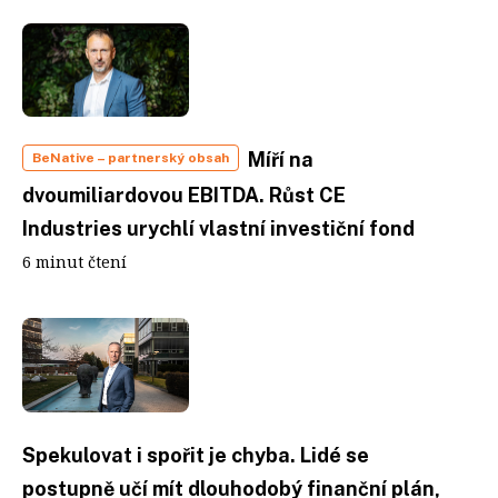
Míří na
BeNative
– partnerský obsah
dvoumiliardovou EBITDA. Růst CE
Industries urychlí vlastní investiční fond
6 minut čtení
Spekulovat i spořit je chyba. Lidé se
postupně učí mít dlouhodobý finanční plán,