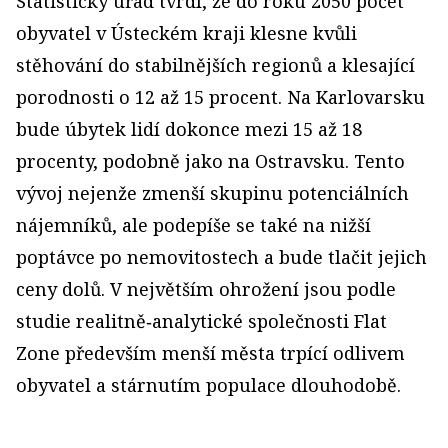
Statistický úřad tvrdí, že do roku 2050 počet
obyvatel v Ústeckém kraji klesne kvůli
stěhování do stabilnějších regionů a klesající
porodnosti o 12 až 15 procent. Na Karlovarsku
bude úbytek lidí dokonce mezi 15 až 18
procenty, podobně jako na Ostravsku. Tento
vývoj nejenže zmenší skupinu potenciálních
nájemníků, ale podepíše se také na nižší
poptávce po nemovitostech a bude tlačit jejich
ceny dolů. V největším ohrožení jsou podle
studie realitně‑analytické společnosti Flat
Zone především menší města trpící odlivem
obyvatel a stárnutím populace dlouhodobě.