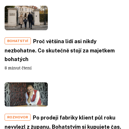
Proč většina lidí asi nikdy
BOHATSTVÍ
nezbohatne. Co skutečně stojí za majetkem
bohatých
8 minut čtení
Po prodeji fabriky klient půl roku
ROZHOVOR
nevylezl z županu. Bohatstvím si kupujete čas.