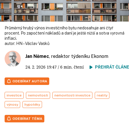
Průměrný hrubý výnos investičního bytu nedosahuje ani čtyř
procent. Po započtení nákladů a daní je ještě nižší a sotva vyrovná
inflaci.
autor:
HN – Václav Vašků
Jan Němec
, redaktor týdeníku Ekonom
24. 2. 2026
19:47
/ 6 min. čtení
PŘEHRÁT ČLÁN
ODEBÍRAT AUTORA
investice
nemovitosti
nemovitosti investice
reality
výnosy
hypotéky
ODEBÍRAT TÉMA