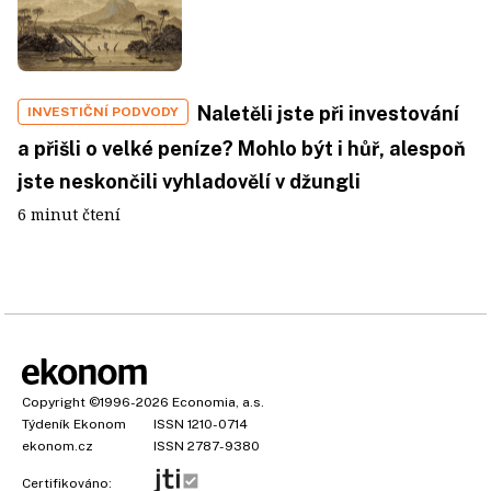
Naletěli jste při investování
INVESTIČNÍ PODVODY
a přišli o velké peníze? Mohlo být i hůř, alespoň
jste neskončili vyhladovělí v džungli
6 minut čtení
Copyright
©1996-2026
Economia, a.s.
Týdeník Ekonom
ISSN 1210-0714
ekonom.cz
ISSN 2787-9380
Certifikováno: