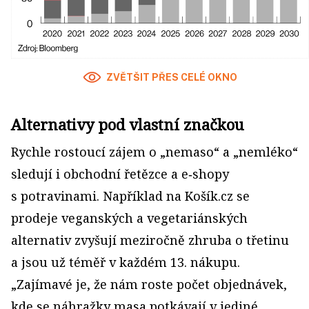
ZVĚTŠIT PŘES CELÉ OKNO
Alternativy pod vlastní značkou
Rychle rostoucí zájem o „nemaso“ a „nemléko“
sledují i obchodní řetězce a e‑shopy
s potravinami. Například na Košík.cz se
prodeje veganských a vegetariánských
alternativ zvyšují meziročně zhruba o třetinu
a jsou už téměř v každém 13. nákupu.
„Zajímavé je, že nám roste počet objednávek,
kde se náhražky masa potkávají v jediné