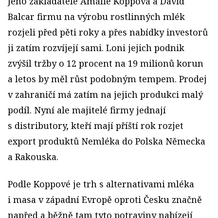
Jeho zakladatelé Amálie Koppová a David
Balcar firmu na výrobu rostlinných mlék
rozjeli před pěti roky a přes nabídky investorů
ji zatím rozvíjejí sami. Loni jejich podnik
zvýšil tržby o 12 procent na 19 milionů korun
a letos by měl růst podobným tempem. Prodej
v zahraničí má zatím na jejich produkci malý
podíl. Nyní ale majitelé firmy jednají
s distributory, kteří mají příští rok rozjet
export produktů Nemléka do Polska Německa
a Rakouska.
Podle Koppové je trh s alternativami mléka
i masa v západní Evropě oproti Česku značně
napřed a běžně tam tyto potraviny nabízejí