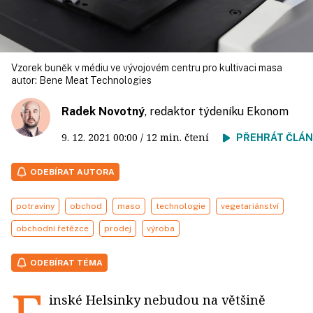
Vzorek buněk v médiu ve vývojovém centru pro kultivaci masa
autor:
Bene Meat Technologies
Radek Novotný
, redaktor týdeníku Ekonom
9. 12. 2021
00:00
/ 12 min. čtení
PŘEHRÁT ČLÁ
ODEBÍRAT AUTORA
potraviny
obchod
maso
technologie
vegetariánství
obchodní řetězce
prodej
výroba
ODEBÍRAT TÉMA
inské Helsinky nebudou na většině