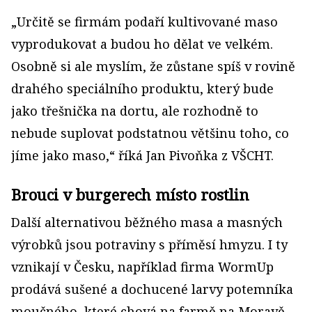
„Určitě se firmám podaří kultivované maso
vyprodukovat a budou ho dělat ve velkém.
Osobně si ale myslím, že zůstane spíš v rovině
drahého speciálního produktu, který bude
jako třešnička na dortu, ale rozhodně to
nebude suplovat podstatnou většinu toho, co
jíme jako maso,“ říká Jan Pivoňka z VŠCHT.
Brouci v burgerech místo rostlin
Další alternativou běžného masa a masných
výrobků jsou potraviny s příměsí hmyzu. I ty
vznikají v Česku, například firma WormUp
prodává sušené a dochucené larvy potemníka
moučného, které chová na farmě na Moravě.