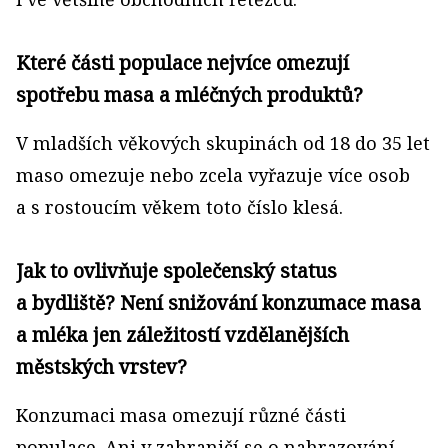
Které části populace nejvíce omezují
spotřebu masa a mléčných produktů?
V mladších věkových skupinách od 18 do 35 let
maso omezuje nebo zcela vyřazuje více osob
a s rostoucím věkem toto číslo klesá.
Jak to ovlivňuje společenský status
a bydliště? Není snižování konzumace masa
a mléka jen záležitostí vzdělanějších
městských vrstev?
Konzumaci masa omezují různé části
populace. Ani v zahraničí se o nahrazování