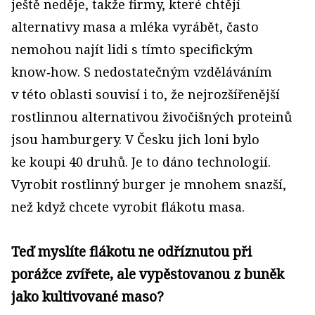
ještě neděje, takže firmy, které chtějí
alternativy masa a mléka vyrábět, často
nemohou najít lidi s tímto specifickým
know‑how. S nedostatečným vzděláváním
v této oblasti souvisí i to, že nejrozšířenější
rostlinnou alternativou živočišných proteinů
jsou hamburgery. V Česku jich loni bylo
ke koupi 40 druhů. Je to dáno technologií.
Vyrobit rostlinný burger je mnohem snazší,
než když chcete vyrobit flákotu masa.
Teď myslíte flákotu ne odříznutou při
porážce zvířete, ale vypěstovanou z buněk
jako kultivované maso?