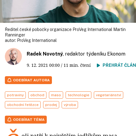
Ředitel české pobočky organizace ProVeg International Martin
Ranninger
autor:
ProVeg International
Radek Novotný
, redaktor týdeníku Ekonom
9. 12. 2021
00:00
/ 11 min. čtení
PŘEHRÁT ČLÁ
ODEBÍRAT AUTORA
potraviny
obchod
maso
technologie
vegetariánství
obchodní řetězce
prodej
výroba
ODEBÍRAT TÉMA
eši patří k největším jedlíkům masa