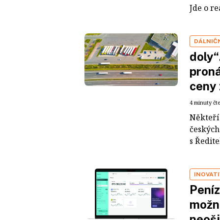
Jde o re
DÁLNIČ
doly“
proná
ceny 
4 minuty čt
Někteří
českých
s Ředitel
INOVATI
Peníz
možno
neoši