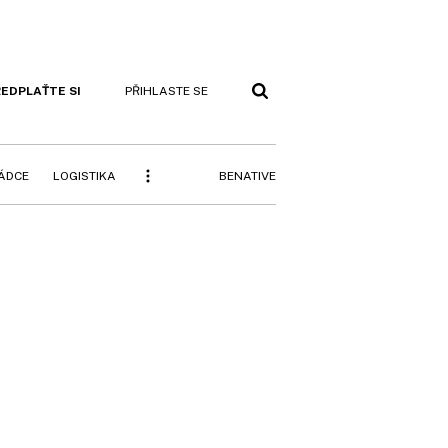
EDPLAŤTE SI
PŘIHLASTE SE
BENATIVE
RÁDCE
LOGISTIKA