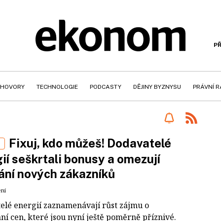
PŘ
HOVORY
TECHNOLOGIE
PODCASTY
DĚJINY BYZNYSU
PRÁVNÍ 
Fixuj, kdo můžeš! Dodavatelé
E
ií seškrtali bonusy a omezují
ání nových zákazníků
ení
elé energií zaznamenávají růst zájmu o
ní cen, které jsou nyní ještě poměrně příznivé.