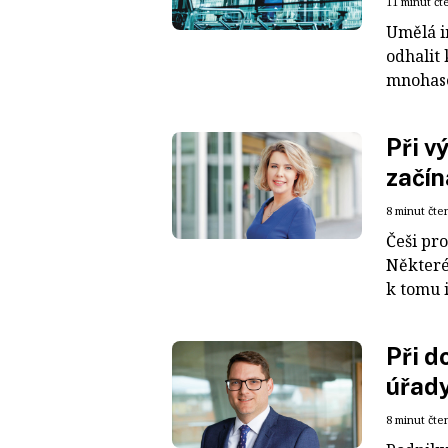
11 minut čt
Umělá i
odhalit 
mnohase
Při v
začí
8 minut čte
Češi pro
Některé 
k tomu 
Při d
úřady
8 minut čte