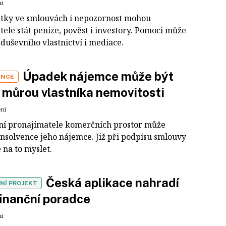
ní
tky ve smlouvách i nepozornost mohou
ele stát peníze, pověst i investory. Pomoci může
duševního vlastnictví i mediace.
Úpadek nájemce může být
ENCE
 můrou vlastníka nemovitosti
ení
ní pronajímatele komerčních prostor může
insolvence jeho nájemce. Již při podpisu smlouvy
 na to myslet.
Česká aplikace nahradí
NÍ PROJEKT
finanční poradce
ní