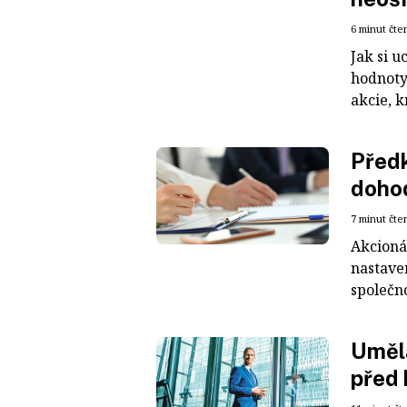
6 minut čte
Jak si 
hodnoty
akcie, k
Předk
doho
7 minut čte
Akcioná
nastave
společno
Umělá
před 