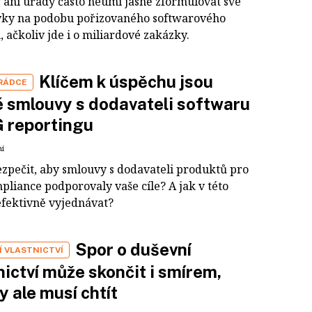
 ani úřady často neumí jasně zformulovat své
ky na podobu pořizovaného softwarového
 ačkoliv jde i o miliardové zakázky.
Klíčem k úspěchu jsou
 RÁDCE
 smlouvy s dodavateli softwaru
 reportingu
ní
ezpečit, aby smlouvy s dodavateli produktů pro
pliance podporovaly vaše cíle? A jak v této
 efektivně vyjednávat?
Spor o duševní
Í VLASTNICTVÍ
nictví může skončit i smírem,
y ale musí chtít