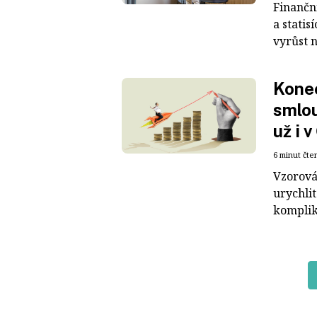
Finanční
a statis
vyrůst 
Kone
smlou
už i 
6 minut čte
Vzorová
urychlit
komplik