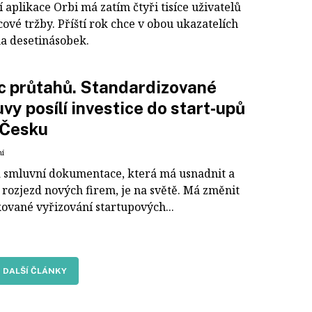
 aplikace Orbi má zatím čtyři tisíce uživatelů
ícové tržby. Příští rok chce v obou ukazatelích
na desetinásobek.
c průtahů. Standardizované
vy posílí investice do start‑upů
v Česku
ní
 smluvní dokumentace, která má usnadnit a
 rozjezd nových firem, je na světě. Má změnit
ované vyřizování startupových...
DALŠÍ ČLÁNKY