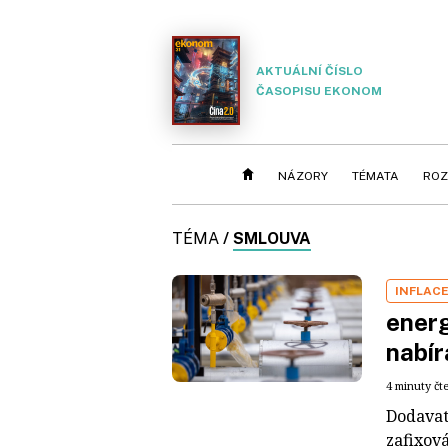
AKTUÁLNÍ ČÍSLO
ČASOPISU EKONOM
NÁZORY
TÉMATA
ROZ
TÉMA
/
SMLOUVA
INFLAC
energ
nabír
4 minuty čt
Dodavat
zafixová