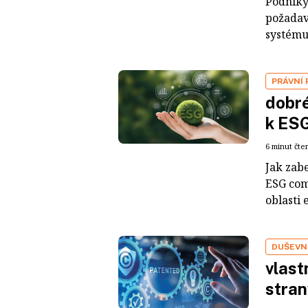
Podniky
požadav
systému,
PRÁVNÍ
dobré
k ESG
6 minut čte
Jak zab
ESG com
oblasti
DUŠEVN
vlast
stran