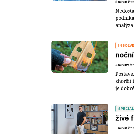
5 minut čte
Nedosta
podnikat
analýza 
INSOLV
noční
4 minuty čt
Postave
zhoršit 
je dobré
SPECIÁL
živé 
6 minut čte