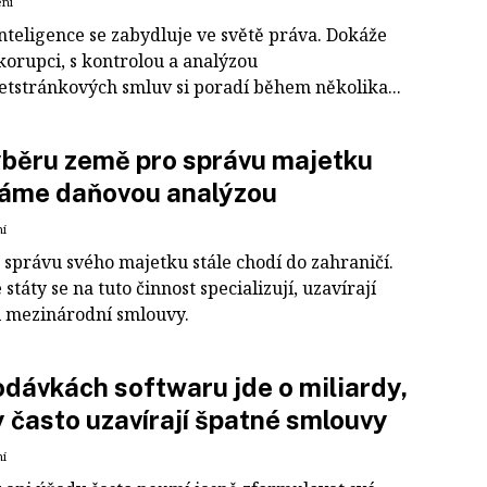
ení
nteligence se zabydluje ve světě práva. Dokáže
korupci, s kontrolou a analýzou
tstránkových smluv si poradí během několika...
ýběru země pro správu majetku
náme daňovou analýzou
ní
 správu svého majetku stále chodí do zahraničí.
státy se na tuto činnost specializují, uzavírají
i mezinárodní smlouvy.
odávkách softwaru jde o miliardy,
 často uzavírají špatné smlouvy
ní