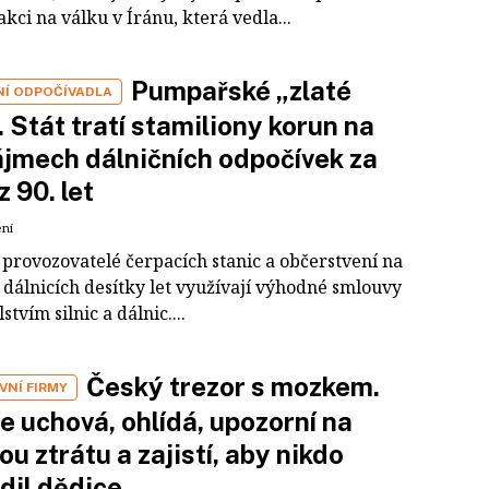
akci na válku v Íránu, která vedla...
Pumpařské „zlaté
NÍ ODPOČÍVADLA
. Stát tratí stamiliony korun na
jmech dálničních odpočívek za
z 90. let
ení
 provozovatelé čerpacích stanic a občerstvení na
 dálnicích desítky let využívají výhodné smlouvy
stvím silnic a dálnic....
Český trezor s mozkem.
VNÍ FIRMY
e uchová, ohlídá, upozorní na
u ztrátu a zajistí, aby nikdo
dil dědice