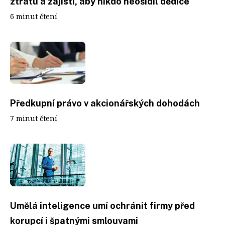
ztrátu a zajistí, aby nikdo neošidil dědice
6 minut čtení
Předkupní právo v akcionářských dohodách
7 minut čtení
Umělá inteligence umí ochránit firmy před
korupcí i špatnými smlouvami