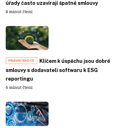
úřady často uzavírají špatné smlouvy
8 minut čtení
Klíčem k úspěchu jsou dobré
PRÁVNÍ RÁDCE
smlouvy s dodavateli softwaru k ESG
reportingu
6 minut čtení