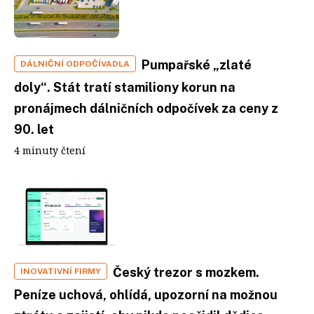
Pumpařské „zlaté
DÁLNIČNÍ ODPOČÍVADLA
doly“. Stát tratí stamiliony korun na
pronájmech dálničních odpočívek za ceny z
90. let
4 minuty čtení
Český trezor s mozkem.
INOVATIVNÍ FIRMY
Peníze uchová, ohlídá, upozorní na možnou