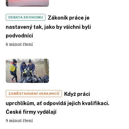
Zákoník práce je
DEBATA EKONOMU
nastavený tak, jako by všichni byli
podvodníci
6 minut čtení
Když práci
ZAMĚSTNÁVÁNÍ UKRAJINCŮ
uprchlíkům, ať odpovídá jejich kvalifikaci.
České firmy vydělají
9 minut čtení