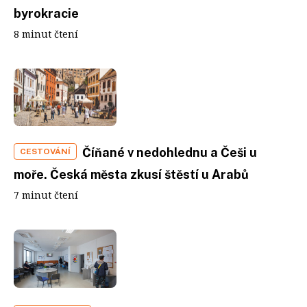
byrokracie
8 minut čtení
Číňané v nedohlednu a Češi u
CESTOVÁNÍ
moře. Česká města zkusí štěstí u Arabů
7 minut čtení