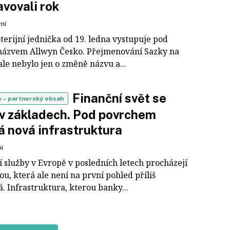
avovali rok
ení
terijní jednička od 19. ledna vystupuje pod
ázvem Allwyn Česko. Přejmenování Sazky na
le nebylo jen o změně názvu a...
Finanční svět se
e
– partnerský obsah
v základech. Pod povrchem
á nová infrastruktura
ní
í služby v Evropě v posledních letech procházejí
u, která ale není na první pohled příliš
á. Infrastruktura, kterou banky...