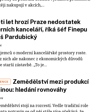
těji nakupují v akcích,...
ti let hrozí Praze nedostatek
ních kanceláří, říká šéf Finepu
š Pardubický
ní
ájemců o moderní kancelářské prostory roste.
 z nich ale nakonec z ekonomických důvodů
e starší zástavbě. „To je...
Zemědělství mezi produkcí
ENCE
jinou: hledání rovnováhy
ení
mědělství stojí na rozcestí. Vedle tradiční role
ta potravin se od něj stále více očekává, že