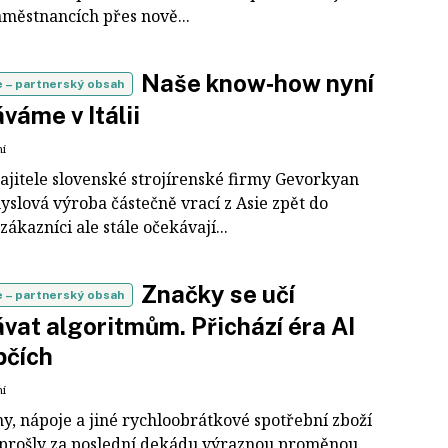
aměstnancích přes nově...
Naše know‑how nyní
e
– partnerský obsah
váme v Itálii
ní
ajitele slovenské strojírenské firmy Gevorkyan
yslová výroba částečně vrací z Asie zpět do
zákazníci ale stále očekávají...
Značky se učí
e
– partnerský obsah
vat algoritmům. Přichází éra AI
pčích
ní
y, nápoje a jiné rychloobrátkové spotřební zboží
prošly za poslední dekádu výraznou proměnou.