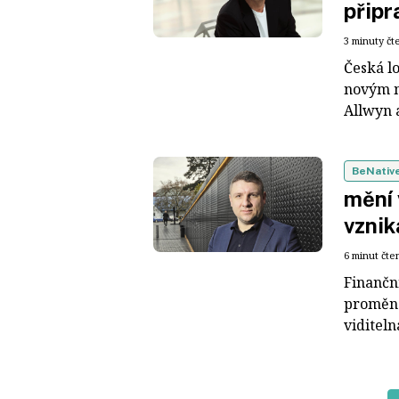
připr
3 minuty čt
Česká lo
novým n
Allwyn a
BeNativ
mění 
vznik
6 minut čte
Finančn
proměno
viditeln