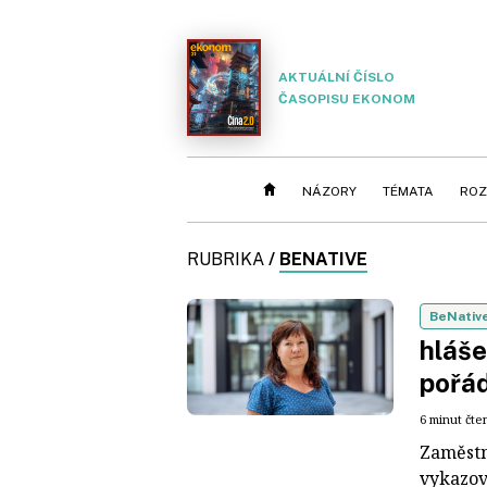
AKTUÁLNÍ ČÍSLO
ČASOPISU EKONOM
NÁZORY
TÉMATA
ROZ
RUBRIKA
/
BENATIVE
BeNativ
hláše
pořád
6 minut čte
Zaměstn
vykazov