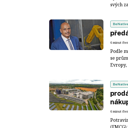
svých z
BeNativ
předá
6 minut čte
Podle m
se prům
Evropy, 
BeNativ
prodá
náku
6 minut čte
Potravin
(FMCG) 