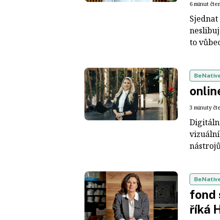
6 minut čte
Sjednat 
neslibu
to vůbec
BeNativ
onlin
3 minuty čt
Digitál
vizuální
nástrojů
BeNativ
fond 
říká 