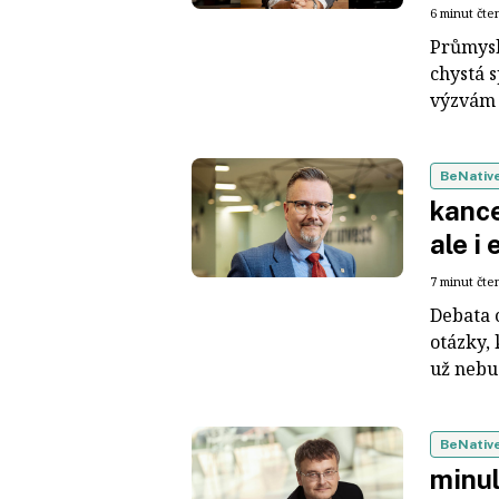
6 minut čte
Průmysl
chystá s
výzvám 
BeNativ
kance
ale i
7 minut čte
Debata o
otázky, 
už nebud
BeNativ
minul