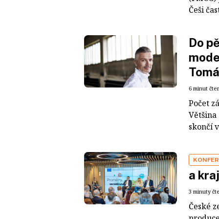
Češi čas
Do pě
moder
Tomá
6 minut čte
Počet z
Většina
skončí v
KONFER
a kra
3 minuty čt
České ze
producen