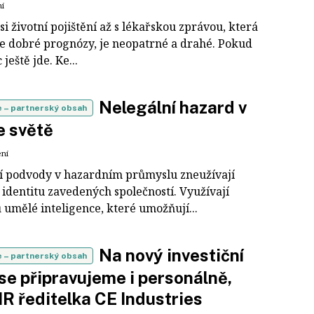
ní
si životní pojištění až s lékařskou zprávou, která
je dobré prognózy, je neopatrné a drahé. Pokud
 ještě jde. Ke...
Nelegální hazard v
e
– partnerský obsah
e světě
ení
ní podvody v hazardním průmyslu zneužívají
 identitu zavedených společností. Využívají
 umělé inteligence, které umožňují...
Na nový investiční
e
– partnerský obsah
se připravujeme i personálně,
HR ředitelka CE Industries