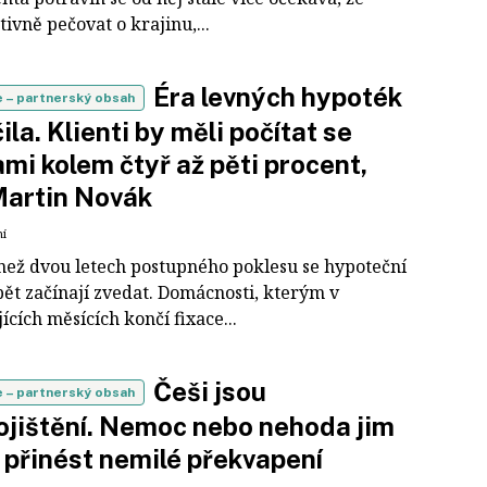
ivně pečovat o krajinu,...
Éra levných hypoték
e
– partnerský obsah
ila. Klienti by měli počítat se
mi kolem čtyř až pěti procent,
Martin Novák
ní
 než dvou letech postupného poklesu se hypoteční
pět začínají zvedat. Domácnosti, kterým v
ících měsících končí fixace...
Češi jsou
e
– partnerský obsah
jištění. Nemoc nebo nehoda jim
přinést nemilé překvapení