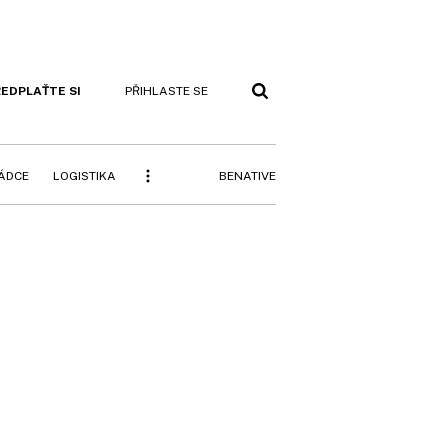
EDPLAŤTE SI
PŘIHLASTE SE
BENATIVE
RÁDCE
LOGISTIKA