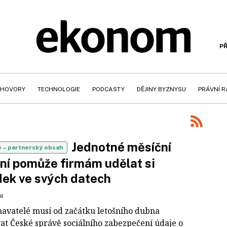
PŘ
HOVORY
TECHNOLOGIE
PODCASTY
DĚJINY BYZNYSU
PRÁVNÍ 
Jednotné měsíční
e
– partnerský obsah
ní pomůže firmám udělat si
ek ve svých datech
ní
avatelé musí od začátku letošního dubna
at České správě sociálního zabezpečení údaje o