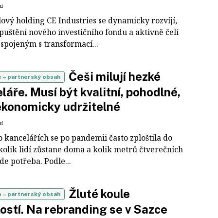
ní
ový holding CE Industries se dynamicky rozvíjí,
puštění nového investičního fondu a aktivně čelí
spojeným s transformací...
Češi milují hezké
e
– partnerský obsah
láře. Musí být kvalitní, pohodlné,
 ekonomicky udržitelné
ní
 kancelářích se po pandemii často zploštila do
kolik lidí zůstane doma a kolik metrů čtverečních
e potřeba. Podle...
Žluté koule
e
– partnerský obsah
ostí. Na rebranding se v Sazce