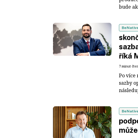
bude akt
BeNativ
skonč
sazba
říká 
7 minut čte
Po více
sazby o
následuj
BeNativ
podpo
může 