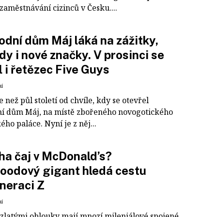
zaměstnávání cizinců v Česku....
dní dům Máj láká na zážitky,
dy i nové značky. V prosinci se
l i řetězec Five Guys
ní
ce než půl století od chvíle, kdy se otevřel
í dům Máj, na místě zbořeného novogotického
ého paláce. Nyní je z něj...
a čaj v McDonald’s?
oodový gigant hledá cestu
neraci Z
ní
 zlatými oblouky mají mnozí mileniálové spojené