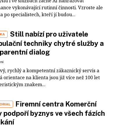
slu i ve službách začne AI nahrazovat
nce vykonávající rutinní činnosti. Vzroste ale
 po specialistech, kteří jí budou...
Still nabízí pro uživatele
IKA
ulační techniky chytré služby a
parentní dialog
ení
ivý, rychlý a kompetentní zákaznický servis a
 orientace na klienta jsou již více než 100 let
eristickým znakem...
Firemní centra Komerční
ORIAL
 podpoří byznys ve všech fázích
kání