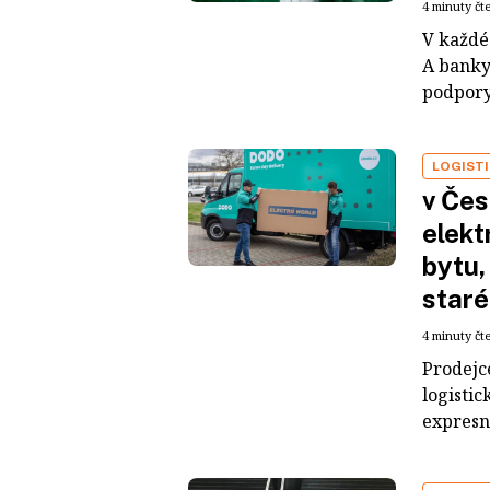
4 minuty čt
V každé 
A banky
podpory
LOGIST
v Čes
elekt
bytu,
staré
4 minuty čt
Prodejc
logistic
expresn