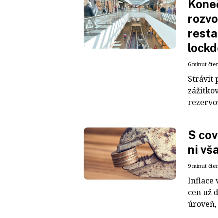
Koneč
rozvo
resta
lockd
6 minut čte
Strávit 
zážitkov
rezervov
S cov
ni vš
9 minut čte
Inflace 
cen už 
úroveň, 