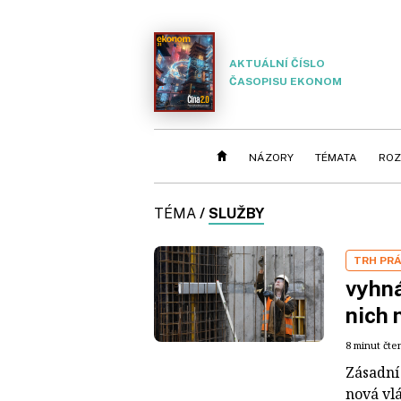
AKTUÁLNÍ ČÍSLO
ČASOPISU EKONOM
NÁZORY
TÉMATA
ROZ
TÉMA
/
SLUŽBY
TRH PR
vyhná
nich 
8 minut čte
Zásadní 
nová vl