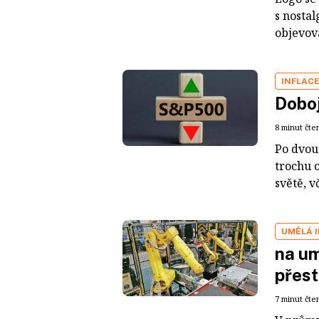
s nostal
objevov
INFLAC
Doboj
8 minut čte
Po dvou
trochu 
světě, v
UMĚLÁ 
na um
přest
7 minut čte