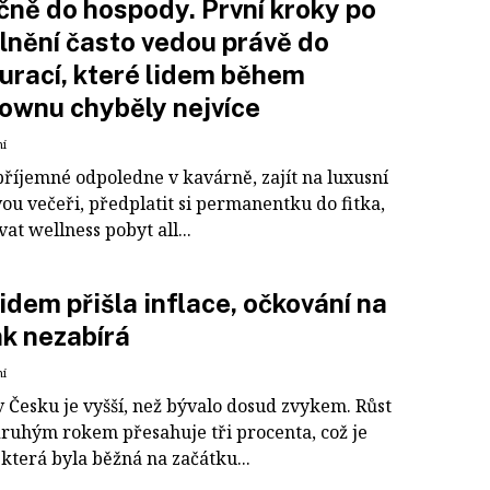
ně do hospody. První kroky po
lnění často vedou právě do
urací, které lidem během
ownu chyběly nejvíce
ní
příjemné odpoledne v kavárně, zajít na luxusní
ou večeři, předplatit si permanentku do fitka,
at wellness pobyt all...
idem přišla inflace, očkování na
ak nezabírá
ní
v Česku je vyšší, než bývalo dosud zvykem. Růst
druhým rokem přesahuje tři procenta, což je
která byla běžná na začátku...