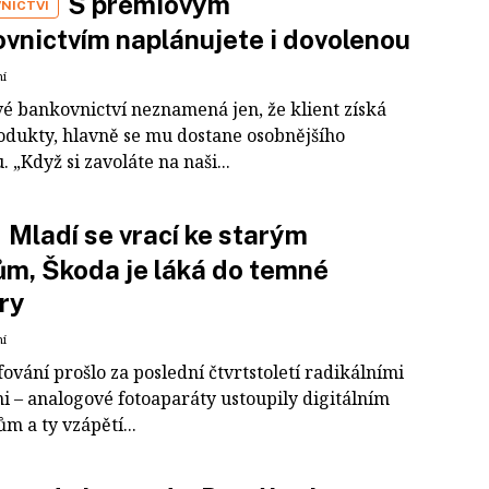
S prémiovým
NICTVÍ
vnictvím naplánujete i dovolenou
ní
é bankovnictví neznamená jen, že klient získá
rodukty, hlavně se mu dostane osobnějšího
. „Když si zavoláte na naši...
Mladí se vrací ke starým
ům, Škoda je láká do temné
ry
ní
ování prošlo za poslední čtvrtstoletí radikálními
 – analogové fotoaparáty ustoupily digitálním
ům a ty vzápětí...