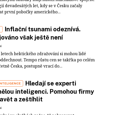
gií devadesátých let, kdy se v Česku začaly
at první pobočky amerického...
Inflační tsunami odeznívá.
E
ováno však ještě není
ní
 letech hektického zdražování si mohou lidé
oddechnout. Tempo růstu cen se takřka po celém
četně Česka, postupně vrací do...
Hledají se experti
INTELIGENCE
ělou inteligenci. Pomohou firmy
avět a zeštíhlit
ní