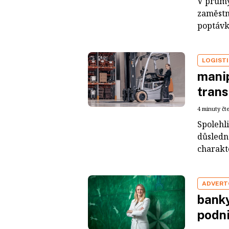
V průmy
zaměstna
poptávka
LOGIST
manip
trans
4 minuty čt
Spolehl
důsledná
charakt
ADVERT
banky
podni