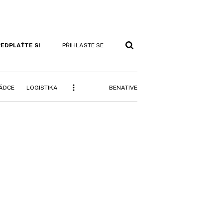
EDPLAŤTE SI
PŘIHLASTE SE
BENATIVE
RÁDCE
LOGISTIKA