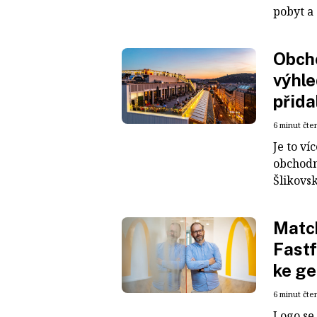
pobyt a 
Obcho
výhle
přida
6 minut čte
Je to ví
obchodn
Šlikovsk
Match
Fastf
ke ge
6 minut čte
Logo se