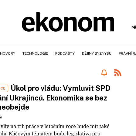
PŘ
HOVORY
TECHNOLOGIE
PODCASTY
DĚJINY BYZNYSU
PRÁVNÍ 
Úkol pro vládu: Vymluvit SPD
ÁCE
ní Ukrajinců. Ekonomika se bez
neobejde
ní
vliv na trh práce v letošním roce bude mít také
áda. Klíčovým tématem bude legislativa pro