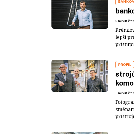
BANKOV
banko
5 minut čte
Prémiov
lepší p
přístupu
PROFIL
stroj
komo
6 minut čte
Fotograf
změnami
přístroj