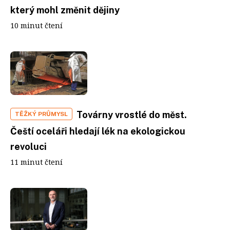
který mohl změnit dějiny
10 minut čtení
Továrny vrostlé do měst.
TĚŽKÝ PRŮMYSL
Čeští oceláři hledají lék na ekologickou
revoluci
11 minut čtení