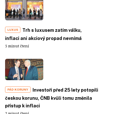
Trh s luxusem zatím válku,
LUXUS
inflaci ani akciový propad nevnímá
5 minut čtení
Investoři před 25 lety potopili
PÁD KORUNY
českou korunu, ČNB kvůli tomu změnila
přístup k inflaci
7 minut čtení