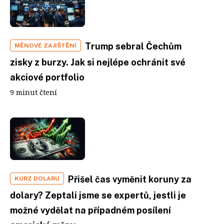
Trump sebral Čechům
MĚNOVÉ ZAJIŠTĚNÍ
zisky z burzy. Jak si nejlépe ochránit své
akciové portfolio
9 minut čtení
Přišel čas vyměnit koruny za
KURZ DOLARU
dolary? Zeptali jsme se expertů, jestli je
možné vydělat na případném posílení