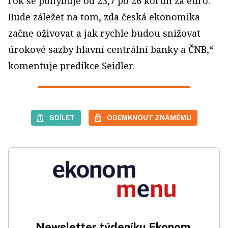
rok se pohybuje od 23,7 po 26 korun za euro.
Bude záležet na tom, zda česká ekonomika
začne oživovat a jak rychle budou snižovat
úrokové sazby hlavní centrální banky a ČNB,“
komentuje predikce Seidler.
SDÍLET
ODEMKNOUT ZNÁMÉMU
Newsletter týdeníku Ekonom.