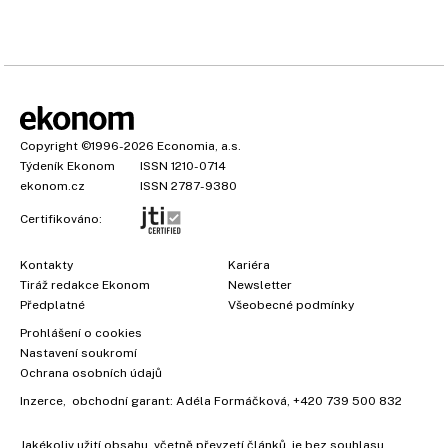
Copyright
©1996-2026
Economia, a.s.
Týdeník Ekonom
ISSN 1210-0714
ekonom.cz
ISSN 2787-9380
Certifikováno:
Kontakty
Kariéra
Tiráž redakce Ekonom
Newsletter
Předplatné
Všeobecné podmínky
Prohlášení o cookies
Nastavení soukromí
Ochrana osobních údajů
Inzerce
, obchodní garant:
Adéla Formáčková
,
+420 739 500 832
Jakékoliv užití obsahu, včetně převzetí článků, je bez souhlasu