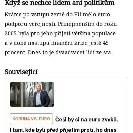
Když se nechce lidem ani politikům
Krátce po vstupu země do EU mělo euro
podporu veřejnosti. Přinejmenším do roku
2005 byla pro jeho přijetí většina populace
a v době nástupu finanční krize ještě 45
procent. Dnes to je dvaadvacet lidí ze sta.
Související
KORUNA VS. EURO
Češi by si na euro zvykli.
I tam, kde byli před přijetím proti, ho dnes