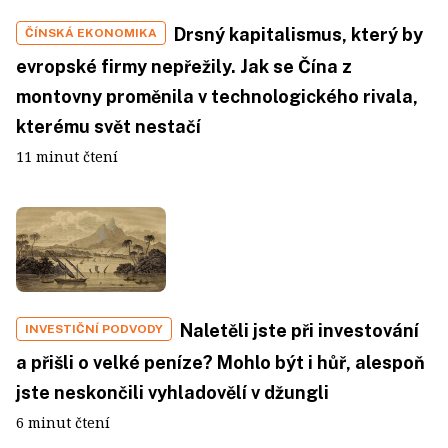
Drsný kapitalismus, který by
ČÍNSKÁ EKONOMIKA
evropské firmy nepřežily. Jak se Čína z
montovny proměnila v technologického rivala,
kterému svět nestačí
11 minut čtení
Naletěli jste při investování
INVESTIČNÍ PODVODY
a přišli o velké peníze? Mohlo být i hůř, alespoň
jste neskončili vyhladovělí v džungli
6 minut čtení