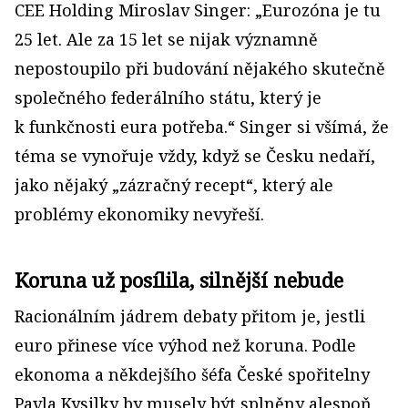
CEE Holding Miroslav Singer: „Eurozóna je tu
25 let. Ale za 15 let se nijak významně
nepostoupilo při budování nějakého skutečně
společného federálního státu, který je
k funkčnosti eura potřeba.“ Singer si všímá, že
téma se vynořuje vždy, když se Česku nedaří,
jako nějaký „zázračný recept“, který ale
problémy ekonomiky nevyřeší.
Koruna už posílila, silnější nebude
Racionálním jádrem debaty přitom je, jestli
euro přinese více výhod než koruna. Podle
ekonoma a někdejšího šéfa České spořitelny
Pavla Kysilky by musely být splněny alespoň