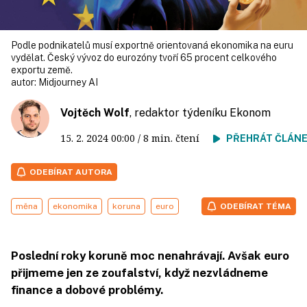
Podle podnikatelů musí exportně orientovaná ekonomika na euru
vydělat. Český vývoz do eurozóny tvoří 65 procent celkového
exportu země.
autor:
Midjourney AI
Vojtěch Wolf
, redaktor týdeníku Ekonom
15. 2. 2024
00:00
/ 8 min. čtení
PŘEHRÁT ČLÁN
ODEBÍRAT AUTORA
měna
ekonomika
koruna
euro
ODEBÍRAT TÉMA
Poslední roky koruně moc nenahrávají. Avšak euro
přijmeme jen ze zoufalství, když nezvládneme
finance a dobové problémy.