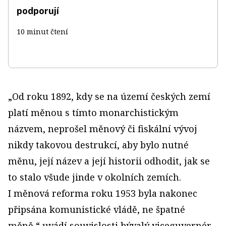
podporují
10 minut čtení
„Od roku 1892, kdy se na území českých zemí
platí měnou s tímto monarchistickým
názvem, neprošel měnový či fiskální vývoj
nikdy takovou destrukcí, aby bylo nutné
měnu, její název a její historii odhodit, jak se
to stalo všude jinde v okolních zemích.
I měnová reforma roku 1953 byla nakonec
připsána komunistické vládě, ne špatné
měně,“ uvádí souvislosti bývalý viceguvernér