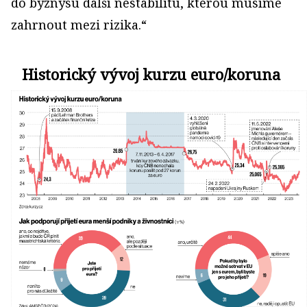
do byznysu další nestabilitu, kterou musíme
zahrnout mezi rizika.“
Historický vývoj kurzu euro/koruna