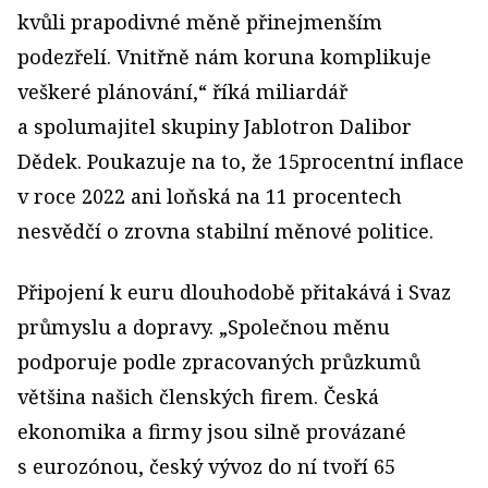
kvůli prapodivné měně přinejmenším
podezřelí. Vnitřně nám koruna komplikuje
veškeré plánování,“ říká miliardář
a spolumajitel skupiny Jablotron Dalibor
Dědek. Poukazuje na to, že 15procentní inflace
v roce 2022 ani loňská na 11 procentech
nesvědčí o zrovna stabilní měnové politice.
Připojení k euru dlouhodobě přitakává i Svaz
průmyslu a dopravy. „Společnou měnu
podporuje podle zpracovaných průzkumů
většina našich členských firem. Česká
ekonomika a firmy jsou silně provázané
s eurozónou, český vývoz do ní tvoří 65