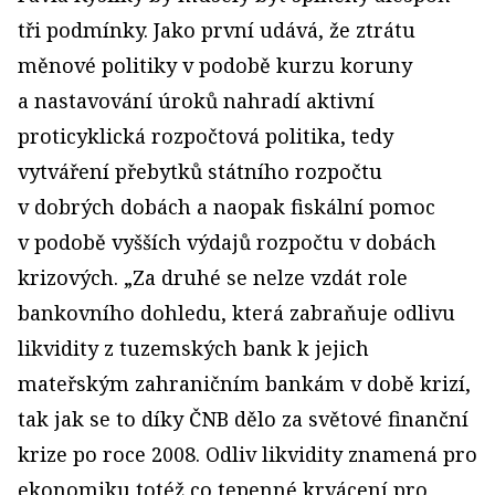
tři podmínky. Jako první udává, že ztrátu
měnové politiky v podobě kurzu koruny
a nastavování úroků nahradí aktivní
proticyklická rozpočtová politika, tedy
vytváření přebytků státního rozpočtu
v dobrých dobách a naopak fiskální pomoc
v podobě vyšších výdajů rozpočtu v dobách
krizových. „Za druhé se nelze vzdát role
bankovního dohledu, která zabraňuje odlivu
likvidity z tuzemských bank k jejich
mateřským zahraničním bankám v době krizí,
tak jak se to díky ČNB dělo za světové finanční
krize po roce 2008. Odliv likvidity znamená pro
ekonomiku totéž co tepenné krvácení pro