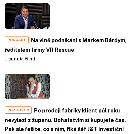
Na vlně podnikání s Markem Bárdym,
PODCAST
ředitelem firmy VR Rescue
1 minuta čtení
Po prodeji fabriky klient půl roku
ROZHOVOR
nevylezl z županu. Bohatstvím si kupujete čas.
Pak ale řešíte, co s ním, říká šéf J&T Investiční