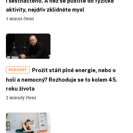
i šestnáctého. A než se pustíte do fyzické
aktivity, nejdřív zklidněte mysl
5 minut čtení
Prožít stáří plné energie, nebo o
PODCAST
holi a nemocný? Rozhoduje se to kolem 45.
roku života
2 minuty čtení