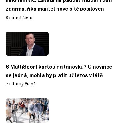
mnohem víc. Zavádíme paddel i hlídání dětí
zdarma, říká majitel nové sítě posiloven
8 minut čtení
S MultiSport kartou na lanovku? O novince
se jedná, mohla by platit už letos v létě
2 minuty čtení