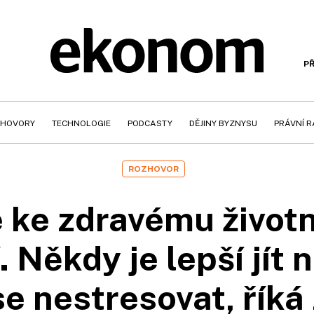
PŘ
HOVORY
TECHNOLOGIE
PODCASTY
DĚJINY BYZNYSU
PRÁVNÍ 
ROZHOVOR
 ke zdravému životn
. Někdy je lepší jít n
e nestresovat, říká