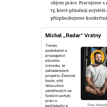
objem práce. Pracujeme s 
ty, které přinášejí největší
přizpůsobujeme konkrétn
Michal „Radar“ Vrátný
Trenér,
podnikatel a
propagátor
silového
tréninku. Je
zakladatelem
projektu Železná
koule, sítě
tělocvičen
zaměřených na
funkční pohyb,
práci s
Foto: Honza 
kettlebelly a