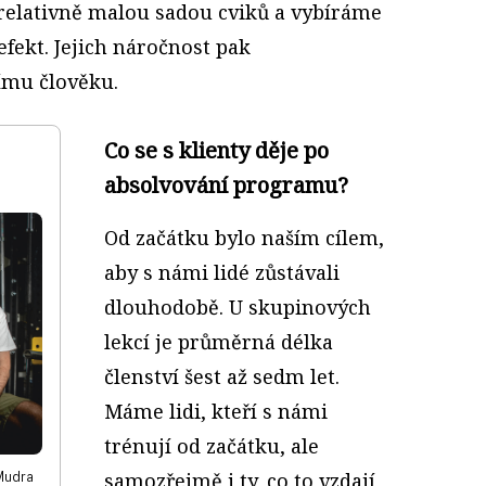
relativně malou sadou cviků a vybíráme
 efekt. Jejich náročnost pak
ímu člověku.
Co se s klienty děje po
absolvování programu?
Od začátku bylo naším cílem,
aby s námi lidé zůstávali
dlouhodobě. U skupinových
lekcí je průměrná délka
členství šest až sedm let.
Máme lidi, kteří s námi
trénují od začátku, ale
samozřejmě i ty, co to vzdají
Mudra