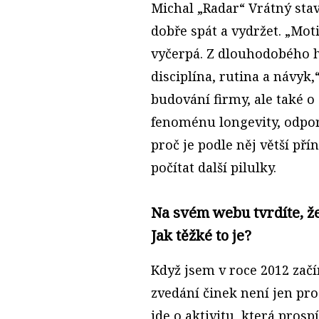
Michal „Radar“ Vrátný stav
dobře spát a vydržet. „Mot
vyčerpá. Z dlouhodobého h
disciplína, rutina a návyk
budování firmy, ale také o
fenoménu longevity, odpo
proč je podle něj větší př
počítat další pilulky.
Na svém webu tvrdíte, že dě
Jak těžké to je?
Když jsem v roce 2012 začín
zvedání činek není jen pro 
jde o aktivitu, která pros