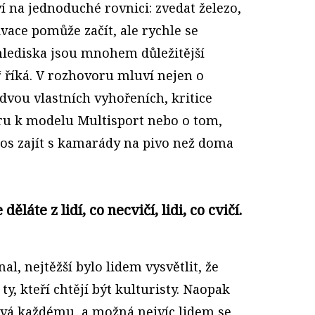
í na jednoduché rovnici: zvedat železo,
ivace pomůže začít, ale rychle se
lediska jsou mnohem důležitější
,“ říká. V rozhovoru mluví nejen o
 dvou vlastních vyhořeních, kritice
ru k modelu Multisport nebo o tom,
ínos zajít s kamarády na pivo než doma
láte z lidí, co necvičí, lidi, co cvičí.
al, nejtěžší bylo lidem vysvětlit, že
ty, kteří chtějí být kulturisty. Naopak
pívá každému, a možná nejvíc lidem se