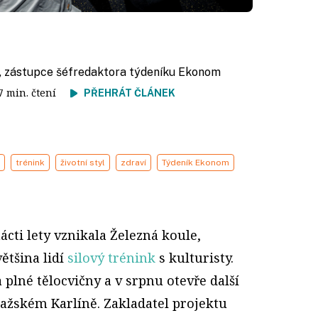
, zástupce šéfredaktora týdeníku Ekonom
17 min. čtení
PŘEHRÁT ČLÁNEK
trénink
životní styl
zdraví
Týdeník Ekonom
ácti lety vznikala Železná koule,
většina lidí
silový trénink
s kulturisty.
plné tělocvičny a v srpnu otevře další
ažském Karlíně. Zakladatel projektu