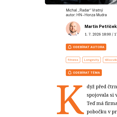
Michal „Radar“ Vratný
autor:
HN – Honza Mudra
Martin Petříček
1. 7. 2026
18:00
/ 
ODEBÍRAT AUTORA
fitness
Longevity
tělocvik
ODEBÍRAT TÉMA
K
dyž před čtrn
spojovala si 
Teď má firma 
pobočku v pr