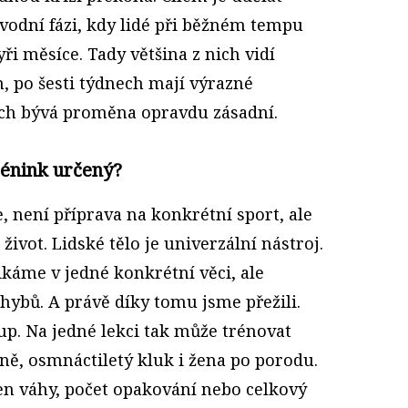
vodní fázi, kdy lidé při běžném tempu
yři měsíce. Tady většina z nich vidí
, po šesti týdnech mají výrazné
ích bývá proměna opravdu zásadní.
trénink určený?
, není příprava na konkrétní sport, ale
život. Lidské tělo je univerzální nástroj.
káme v jedné konkrétní věci, ale
hybů. A právě díky tomu jsme přežili.
up. Na jedné lekci tak může trénovat
ně, osmnáctiletý kluk i žena po porodu.
e jen váhy, počet opakování nebo celkový