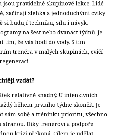
 jsou pravidelné skupinové lekce. Lidé
ě, začínají zlehka s jednoduchými cviky
si budují techniku, sílu i návyk.
ogramy na šest nebo dvanáct týdnů. Je
at tím, že vás hodí do vody. S tím
ením trenéra v malých skupinách, cvičí
 regeneraci.
 chtějí vzdát?
átek relativně snadný. U intenzivních
aždý během prvního týdne skončit. Je
át sám sobě a tréninku prioritu, všechno
hu stranou. Díky trenérovi a podpoře
dnou krizi překoná. Cílem je udělat