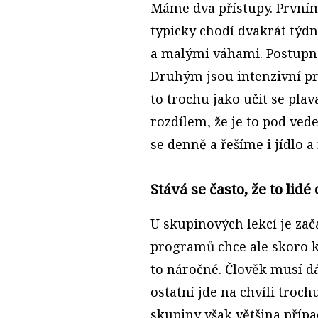
Máme dva přístupy. Prvním
typicky chodí dvakrát týdn
a malými váhami. Postupně 
Druhým jsou intenzivní pr
to trochu jako učit se plav
rozdílem, že je to pod ved
se denně a řešíme i jídlo a
Stává se často, že to lidé
U skupinových lekcí je zač
programů chce ale skoro k
to náročné. Člověk musí d
ostatní jde na chvíli troc
skupiny však většina přípa