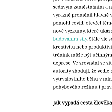
sedavým zaměstnáním a n
výrazně proměnil hlavně v
pomohl covid, otevřel tém
nové výzkumy, které ukáza
budováním síly
. Stále víc
kreativitu nebo produktivit
trénink může být účinným 
deprese. Ve srovnání se sit
autority shodují, že vedle 
vytrvalostního běhu v mír
pohybového režimu i pravi
Jak vypadá cesta člověka,