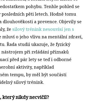
edostatkem pohybu. Tenhle pohled se
 posledních pěti letech. Hodně tomu
a dlouhověkosti a prevence. Objevily se
ly, že
silový trénink nesouvisí jen s
 se mluví o jeho vlivu na mentální zdraví,
u. Řada studií ukazuje, že fyzický
nástrojem při zvládání příznaků
uací před pár lety se teď i odborné
aerobní aktivity, například
ném tempu, by měl být součástí
delný silový trénink.
 který nikdy necvičil?