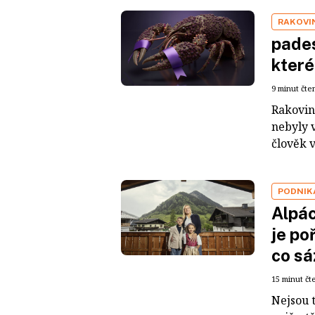
RAKOVI
pades
které
9 minut čte
Rakoviny
nebyly v
člověk 
PODNIKÁ
Alpác
je po
co sá
15 minut čt
Nejsou 