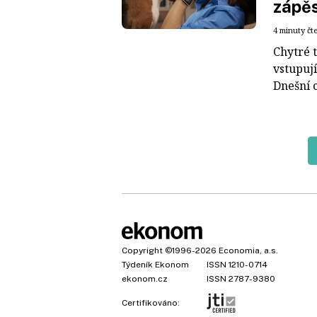
zápěs
4 minuty čt
Chytré t
vstupují
Dnešní 
Copyright
©1996-2026
Economia, a.s.
Týdeník Ekonom
ISSN 1210-0714
ekonom.cz
ISSN 2787-9380
Certifikováno: