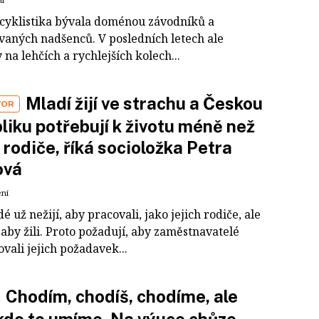
í cyklistika bývala doménou závodníků a
vaných nadšenců. V posledních letech ale
 na lehčích a rychlejších kolech...
Mladí žijí ve strachu a Českou
VOR
liku potřebují k životu méně než
h rodiče, říká socioložka Petra
ová
ení
dé už nežijí, aby pracovali, jako jejich rodiče, ale
 aby žili. Proto požadují, aby zaměstnavatelé
vali jejich požadavek...
Chodím, chodíš, chodíme, ale