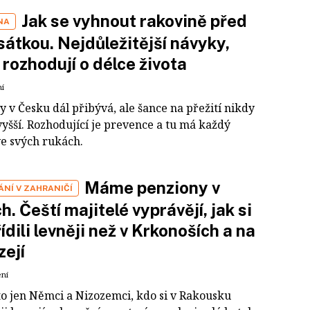
Jak se vyhnout rakovině před
NA
átkou. Nejdůležitější návyky,
 rozhodují o délce života
ní
 v Česku dál přibývá, ale šance na přežití nikdy
yšší. Rozhodující je prevence a tu má každý
ve svých rukách.
Máme penziony v
NÍ V ZAHRANIČÍ
h. Čeští majitelé vyprávějí, jak si
řídili levněji než v Krkonoších a na
zejí
ení
to jen Němci a Nizozemci, kdo si v Rakousku