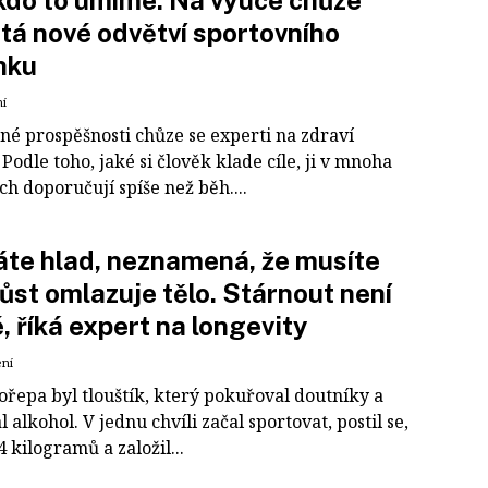
do to umíme. Na výuce chůze
tá nové odvětví sportovního
nku
ní
né prospěšnosti chůze se experti na zdraví
 Podle toho, jaké si člověk klade cíle, ji v mnoha
h doporučují spíše než běh....
te hlad, neznamená, že musíte
 půst omlazuje tělo. Stárnout není
, říká expert na longevity
ení
ořepa byl tlouštík, který pokuřoval doutníky a
 alkohol. V jednu chvíli začal sportovat, postil se,
4 kilogramů a založil...