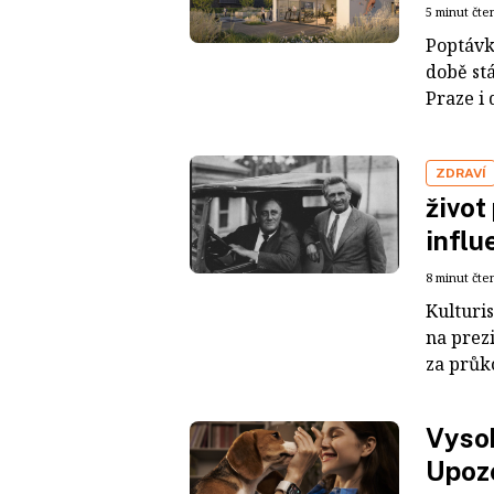
5 minut čte
Poptávk
době stá
Praze i 
ZDRAVÍ
život
influ
8 minut čte
Kulturis
na prez
za průko
Vysok
Upozo