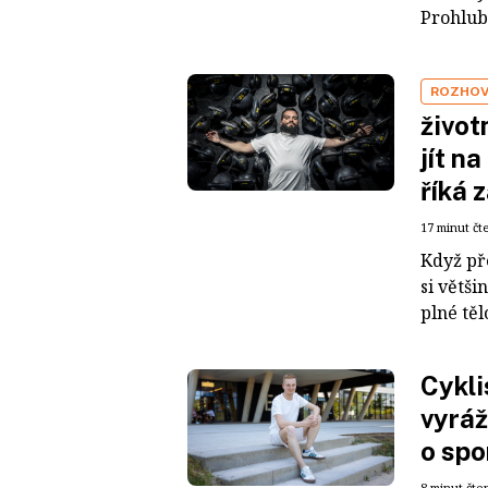
Prohlub
ROZHO
život
jít n
říká 
17 minut čt
Když pře
si větši
plné těl
Cykli
vyráž
o spo
8 minut čte