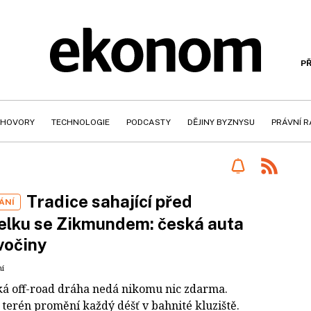
PŘ
HOVORY
TECHNOLOGIE
PODCASTY
DĚJINY BYZNYSU
PRÁVNÍ 
Tradice sahající před
ÁNÍ
elku se Zikmundem: česká auta
vočiny
ní
ká off-road dráha nedá nikomu nic zdarma.
 terén promění každý déšť v bahnité kluziště.