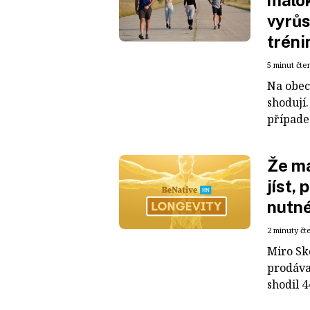
málok
vyrůs
tréni
5 minut čte
Na obec
shodují.
případec
Že má
jíst,
nutné
2 minuty čt
Miro Sk
prodával
shodil 4