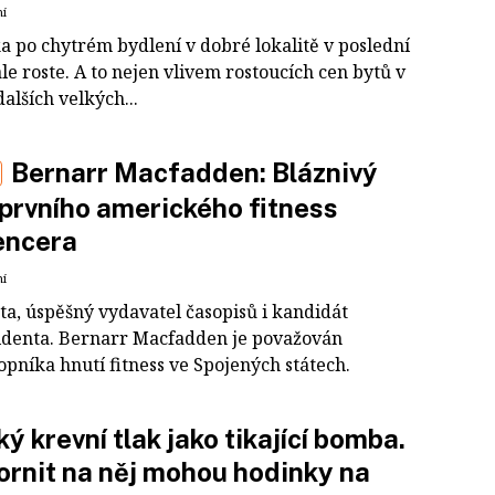
ní
a po chytrém bydlení v dobré lokalitě v poslední
le roste. A to nejen vlivem rostoucích cen bytů v
dalších velkých...
Bernarr Macfadden: Bláznivý
 prvního amerického fitness
encera
ní
ta, úspěšný vydavatel časopisů i kandidát
identa. Bernarr Macfadden je považován
pníka hnutí fitness ve Spojených státech.
ý krevní tlak jako tikající bomba.
rnit na něj mohou hodinky na