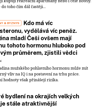
ji kupují rekreační apartmány nebo i celé hotely.
do toho čím dál častěji...
Kdo má víc
Y & BYZNYS
steronu, vydělává víc peněz.
na mladí Češi ovšem mají
nu tohoto hormonu hluboko pod
vým průměrem, zjistili vědci
ní
ladina mužského pohlavního hormonu může mít
ný vliv na IQ i na postavení na trhu práce.
í hodnoty však přinášejí rizika.
é bydlení na okrajích velkých
je stále atraktivnější