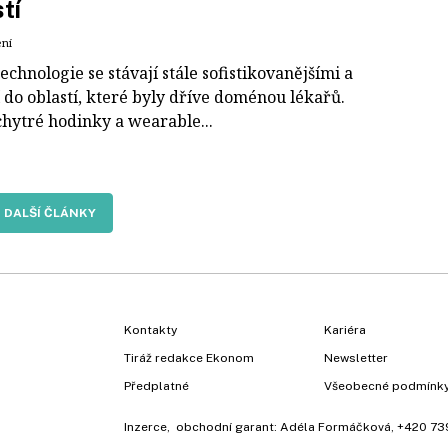
tí
ení
echnologie se stávají stále sofistikovanějšími a
 do oblastí, které byly dříve doménou lékařů.
chytré hodinky a wearable...
DALŠÍ ČLÁNKY
Kontakty
Kariéra
Tiráž redakce Ekonom
Newsletter
Předplatné
Všeobecné podmínk
Inzerce
, obchodní garant:
Adéla Formáčková
,
+420 73