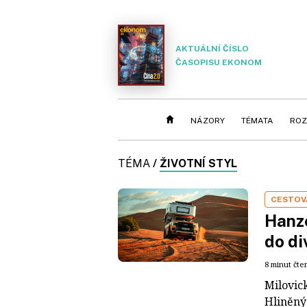
AKTUÁLNÍ ČÍSLO
ČASOPISU EKONOM
NÁZORY
TÉMATA
ROZ
TÉMA
/
ŽIVOTNÍ STYL
CESTOV
Hanz
do di
8 minut čte
Milovic
Hliněný