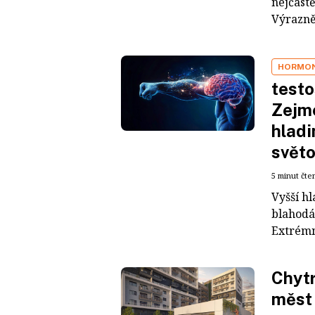
nejčastě
Výrazně 
HORMON
testo
Zejmé
hladi
světo
5 minut čte
Vyšší h
blahodár
Extrémn
Chytr
měst 