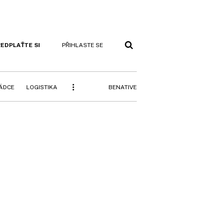
EDPLAŤTE SI
PŘIHLASTE SE
BENATIVE
RÁDCE
LOGISTIKA