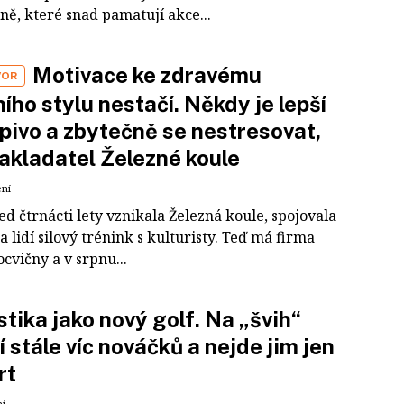
ně, které snad pamatují akce...
Motivace ke zdravému
VOR
ního stylu nestačí. Někdy je lepší
a pivo a zbytečně se nestresovat,
zakladatel Železné koule
ení
d čtrnácti lety vznikala Železná koule, spojovala
na lidí silový trénink s kulturisty. Teď má firma
ocvičny a v srpnu...
stika jako nový golf. Na „švih“
í stále víc nováčků a nejde jim jen
rt
ní