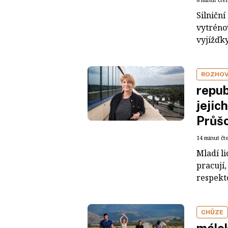
Silničn
vytréno
vyjížďky
ROZHO
repub
jejic
Průš
14 minut čt
Mladí li
pracují,
respekto
CHŮZE