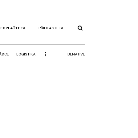
EDPLAŤTE SI
PŘIHLASTE SE
BENATIVE
RÁDCE
LOGISTIKA