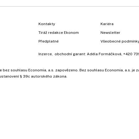
Kontakty
Kariéra
Tiráž redakce Ekonom
Newsletter
Předplatné
Všeobecné podmínk
Inzerce
, obchodní garant:
Adéla Formáčková
,
+420 73
ů, je bez souhlasu Economia, a.s. zapovězeno. Bez souhlasu Economia, a.s. j
ustanovení § 39c autorského zákona.