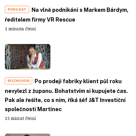
Na vlně podnikání s Markem Bárdym,
PODCAST
ředitelem firmy VR Rescue
1 minuta čtení
Po prodeji fabriky klient půl roku
ROZHOVOR
nevylezl z županu. Bohatstvím si kupujete čas.
Pak ale řešíte, co s ním, říká šéf J&T Investiční
společnosti Martinec
15 minut čtení