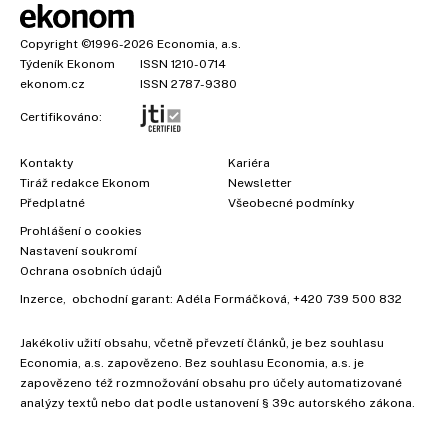
Copyright
©1996-2026
Economia, a.s.
Týdeník Ekonom
ISSN 1210-0714
ekonom.cz
ISSN 2787-9380
Certifikováno:
Kontakty
Kariéra
Tiráž redakce Ekonom
Newsletter
Předplatné
Všeobecné podmínky
Prohlášení o cookies
Nastavení soukromí
Ochrana osobních údajů
Inzerce
, obchodní garant:
Adéla Formáčková
,
+420 739 500 832
Jakékoliv užití obsahu, včetně převzetí článků, je bez souhlasu
Economia, a.s. zapovězeno. Bez souhlasu Economia, a.s. je
×
zapovězeno též rozmnožování obsahu pro účely automatizované
analýzy textů nebo dat podle ustanovení § 39c autorského zákona.