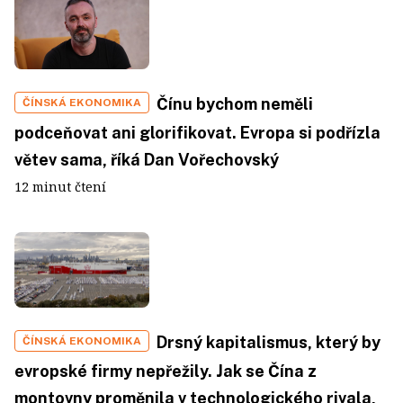
Čínu bychom neměli
ČÍNSKÁ EKONOMIKA
podceňovat ani glorifikovat. Evropa si podřízla
větev sama, říká Dan Vořechovský
12 minut čtení
Drsný kapitalismus, který by
ČÍNSKÁ EKONOMIKA
evropské firmy nepřežily. Jak se Čína z
montovny proměnila v technologického rivala,