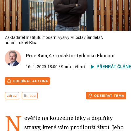
Zakladatel Institutu moderní výživy Miloslav Šindelář.
autor:
Lukáš Bíba
Petr Kain
, šéfredaktor týdeníku Ekonom
16. 4. 2025
18:00
/ 9 min. čtení
PŘEHRÁT ČLÁN
ODEBÍRAT AUTORA
zdraví
fitness
ODEBÍRAT TÉMA
N
evěřte na kouzelné léky a doplňky
stravy, které vám prodlouží život. Jeho