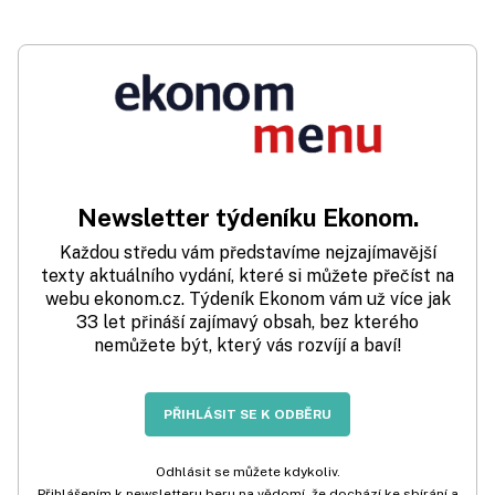
Newsletter týdeníku Ekonom.
Každou středu vám představíme nejzajímavější
texty aktuálního vydání, které si můžete přečíst na
webu ekonom.cz. Týdeník Ekonom vám už více jak
33 let přináší zajímavý obsah, bez kterého
nemůžete být, který vás rozvíjí a baví!
PŘIHLÁSIT SE K ODBĚRU
Odhlásit se můžete kdykoliv.
Přihlášením k newsletteru beru na vědomí, že dochází ke sbírání a