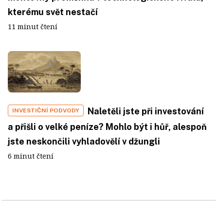
kterému svět nestačí
11 minut čtení
Naletěli jste při investování
INVESTIČNÍ PODVODY
a přišli o velké peníze? Mohlo být i hůř, alespoň
jste neskončili vyhladovělí v džungli
6 minut čtení