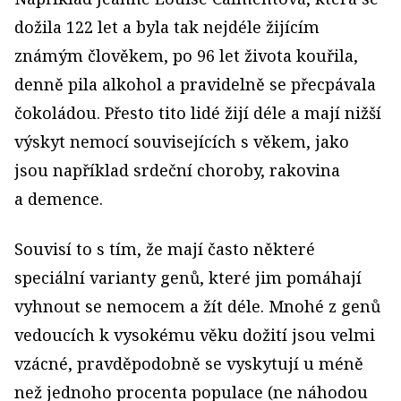
dožila 122 let a byla tak nejdéle žijícím
známým člověkem, po 96 let života kouřila,
denně pila alkohol a pravidelně se přecpávala
čokoládou. Přesto tito lidé žijí déle a mají nižší
výskyt nemocí souvisejících s věkem, jako
jsou například srdeční choroby, rakovina
a demence.
Souvisí to s tím, že mají často některé
speciální varianty genů, které jim pomáhají
vyhnout se nemocem a žít déle. Mnohé z genů
vedoucích k vysokému věku dožití jsou velmi
vzácné, pravděpodobně se vyskytují u méně
než jednoho procenta populace (ne náhodou