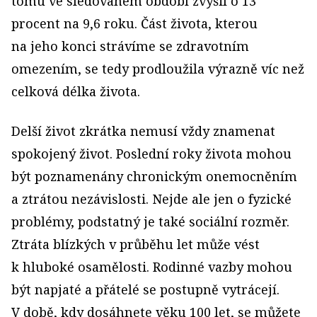
tomu ve sledovaném období zvýšil o 13
procent na 9,6 roku. Část života, kterou
na jeho konci strávíme se zdravotním
omezením, se tedy prodloužila výrazně víc než
celková délka života.
Delší život zkrátka nemusí vždy znamenat
spokojený život. Poslední roky života mohou
být poznamenány chronickým onemocněním
a ztrátou nezávislosti. Nejde ale jen o fyzické
problémy, podstatný je také sociální rozměr.
Ztráta blízkých v průběhu let může vést
k hluboké osamělosti. Rodinné vazby mohou
být napjaté a přátelé se postupně vytrácejí.
V době, kdy dosáhnete věku 100 let, se můžete