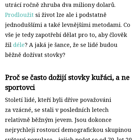
utrácí ročně zhruba dva miliony dolarů.
Prodloužit
si život lze ale i podstatně
jednoduššími a také levnějšími metodami. Co
vše je tedy zapotřebí dělat pro to, aby člověk
žil
déle
? A jaká je šance, že se lidé budou
běžně dožívat stovky?
Proč se často dožijí stovky kuřáci, a ne
sportovci
Století lidé, kteří byli dříve považováni
za vzácné, se stali v posledních letech
relativně běžným jevem. Jsou dokonce
nejrychleji rostoucí demografickou skupinou
světové populace – jejich počet se od 70. let 20.