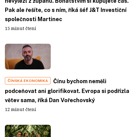
nevylezl z županu. Bohatstvím si kupujete čas.
Pak ale řešíte, co s ním, říká šéf J&T Investiční
společnosti Martinec
15 minut čtení
Čínu bychom neměli
ČÍNSKÁ EKONOMIKA
podceňovat ani glorifikovat. Evropa si podřízla
větev sama, říká Dan Vořechovský
12 minut čtení