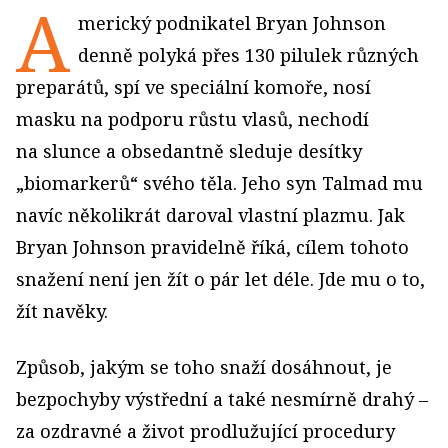
A
merický podnikatel Bryan Johnson
denně polyká přes 130 pilulek různých
preparátů, spí ve speciální komoře, nosí
masku na podporu růstu vlasů, nechodí
na slunce a obsedantně sleduje desítky
„biomarkerů“ svého těla. Jeho syn Talmad mu
navíc několikrát daroval vlastní plazmu. Jak
Bryan Johnson pravidelně říká, cílem tohoto
snažení není jen žít o pár let déle. Jde mu o to,
žít navěky.
Způsob, jakým se toho snaží dosáhnout, je
bezpochyby výstřední a také nesmírně drahý –
za ozdravné a život prodlužující procedury