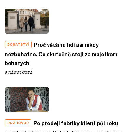
Proč většina lidí asi nikdy
BOHATSTVÍ
nezbohatne. Co skutečně stojí za majetkem
bohatých
8 minut čtení
Po prodeji fabriky klient půl roku
ROZHOVOR