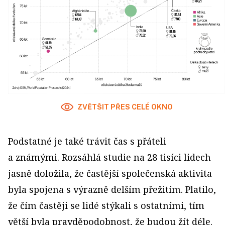
ZVĚTŠIT PŘES CELÉ OKNO
Podstatné je také trávit čas s přáteli
a známými. Rozsáhlá studie na 28 tisíci lidech
jasně doložila, že častější společenská aktivita
byla spojena s výrazně delším přežitím. Platilo,
že čím častěji se lidé stýkali s ostatními, tím
větší byla pravděpodobnost, že budou žít déle.