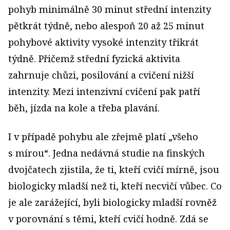
pohyb minimálně 30 minut střední intenzity
pětkrát týdně, nebo alespoň 20 až 25 minut
pohybové aktivity vysoké intenzity třikrát
týdně. Přičemž střední fyzická aktivita
zahrnuje chůzi, posilování a cvičení nižší
intenzity. Mezi intenzivní cvičení pak patří
běh, jízda na kole a třeba plavání.
I v případě pohybu ale zřejmě platí „všeho
s mírou“. Jedna nedávná studie na finských
dvojčatech zjistila, že ti, kteří cvičí mírně, jsou
biologicky mladší než ti, kteří necvičí vůbec. Co
je ale zarážející, byli biologicky mladší rovněž
v porovnání s těmi, kteří cvičí hodně. Zdá se