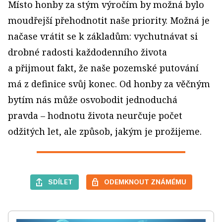
Místo honby za stým výročím by možná bylo
moudřejší přehodnotit naše priority. Možná je
načase vrátit se k základům: vychutnávat si
drobné radosti každodenního života
a přijmout fakt, že naše pozemské putování
má z definice svůj konec. Od honby za věčným
bytím nás může osvobodit jednoduchá
pravda – hodnotu života ne­určuje počet
odžitých let, ale způsob, jakým je prožijeme.
SDÍLET
ODEMKNOUT ZNÁMÉMU