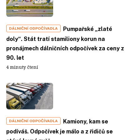
Pumpařské „zlaté
DÁLNIČNÍ ODPOČÍVADLA
doly“. Stát tratí stamiliony korun na
pronájmech dálničních odpočívek za ceny z
90. let
4 minuty čtení
Kamiony, kam se
DÁLNIČNÍ ODPOČÍVADLA
podíváš. Odpočívek je málo a z řidičů se