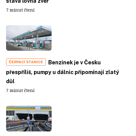
stává lovná zvěř
7 minut čtení
Benzinek je v Česku
ČERPACÍ STANICE
přespříliš, pumpy u dálnic připomínají zlatý
důl
7 minut čtení