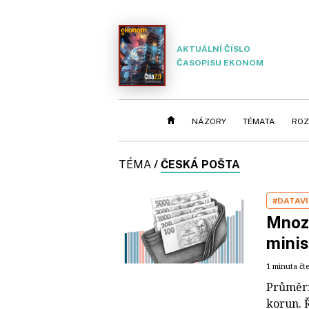
AKTUÁLNÍ ČÍSLO
ČASOPISU EKONOM
NÁZORY
TÉMATA
ROZ
TÉMA
/
ČESKÁ POŠTA
#DATAV
Mnozí
minis
1 minuta čt
Průměrný
korun. 