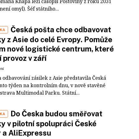
omana Knapa leží časopis Poštoviny z roku 2031
 není omyl). Šéf státního...
Česká pošta chce odbavovat
IKA
ky z Asie do celé Evropy. Pomůže
tom nové logistické centrum, které
í provoz v září
ení
a odbavování zásilek z Asie představila Česká
ento týden na kontrolním dnu, v nově stavěné
strava Multimodal Parku. Státní...
Do Česka budou směřovat
IKA
ky v pilotní spolupráci České
 a AliExpressu