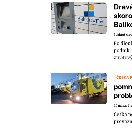
Dravá
skoro
Balík
5 minut čte
Po dlouh
podnik.
ztrátový
ČESKÁ 
pomní
prob
10 minut čt
Česká p
převážn