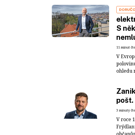
DORUČO
elekt
S něk
neml
11 minut čt
V Evrop
polovinu
ohledu n
Zanik
pošt.
3 minuty čt
V roce 
Frýdlan
občanům