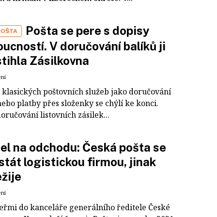
Pošta se pere s dopisy
POŠTA
oucností. V doručování balíků ji
tihla Zásilkovna
ení
e klasických poštovních služeb jako doručování
ebo platby přes složenky se chýlí ke konci.
oručování listovních zásilek...
el na odchodu: Česká pošta se
stát logistickou firmou, jinak
žije
ení
eřmi do kanceláře generálního ředitele České