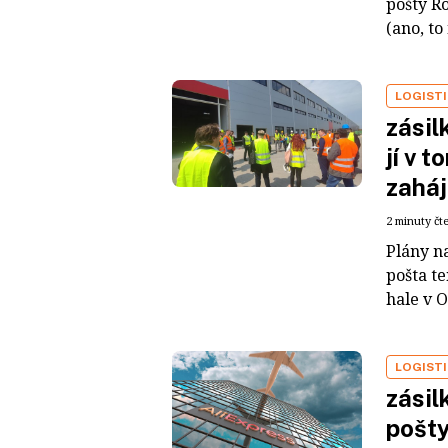
pošty R
(ano, to
LOGIST
zásil
jí v 
zaháj
2 minuty čt
Plány n
pošta t
hale v O
LOGIST
zásil
pošty