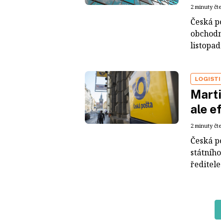
2 minuty čt
Česká p
obchodn
listopad
LOGIST
Marti
ale e
2 minuty čt
Česká po
státníh
ředitele