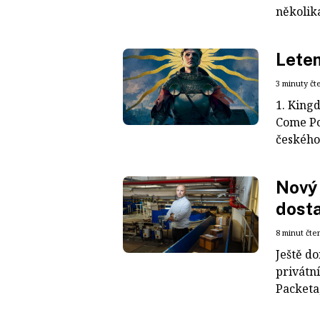
několika
Lete
3 minuty čt
1. King
Come Po
českého
Nový 
dosta
8 minut čte
Ještě d
privátn
Packeta,