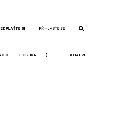
EDPLAŤTE SI
PŘIHLASTE SE
BENATIVE
RÁDCE
LOGISTIKA