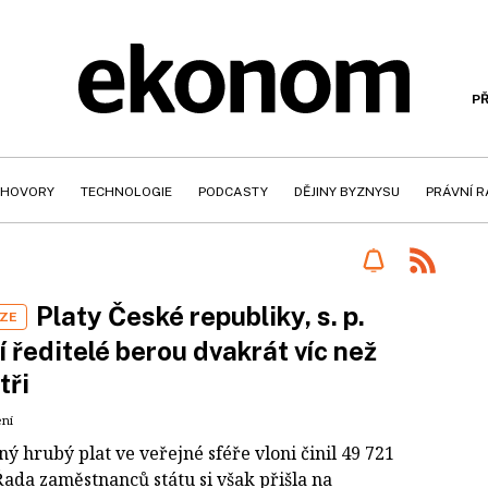
PŘ
HOVORY
TECHNOLOGIE
PODCASTY
DĚJINY BYZNYSU
PRÁVNÍ 
Platy České republiky, s. p.
IZE
 ředitelé berou dvakrát víc než
tři
ení
 hrubý plat ve veřejné sféře vloni činil 49 721
Řada zaměstnanců státu si však přišla na