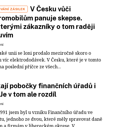
V Česku vůči
VÁNÍ ZÁSILEK
romobilům panuje skepse.
terými zákazníky o tom raději
uvím
ení
ské unii se loni prodalo meziročně skoro o
 víc elektrododávek. V Česku, které je v tomto
a poslední příčce ze všech...
ají pobočky finančních úřadů i
 Je v tom ale rozdíl
ení
1991 jsem byl u vzniku Finančního úřadu ve
tu, jednoho ze dvou, které měly spravovat daně
 a firmám v libereckém okrese. V...