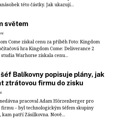
násobek této částky. Jak ukazují...
m světem
ení
dom Come získal cenu za příběh Foto: Kingdom
čítačová hra King­dom Come: Deliverance 2
 studia Warhorse získala cenu...
šéf Balíkovny popisuje plány, jak
t ztrátovou firmu do zisku
ní
onedávna pracoval Adam Hörzenberger pro
í firmu – byl technologickým šéfem skupiny
 kam patří Zásilkovna. Nově...