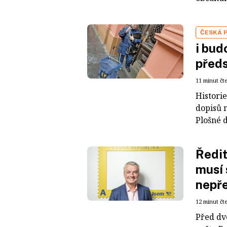
ČESKÁ 
i bud
předs
11 minut čt
Histori
dopisů n
Plošné d
Ředit
musí 
nepře
12 minut čt
Před dv