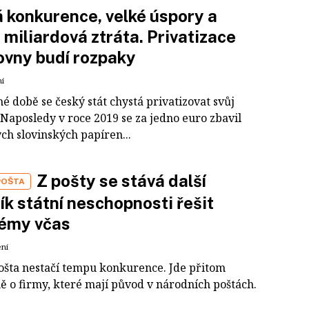
 konkurence, velké úspory a
 miliardová ztráta. Privatizace
ovny budí rozpaky
ní
é době se český stát chystá privatizovat svůj
 Naposledy v roce 2019 se za jedno euro zbavil
ch slovinských papíren...
Z pošty se stává další
POŠTA
k státní neschopnosti řešit
lémy včas
ení
ošta nestačí tempu konkurence. Jde přitom
ě o firmy, které mají původ v národních poštách.