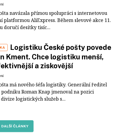
ení
ošta navázala přímou spolupráci s internetovou
í platformou AliExpress. Během slevové akce 11.
u doručí desítky tisíc...
Logistiku České pošty povede
IKA
n Kment. Chce logistiku menší,
fektivnější a ziskovější
ení
šta má nového šéfa logistiky. Generální ředitel
o podniku Roman Knap jmenoval na pozici
 divize logistických služeb s...
DALŠÍ ČLÁNKY