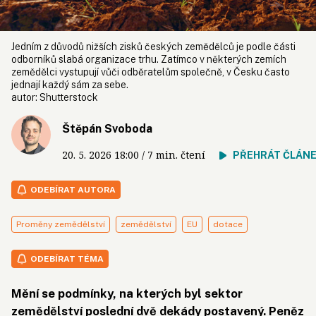
Jedním z důvodů nižších zisků českých zemědělců je podle části
odborníků slabá organizace trhu. Zatímco v některých zemích
zemědělci vystupují vůči odběratelům společně, v Česku často
jednají každý sám za sebe.
autor:
Shutterstock
Štěpán Svoboda
20. 5. 2026
18:00
/ 7 min. čtení
PŘEHRÁT ČLÁN
ODEBÍRAT AUTORA
Proměny zemědělství
zemědělství
EU
dotace
ODEBÍRAT TÉMA
Mění se podmínky, na kterých byl sektor
zemědělství poslední dvě dekády postavený. Peněz