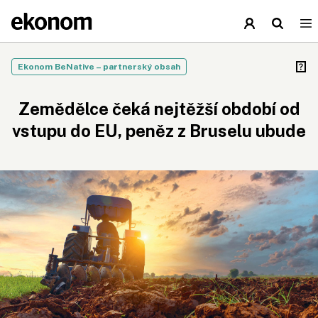
Ekonom BeNative – partnerský obsah
Zemědělce čeká nejtěžší období od
vstupu do EU, peněz z Bruselu ubude