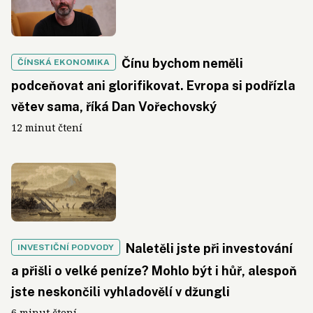
Čínu bychom neměli
ČÍNSKÁ EKONOMIKA
podceňovat ani glorifikovat. Evropa si podřízla
větev sama, říká Dan Vořechovský
12 minut čtení
Naletěli jste při investování
INVESTIČNÍ PODVODY
a přišli o velké peníze? Mohlo být i hůř, alespoň
jste neskončili vyhladovělí v džungli
6 minut čtení