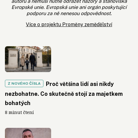
autorů a nemusí nutně odrážet názory a stanoviska
Evropské unie. Evropská unie ani orgán poskytující
podporu za ně nenesou odpovědnost.
Více o projektu Proměny zemědělství
Proč většina lidí asi nikdy
Z NOVÉHO ČÍSLA
nezbohatne. Co skutečně stojí za majetkem
bohatých
8 minut čtení