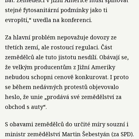
bát. Zemědělci v Jižní Americe musí splňovat
stejné fytosanitární podmínky jako ti
evropští,“ uvedla na konferenci.
Za hlavní problém nepovažuje dovozy ze
třetích zemí, ale rostoucí regulaci. Část
zemědělců ale tuto jistotu nesdílí. Obávají se,
že velkým producentům z Jižní Ameriky
nebudou schopni cenově konkurovat. I proto
se během nedávných protestů objevovalo
heslo, že unie „prodává své zemědělství za
obchod s auty“.
S obavami zemědělců do určité míry souzní i
ministr zemědělství Martin Šebestyán (za SPD).