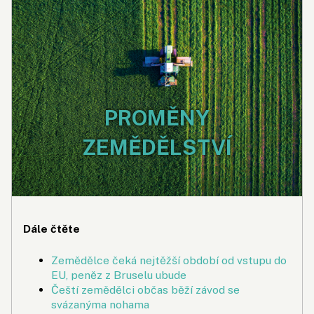
PROMĚNY
ZEMĚDĚLSTVÍ
Dále čtěte
Zemědělce čeká nejtěžší období od vstupu do
EU, peněz z Bruselu ubude
Čeští zemědělci občas běží závod se
svázanýma nohama