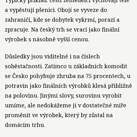
Typický příklad: čeští zemědělci vychovají tele
a vypěstují pšenici. Obojí se vyveze do
zahraničí, kde se dobytek vykrmí, porazí a
zpracuje. Na český trh se vrací jako finální
výrobek s násobně vyšší cenou.
Důsledky jsou viditelné i na číslech
soběstačnosti. Zatímco u základních komodit
se Česko pohybuje zhruba na 75 procentech, u
potravin jako finálních výrobků klesá přibližně
na polovinu. Jinými slovy, surovinu vyrobit
umíme, ale nedokážeme ji v dostatečné míře
proměnit ve výrobek, který by zůstal na
domácím trhu.