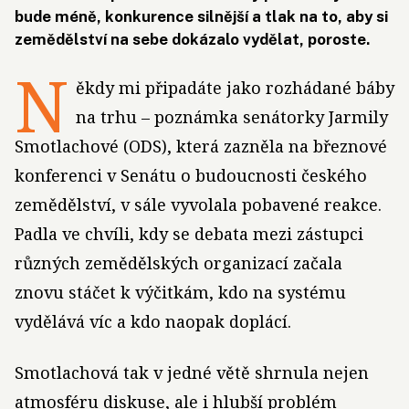
bude méně, konkurence silnější a tlak na to, aby si
zemědělství na sebe dokázalo vydělat, poroste.
N
ěkdy mi připadáte jako rozhádané báby
na trhu – poznámka senátorky Jarmily
Smotlachové (ODS), která zazněla na březnové
konferenci v Senátu o budoucnosti českého
zemědělství, v sále vyvolala pobavené reakce.
Padla ve chvíli, kdy se debata mezi zástupci
různých zemědělských organizací začala
znovu stáčet k výčitkám, kdo na systému
vydělává víc a kdo naopak doplácí.
Smotlachová tak v jedné větě shrnula nejen
atmosféru diskuse, ale i hlubší problém