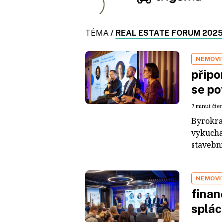
TÉMA
/
REAL ESTATE FORUM 202
NEMOVI
připo
se po
7 minut čte
Byrokra
vykuchan
stavebni
NEMOVI
finan
splác