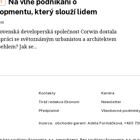
Na vlně podnikání o
ST
opmentu, který slouží lidem
ení
slovenská developerská společnost Corwin dostala
upráci se světoznámým urbanistou a architektem
ehlem? Jak se...
Kontakty
Kariéra
Tiráž redakce Ekonom
Newsletter
Předplatné
Všeobecné podmínk
Inzerce
, obchodní garant:
Adéla Formáčková
,
+420 73
ů, je bez souhlasu Economia, a.s. zapovězeno. Bez souhlasu Economia, a.s. j