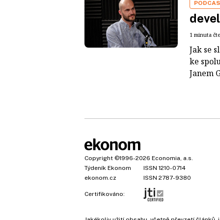
PODCA
devel
1 minuta čt
Jak se 
ke spol
Janem G
Copyright
©1996-2026
Economia, a.s.
Týdeník Ekonom
ISSN 1210-0714
ekonom.cz
ISSN 2787-9380
Certifikováno:
Jakékoliv užití obsahu, včetně převzetí článk