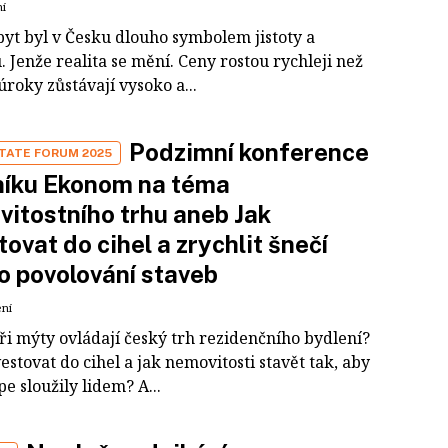
ní
byt byl v Česku dlouho symbolem jistoty a
 Jenže realita se mění. Ceny rostou rychleji než
úroky zůstávají vysoko a...
Podzimní konference
TATE FORUM 2025
níku Ekonom na téma
itostního trhu aneb Jak
tovat do cihel a zrychlit šnečí
 povolování staveb
ení
ři mýty ovládají český trh rezidenčního bydlení?
estovat do cihel a jak nemovitosti stavět tak, aby
pe sloužily lidem? A...