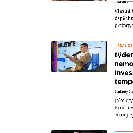
5 minut čte
Vlastní 
úspěchu.
příjmy, 
REAL ES
týde
nemov
inves
tempo
2 minuty čt
Jaké čty
Proč inv
co nejlé