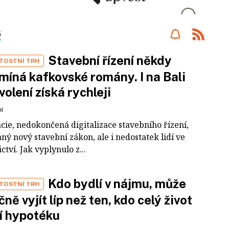
5
Stavební řízení někdy
TOSTNÍ TRH
míná kafkovské romány. I na Bali
volení získá rychleji
ní
cie, nedokončená digitalizace stavebního řízení,
ý nový stavební zákon, ale i nedostatek lidí ve
ctví. Jak vyplynulo z...
Kdo bydlí v nájmu, může
TOSTNÍ TRH
čně vyjít líp než ten, kdo celý život
í hypotéku