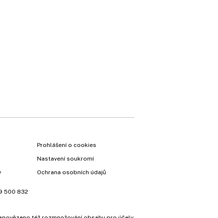
Prohlášení o cookies
Nastavení soukromí
y
Ochrana osobních údajů
9 500 832
e zapovězeno též rozmnožování obsahu pro účely