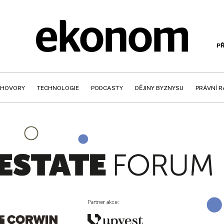
PŘ
HOVORY
TECHNOLOGIE
PODCASTY
DĚJINY BYZNYSU
PRÁVNÍ 