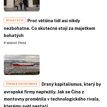
Proč většina lidí asi nikdy
BOHATSTVÍ
nezbohatne. Co skutečně stojí za majetkem
bohatých
8 minut čtení
Drsný kapitalismus, který by
ČÍNSKÁ EKONOMIKA
evropské firmy nepřežily. Jak se Čína z
montovny proměnila v technologického rivala,
kterému svět nestačí