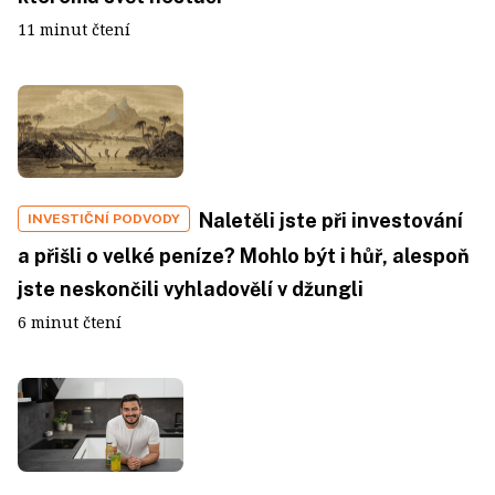
11 minut čtení
Naletěli jste při investování
INVESTIČNÍ PODVODY
a přišli o velké peníze? Mohlo být i hůř, alespoň
jste neskončili vyhladovělí v džungli
6 minut čtení