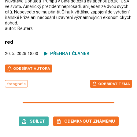
Návštěva Donalda Trumpa v Číně doložila oslabenou pozici USA
ve světě. Americký prezident neprosadil ani jeden ze dvou svých
cílů. Nepovedlo se mu přimět Čínu k většímu zapojení do vyřešení
íránské krize ani nedosáhl uzavření významnějších ekonomických
dohod.
autor:
Reuters
red
20. 5. 2026
18:00
PŘEHRÁT ČLÁNEK
ODEBÍRAT AUTORA
fotografie
ODEBÍRAT TÉMA
SDÍLET
ODEMKNOUT ZNÁMÉMU