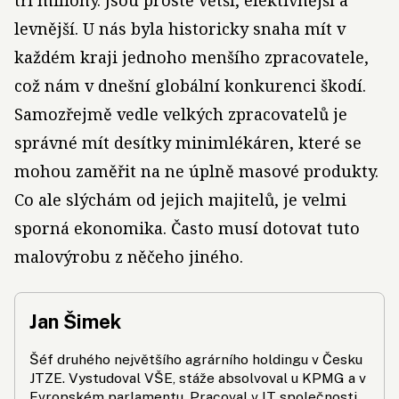
tři miliony. Jsou prostě větší, efektivnější a
levnější. U nás byla historicky snaha mít v
každém kraji jednoho menšího zpracovatele,
což nám v dnešní globální konkurenci škodí.
Samozřejmě vedle velkých zpracovatelů je
správné mít desítky minimlékáren, které se
mohou zaměřit na ne úplně masové produkty.
Co ale slýchám od jejich majitelů, je velmi
sporná ekonomika. Často musí dotovat tuto
malovýrobu z něčeho jiného.
Jan Šimek
Šéf druhého největšího agrárního holdingu v Česku
JTZE. Vystudoval VŠE, stáže absolvoval u KPMG a v
Evropském parlamentu. Pracoval v IT společnosti