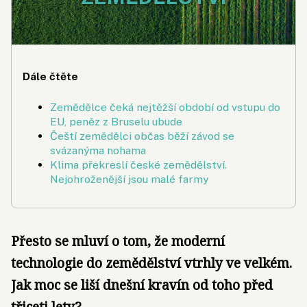
Dále čtěte
Zemědělce čeká nejtěžší období od vstupu do
EU, peněz z Bruselu ubude
Čeští zemědělci občas běží závod se
svázanýma nohama
Klima překreslí české zemědělství.
Nejohroženější jsou malé farmy
Přesto se mluví o tom, že moderní
technologie do zemědělství vtrhly ve velkém.
Jak moc se liší dnešní kravín od toho před
třiceti lety?