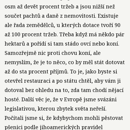
osm až devět procent tržeb a jsou nižší než
součet pachtů a daně z nemovitosti. Existuje
ale řada zemědělců, u kterých dotace tvoří 90
až 100 procent tržeb. Třeba když má někdo pár
hektarů a pořídí si tam stádo ovcí nebo koní.
Samozřejmě nic proti chovu koní, ale
nemyslím, že je to něco, co by měl stát dotovat
až do sta procent příjmů. To je, jako byste si
otevřel restauraci a po státu chtěl, aby vám ji
dotoval bez ohledu na to, zda tam chodí nějací
hosté. Další věc je, že v Evropě jsme svázáni
legislativou, kterou zbytek světa neřeší.
Počítali jsme si, že kdybychom mohli pěstovat
pšenici podle jihoamerických pravidel