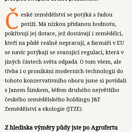
Č
eské zemědělství se potýká s řadou
potíží. Má nízkou přidanou hodnotu,
pokřivují jej dotace, jež dostávají i zemědělci,
kteří na půdě reálně nepracují, a farmáři v EU
se navíc potýkají se svazující regulací, která v
jiných částech světa odpadá. O tom všem, ale
třeba i o pronikání moderních technologií do
tohoto konzervativního oboru jsme si povídali
s Janem Šimkem, šéfem druhého největšího
českého zemědělského holdingu J&T
Zemědělství a ekologie (JTZE).
Z hlediska výměry půdy jste po Agrofertu