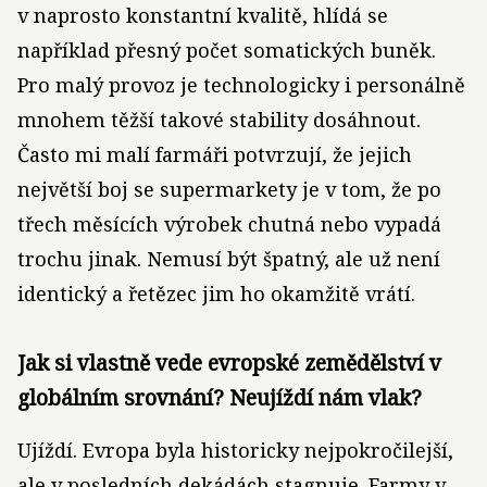
v naprosto konstantní kvalitě, hlídá se
například přesný počet somatických buněk.
Pro malý provoz je technologicky i personálně
mnohem těžší takové stability dosáhnout.
Často mi malí farmáři potvrzují, že jejich
největší boj se supermarkety je v tom, že po
třech měsících výrobek chutná nebo vypadá
trochu jinak. Nemusí být špatný, ale už není
identický a řetězec jim ho okamžitě vrátí.
Jak si vlastně vede evropské zemědělství v
globálním srovnání? Neujíždí nám vlak?
Ujíždí. Evropa byla historicky nejpokročilejší,
ale v posledních dekádách stagnuje. Farmy v