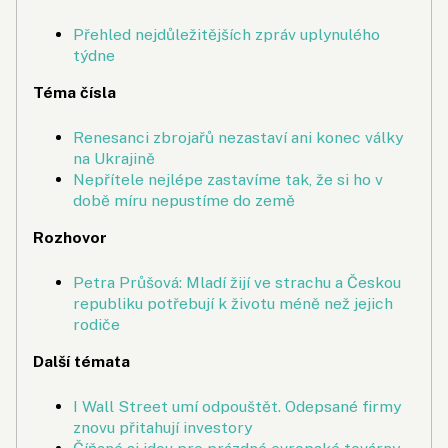
Přehled nejdůležitějších zpráv uplynulého
týdne
Téma čísla
Renesanci zbrojařů nezastaví ani konec války
na Ukrajině
Nepřítele nejlépe zastavíme tak, že si ho v
době míru nepustíme do země
Rozhovor
Petra Průšová: Mladí žijí ve strachu a Českou
republiku potřebují k životu méně než jejich
rodiče
Další témata
I Wall Street umí odpouštět. Odepsané firmy
znovu přitahují investory