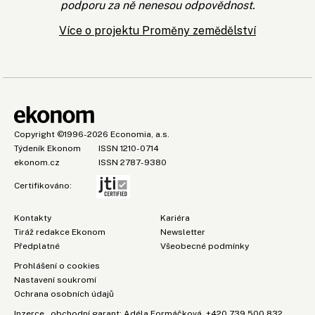
podporu za ně nenesou odpovědnost.
Více o projektu Proměny zemědělství
Copyright
©1996-2026
Economia, a.s.
Týdeník Ekonom
ISSN 1210-0714
ekonom.cz
ISSN 2787-9380
Certifikováno:
Kontakty
Kariéra
Tiráž redakce Ekonom
Newsletter
Předplatné
Všeobecné podmínky
Prohlášení o cookies
Nastavení soukromí
Ochrana osobních údajů
Inzerce
, obchodní garant:
Adéla Formáčková
,
+420 739 500 832