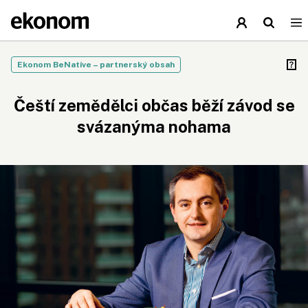
Ekonom BeNative – partnerský obsah
Čeští zemědělci občas běží závod se
svázanýma nohama