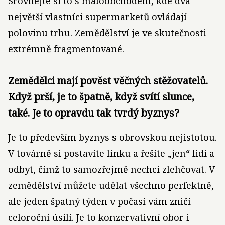
Srovnejte si to s maloobchodem, kde dva
největší vlastníci supermarketů ovládají
polovinu trhu. Zemědělství je ve skutečnosti
extrémně fragmentované.
Zemědělci mají pověst věčných stěžovatelů.
Když prší, je to špatně, když svítí slunce,
také. Je to opravdu tak tvrdý byznys?
Je to především byznys s obrovskou nejistotou.
V továrně si postavíte linku a řešíte „jen“ lidi a
odbyt, čímž to samozřejmě nechci zlehčovat. V
zemědělství můžete udělat všechno perfektně,
ale jeden špatný týden v počasí vám zničí
celoroční úsilí. Je to konzervativní obor i