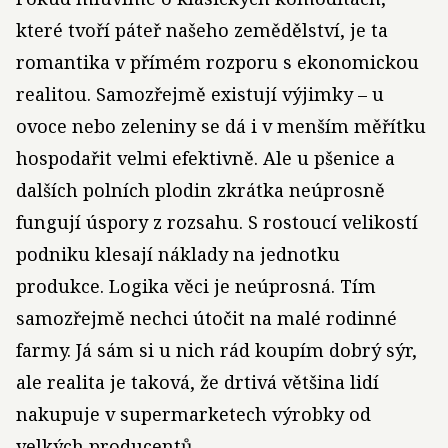
které tvoří páteř našeho zemědělství, je ta
romantika v přímém rozporu s ekonomickou
realitou. Samozřejmě existují výjimky – u
ovoce nebo zeleniny se dá i v menším měřítku
hospodařit velmi efektivně. Ale u pšenice a
dalších polních plodin zkrátka neúprosně
fungují úspory z rozsahu. S rostoucí velikostí
podniku klesají náklady na jednotku
produkce. Logika věci je neúprosná. Tím
samozřejmě nechci útočit na malé rodinné
farmy. Já sám si u nich rád koupím dobrý sýr,
ale realita je taková, že drtivá většina lidí
nakupuje v supermarketech výrobky od
velkých producentů.