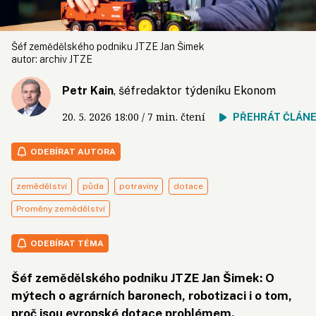
Šéf zemědělského podniku JTZE Jan Šimek
autor:
archiv JTZE
Petr Kain
, šéfredaktor týdeníku Ekonom
20. 5. 2026
18:00
/ 7 min. čtení
PŘEHRÁT ČLÁN
ODEBÍRAT AUTORA
zemědělství
půda
potraviny
dotace
Proměny zemědělství
ODEBÍRAT TÉMA
Šéf zemědělského podniku JTZE Jan Šimek: O
mýtech o agrárních baronech, robotizaci i o tom,
proč jsou evropské dotace problémem.