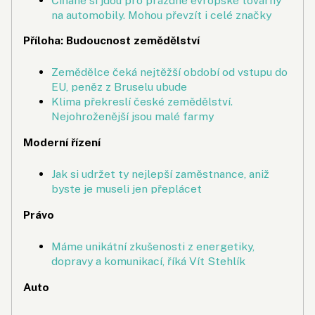
Číňané si jdou pro prázdné evropské továrny
na automobily. Mohou převzít i celé značky
Příloha: Budoucnost zemědělství
Zemědělce čeká nejtěžší období od vstupu do
EU, peněz z Bruselu ubude
Klima překreslí české zemědělství.
Nejohroženější jsou malé farmy
Moderní řízení
Jak si udržet ty nejlepší zaměstnance, aniž
byste je museli jen přeplácet
Právo
Máme unikátní zkušenosti z energetiky,
dopravy a komu­nikací, říká Vít Stehlík
Auto