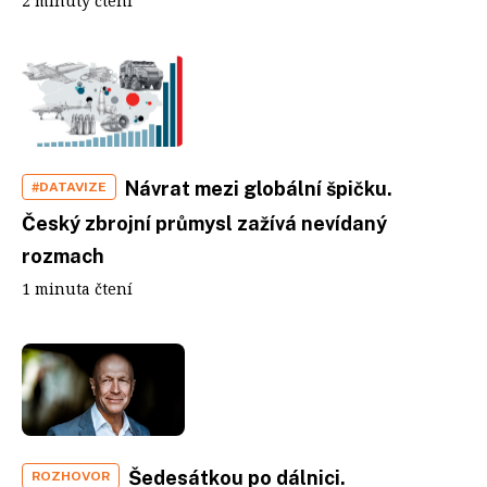
2 minuty čtení
Návrat mezi globální špičku.
#DATAVIZE
Český zbrojní průmysl zažívá nevídaný
rozmach
1 minuta čtení
Šedesátkou po dálnici.
ROZHOVOR