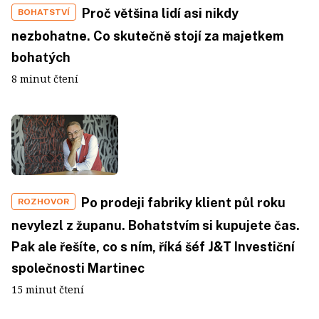
Proč většina lidí asi nikdy
BOHATSTVÍ
nezbohatne. Co skutečně stojí za majetkem
bohatých
8 minut čtení
Po prodeji fabriky klient půl roku
ROZHOVOR
nevylezl z županu. Bohatstvím si kupujete čas.
Pak ale řešíte, co s ním, říká šéf J&T Investiční
společnosti Martinec
15 minut čtení