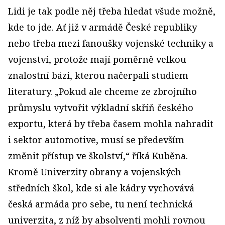
Lidi je tak podle něj třeba hledat všude možně,
kde to jde. Ať již v armádě České republiky
nebo třeba mezi fanoušky vojenské techniky a
vojenství, protože mají poměrně velkou
znalostní bázi, kterou načerpali studiem
literatury. „Pokud ale chceme ze zbrojního
průmyslu vytvořit výkladní skříň českého
exportu, která by třeba časem mohla nahradit
i sektor automotive, musí se především
změnit přístup ve školství,“ říká Kuběna.
Kromě Univerzity obrany a vojenských
středních škol, kde si ale kádry vychovává
česká armáda pro sebe, tu není technická
univerzita, z níž by absolventi mohli rovnou