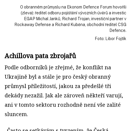
O obranném průmyslu na Ekonom Defence Forum hovořili
(zleva): ředitel odboru pojištění vývozních úvěrů a investic
EGAP Michal Janků, Richard Trojan, investiční partner v
Rockaway Defense a Richard Kuběna, obchodní ředitel CSG
Defence.
Foto: Libor Fojtík
Achillova pata zbrojařů
Podle odborníků je zřejmé, že konflikt na
Ukrajině byl a stále je pro český obranný
průmysl příležitostí, jakou za předešlé tři
dekády nezažil. Jak ale zároveň někteří varují,
ani v tomto sektoru rozhodně není vše zalité
sluncem.
„Často se setkávám s tvrzením, že Česká