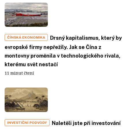
Drsný kapitalismus, který by
ČÍNSKÁ EKONOMIKA
evropské firmy nepřežily. Jak se Čína z
montovny proměnila v technologického rivala,
kterému svět nestačí
11 minut čtení
Naletěli jste při investování
INVESTIČNÍ PODVODY