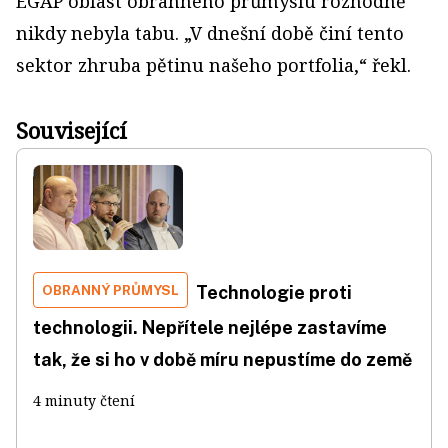
EGAP oblast obranného průmyslu rozhodně
nikdy nebyla tabu. „V dnešní době činí tento
sektor zhruba pětinu našeho portfolia,“ řekl.
Související
OBRANNÝ PRŮMYSL
Technologie proti
technologii. Nepřítele nejlépe zastavíme
tak, že si ho v době míru nepustíme do země
4 minuty čtení