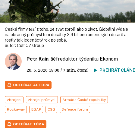
České firmy těží z toho, že svět zbrojí jako o život. Globální výdaje
na obranný průmysl loni dosáhly 2,9 bilionu amerických dolarů a
rostly tak jedenáctý rok po sobě.
autor:
Colt CZ Group
Petr Kain
, šéfredaktor týdeníku Ekonom
20. 5. 2026
18:00
/ 7 min. čtení
PŘEHRÁT ČLÁN
ODEBÍRAT AUTORA
zbrojení
zbrojní průmysl
Armáda České republiky
Rockaway
EGAP
CSG
Defence forum
ODEBÍRAT TÉMA