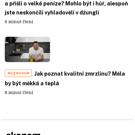
a přišli o velké peníze? Mohlo být i hůř, alespoň
jste neskončili vyhladovělí v džungli
6 minut čtení
Jak poznat kvalitní zmrzlinu? Měla
ROZHOVOR
by být měkká a teplá
8 minut čtení