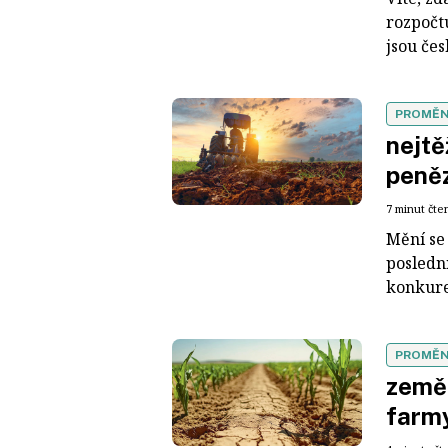
rozpočtu
jsou čes
PROMĚN
nejtě
peněz
7 minut čte
Mění se
posledn
konkuren
PROMĚN
zeměd
farm