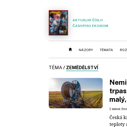
AKTUÁLNÍ ČÍSLO
ČASOPISU EKONOM
NÁZORY
TÉMATA
ROZ
TÉMA
/
ZEMĚDĚLSTVÍ
Nemil
trpas
malý,
5 minut čte
Česká kr
teploty 