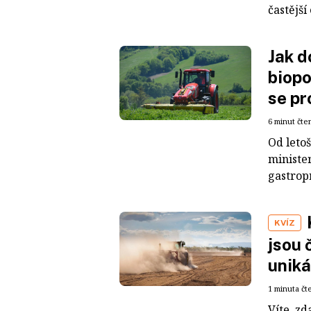
častější
Jak d
biopo
se pr
6 minut čte
Od leto
ministe
gastrop
KVÍZ
jsou 
uniká
1 minuta čt
Víte, z