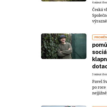
6 minut čte
Česká v
Společn
výrazně
PROMĚN
pomů
sociá
klapn
dota
5 minut čte
Pavel S
po roce 
nejjižněj