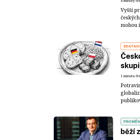
4 minuty čt
Vyšší p
českých
mohou i
#DATAV
Česko
skupi
1 minuta čt
Potravi
globali
publikov
PROMĚN
běží