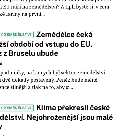
 EU míří na zemědělství? A tipli byste si, v čem
ké farmy na první...
Zemědělce čeká
Y ZEMĚDĚLSTVÍ
žší období od vstupu do EU,
 z Bruselu ubude
ní
 podmínky, na kterých byl sektor zemědělství
í dvě dekády postavený. Peněz bude méně,
ce silnější a tlak na to, aby si...
Klima překreslí české
Y ZEMĚDĚLSTVÍ
ělství. Nejohroženější jsou malé
y