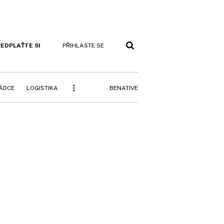
EDPLAŤTE SI
PŘIHLASTE SE
BENATIVE
RÁDCE
LOGISTIKA