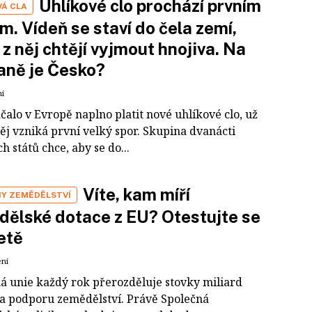
Uhlíkové clo prochází prvním
VÁ CLA
m. Vídeň se staví do čela zemí,
 z něj chtějí vyjmout hnojiva. Na
raně je Česko?
ní
čalo v Evropě naplno platit nové uhlíkové clo, už
ěj vzniká první velký spor. Skupina dvanácti
h států chce, aby se do...
Víte, kam míří
Y ZEMĚDĚLSTVÍ
ělské dotace z EU? Otestujte se
etě
ení
á unie každý rok přerozděluje stovky miliard
a podporu zemědělství. Právě Společná