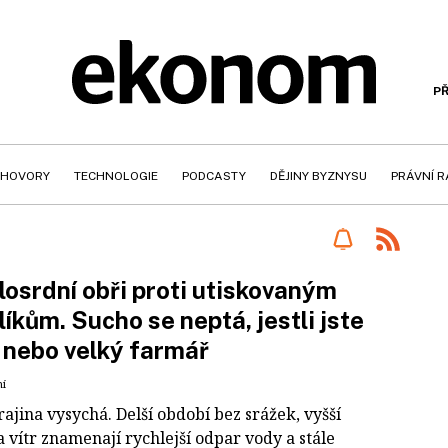
PŘ
HOVORY
TECHNOLOGIE
PODCASTY
DĚJINY BYZNYSU
PRÁVNÍ 
osrdní obři proti utiskovaným
líkům. Sucho se neptá, jestli jste
 nebo velký farmář
ní
ajina vysychá. Delší období bez srážek, vyšší
a vítr znamenají rychlejší odpar vody a stále