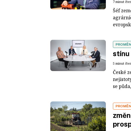
7 minut čte
Šéf zem
agrárníc
evropsk
PROMĚN
stínu
5 minut čte
České z
nejistot
se půda, 
PROMĚN
změn
prosp