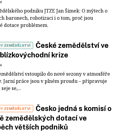
ní
ědělského podniku JTZE Jan Šimek: O mýtech o
h baronech, robotizaci i o tom, proč jsou
é dotace problémem.
České zemědělství ve
Y ZEMĚDĚLSTVÍ
 blízkovýchodní krize
ní
emědělství vstoupilo do nové sezony v atmosféře
y. Jarní práce jsou v plném proudu – připravuje
seje se,...
Česko jedná s komisí o
Y ZEMĚDĚLSTVÍ
ě zemědělských dotací ve
ěch větších podniků