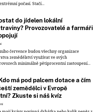
 extrémní počasí. Stačí...
ostat do jídelen lokální
traviny? Provozovatelé a farmáři
opojují
ní
šního července budou všechny organizace
rstva zemědělství využívat ve svých
rovozech minimálně pětiprocentní zastoupení...
Kdo má pod palcem dotace a čím
čeští zemědělci v Evropě
tní? Zkuste si náš kvíz
ení
da mají krávy povinná drbátka nebo kolik peněz z