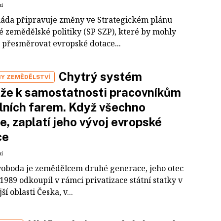
ní
láda připravuje změny ve Strategickém plánu
é zemědělské politiky (SP SZP), které by mohly
 přesměrovat evropské dotace...
Chytrý systém
Y ZEMĚDĚLSTVÍ
že k samostatnosti pracovníkům
lních farem. Když všechno
e, zaplatí jeho vývoj evropské
ce
ní
voboda je zemědělcem druhé generace, jeho otec
1989 odkoupil v rámci privatizace státní statky v
ší oblasti Česka, v...