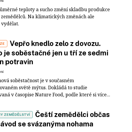
ení
růměrné teploty a sucho změní skladbu produkce
 zemědělců. Na klimatických změnách ale
 vydělat.
Vepřo knedlo zelo z dovozu.
IZE
 je soběstačné jen u tří ze sedmi
n potravin
ení
nová soběstačnost je v současném
zovaném světě mýtus. Dokládá to studie
aná v časopise Nature Food, podle které si více...
Čeští zemědělci občas
Y ZEMĚDĚLSTVÍ
 závod se svázanýma nohama