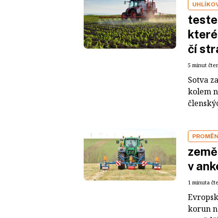
UHLÍKO
teste
které
čí st
5 minut čte
Sotva za
kolem n
členskýc
PROMĚN
zeměd
v ank
1 minuta čt
Evropsk
korun n