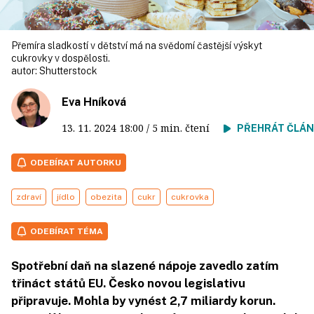
Přemíra sladkostí v dětství má na svědomí častější výskyt
cukrovky v dospělosti.
autor:
Shutterstock
Eva Hníková
13. 11. 2024
18:00
/ 5 min. čtení
PŘEHRÁT ČLÁ
ODEBÍRAT AUTORKU
zdraví
jídlo
obezita
cukr
cukrovka
ODEBÍRAT TÉMA
Spotřební daň na slazené nápoje zavedlo zatím
třináct států EU. Česko novou legislativu
připravuje. Mohla by vynést 2,7 miliardy korun.