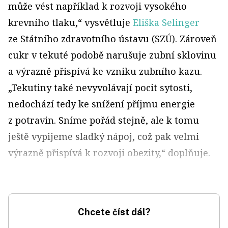
může vést například k rozvoji vysokého
krevního tlaku,“ vysvětluje
Eliška Selinger
ze Státního zdravotního ústavu (SZÚ). Zároveň
cukr v tekuté podobě narušuje zubní sklovinu
a výrazně přispívá ke vzniku zubního kazu.
„Tekutiny také nevyvolávají pocit sytosti,
nedochází tedy ke snížení příjmu energie
z potravin. Sníme pořád stejně, ale k tomu
ještě vypijeme sladký nápoj, což pak velmi
výrazně přispívá k rozvoji obezity,“ doplňuje.
Chcete číst dál?