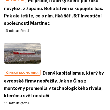
Po prodeji fabriky klient půl roku
ROZHOVOR
nevylezl z županu. Bohatstvím si kupujete čas.
Pak ale řešíte, co s ním, říká šéf J&T Investiční
společnosti Martinec
15 minut čtení
Drsný kapitalismus, který by
ČÍNSKÁ EKONOMIKA
evropské firmy nepřežily. Jak se Čína z
montovny proměnila v technologického rivala,
kterému svět nestačí
11 minut čtení