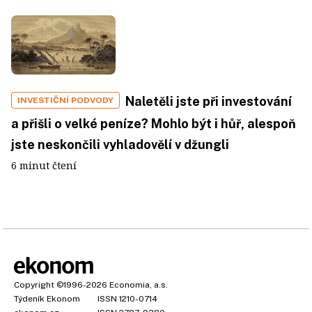
Naletěli jste při investování
INVESTIČNÍ PODVODY
a přišli o velké peníze? Mohlo být i hůř, alespoň
jste neskončili vyhladovělí v džungli
6 minut čtení
Copyright
©1996-2026
Economia, a.s.
Týdeník Ekonom
ISSN 1210-0714