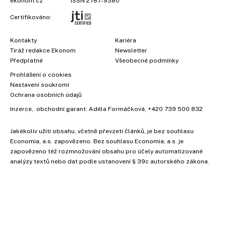
ekonom.cz
ISSN 2787-9380
Certifikováno:
Kontakty
Kariéra
Tiráž redakce Ekonom
Newsletter
Předplatné
Všeobecné podmínky
Prohlášení o cookies
Nastavení soukromí
Ochrana osobních údajů
Inzerce
, obchodní garant:
Adéla Formáčková
,
+420 739 500 832
Jakékoliv užití obsahu, včetně převzetí článků, je bez souhlasu
Economia, a.s. zapovězeno. Bez souhlasu Economia, a.s. je
zapovězeno též rozmnožování obsahu pro účely automatizované
analýzy textů nebo dat podle ustanovení § 39c autorského zákona.