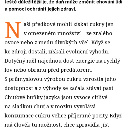
Ještě důležitější je, že daň může změnit chování lidí
a pomoci ochránit jejich zdraví.
N
aši předkové mohli získat cukry jen
v omezeném množství – ze zralého
ovoce nebo z medu divokých včel. Když se
ke zdroji dostali, získali evoluční výhodu.
Dotyčný měl najednou dost energie na rychlý
lov nebo obranu před predátorem.
S průmyslovou výrobou cukru vzrostla jeho
dostupnost a z výhody se začala stávat past.
Chuťové buňky jazyka jsou vysoce citlivé
na sladkou chuť a v mozku vyvolává
konzumace cukru velice příjemné pocity. Když
má člověk tu možnost, chce zpravidla jíst