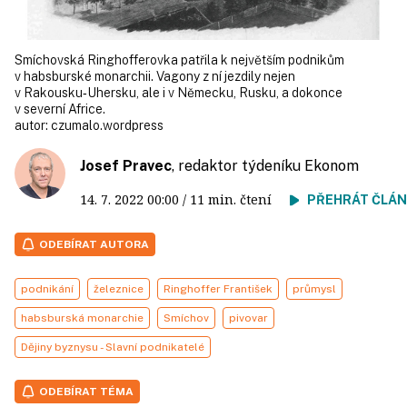
Smíchovská Ringhofferovka patřila k největším podnikům
v habsburské monarchii. Vagony z ní jezdily nejen
v Rakousku‑Uhersku, ale i v Německu, Rusku, a dokonce
v severní Africe.
autor:
czumalo.wordpress
Josef Pravec
, redaktor týdeníku Ekonom
14. 7. 2022
00:00
/ 11 min. čtení
PŘEHRÁT ČLÁ
ODEBÍRAT AUTORA
podnikání
železnice
Ringhoffer František
průmysl
habsburská monarchie
Smíchov
pivovar
Dějiny byznysu - Slavní podnikatelé
ODEBÍRAT TÉMA