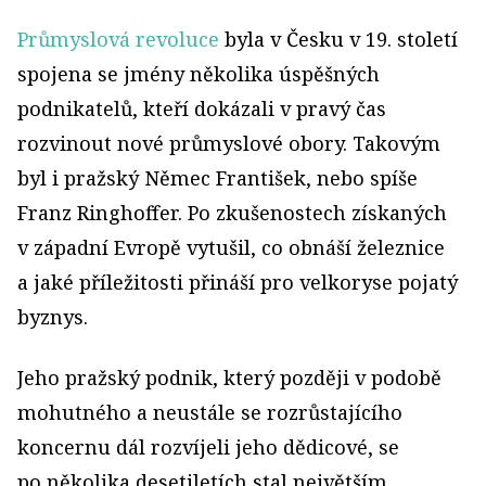
Průmyslová revoluce
byla v Česku v 19. století
spojena se jmény několika úspěšných
podnikatelů, kteří dokázali v pravý čas
rozvinout nové průmyslové obory. Takovým
byl i pražský Němec František, nebo spíše
Franz Ringhoffer. Po zkušenostech získaných
v západní Evropě vytušil, co obnáší železnice
a jaké příležitosti přináší pro velkoryse pojatý
byznys.
Jeho pražský podnik, který později v podobě
mohutného a neustále se rozrůstajícího
koncernu dál rozvíjeli jeho dědicové, se
po několika desetiletích stal největším