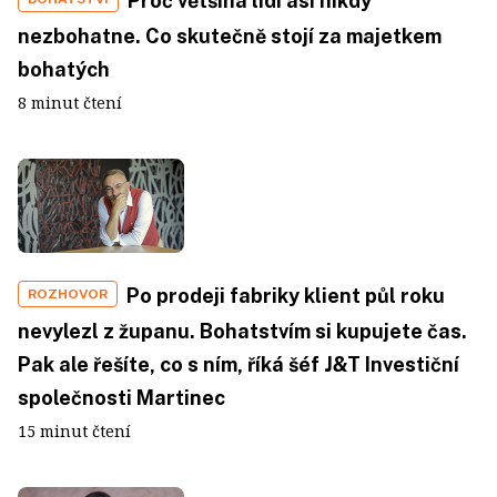
Proč většina lidí asi nikdy
nezbohatne. Co skutečně stojí za majetkem
bohatých
8 minut čtení
Po prodeji fabriky klient půl roku
ROZHOVOR
nevylezl z županu. Bohatstvím si kupujete čas.
Pak ale řešíte, co s ním, říká šéf J&T Investiční
společnosti Martinec
15 minut čtení