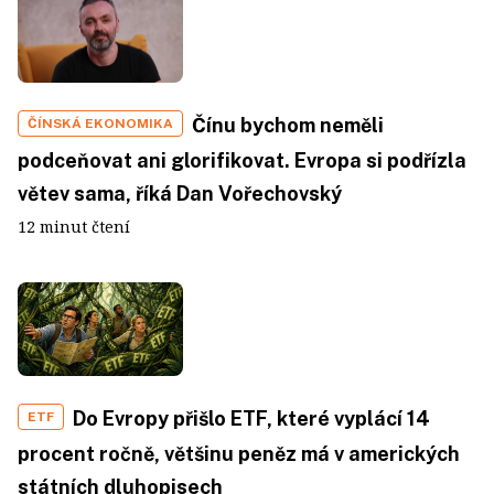
Čínu bychom neměli
ČÍNSKÁ EKONOMIKA
podceňovat ani glorifikovat. Evropa si podřízla
větev sama, říká Dan Vořechovský
12 minut čtení
Do Evropy přišlo ETF, které vyplácí 14
ETF
procent ročně, většinu peněz má v amerických
státních dluhopisech