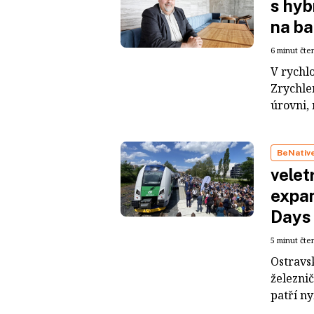
s hyb
na ba
6 minut čte
V rychlo
Zrychle
úrovni, 
BeNativ
velet
expan
Days
5 minut čte
Ostravsk
železni
patří ny