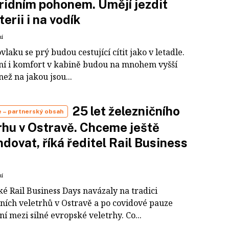
ridním pohonem. Umějí jezdit
terii i na vodík
ní
vlaku se prý budou cestující cítit jako v letadle.
ní i komfort v kabině budou na mnohem vyšší
než na jakou jsou...
25 let železničního
e
– partnerský obsah
rhu v Ostravě. Chceme ještě
dovat, říká ředitel Rail Business
ní
é Rail Business Days navázaly na tradici
čních veletrhů v Ostravě a po covidové pauze
ní mezi silné evropské veletrhy. Co...