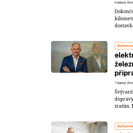
6 minut čte
Dokončen
kilometr
dostavb
BeNativ
elekt
želez
připr
7 minut čte
Švýcarsk
dopravy
tratím. 
BeNativ