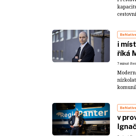
kapacitu
cestovní
BeNativ
i mís
říká 
7 minut čte
Moderní
nízkola
komunik
BeNativ
v pro
Igna