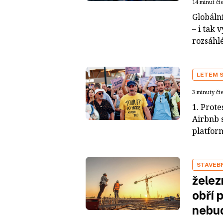
14 minut čt
Globální
– i tak
rozsáhlé
LETEM 
3 minuty čt
1. Prote
Airbnb s
platform
STAVEB
želez
obří 
nebud