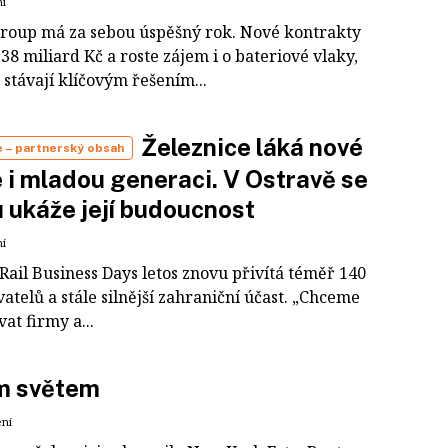
ní
roup má za sebou úspěšný rok. Nové kontrakty
38 miliard Kč a roste zájem i o bateriové vlaky,
 stávají klíčovým řešením...
Železnice láká nové
e
– partnerský obsah
 i mladou generaci. V Ostravě se
 ukáže její budoucnost
ní
Rail Business Days letos znovu přivítá téměř 140
atelů a stále silnější zahraniční účast. „Chceme
at firmy a...
m světem
ení