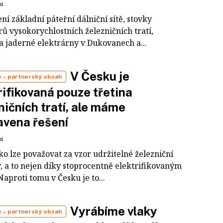
ní
í základní páteřní dálniční sítě, stovky
ů vysokorychlostních železničních tratí,
a jaderné elektrárny v Dukovanech a...
V Česku je
e
– partnerský obsah
rifikovaná pouze třetina
ničních tratí, ale máme
avena řešení
ní
o lze považovat za vzor udržitelné železniční
, a to nejen díky stoprocentně elektrifikovaným
Naproti tomu v Česku je to...
Vyrábíme vlaky
e
– partnerský obsah