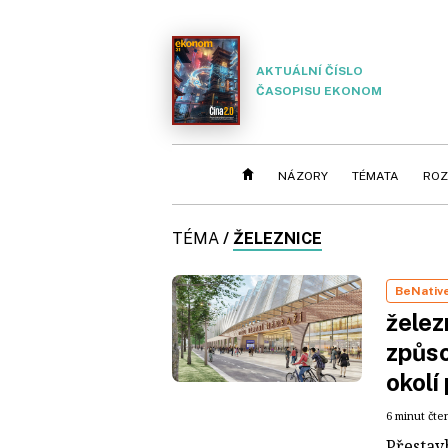
AKTUÁLNÍ ČÍSLO
ČASOPISU EKONOM
NÁZORY
TÉMATA
ROZ
TÉMA
/
ŽELEZNICE
BeNativ
želez
způso
okolí
6 minut čte
Přestav