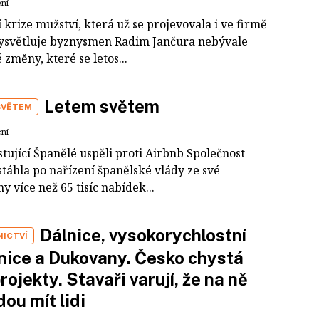
ení
 krize mužství, která už se projevovala i ve firmě
 vysvětluje byznysmen Radim Jančura nebývale
 změny, které se letos...
Letem světem
SVĚTEM
ení
stující Španělé uspěli proti Airbnb Společnost
táhla po nařízení španělské vlády ze své
y více než 65 tisíc nabídek...
Dálnice, vysokorychlostní
NICTVÍ
nice a Dukovany. Česko chystá
projekty. Stavaři varují, že na ně
ou mít lidi