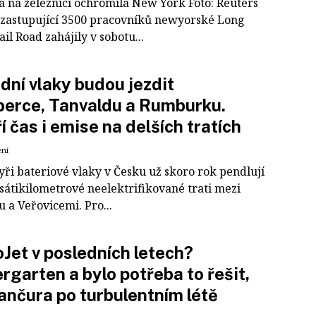
ka na železnici ochromila New York Foto: Reuters
zastupující 3500 pracovníků newyorské Long
ail Road zahájily v sobotu...
dní vlaky budou jezdit
berce, Tanvaldu a Rumburku.
í čas i emise na delších tratích
ení
yři bateriové vlaky v Česku už skoro rok pendlují
sátikilometrové neelektrifikované trati mezi
 a Veřovicemi. Pro...
Jet v posledních letech?
rgarten a bylo potřeba to řešit,
Jančura po turbulentním létě