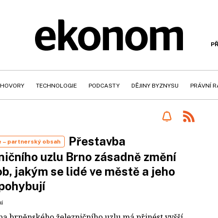
PŘ
HOVORY
TECHNOLOGIE
PODCASTY
DĚJINY BYZNYSU
PRÁVNÍ 
Přestavba
e
– partnerský obsah
ničního uzlu Brno zásadně změní
b, jakým se lidé ve městě a jeho
 pohybují
ní
ba brněnského železničního uzlu má přinést vyšší