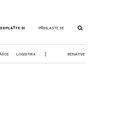
EDPLAŤTE SI
PŘIHLASTE SE
BENATIVE
RÁDCE
LOGISTIKA