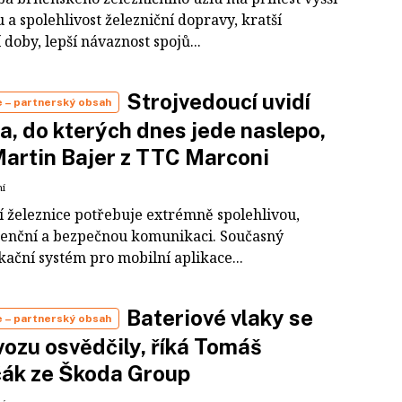
 a spolehlivost železniční dopravy, kratší
 doby, lepší návaznost spojů...
Strojvedoucí uvidí
e
– partnerský obsah
ta, do kterých dnes jede naslepo,
Martin Bajer z TTC Marconi
ní
 železnice potřebuje extrémně spolehlivou,
tenční a bezpečnou komunikaci. Současný
ační systém pro mobilní aplikace...
Bateriové vlaky se
e
– partnerský obsah
vozu osvědčily, říká Tomáš
čák ze Škoda Group