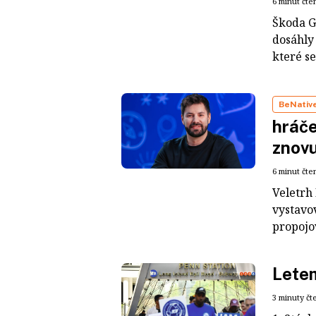
6 minut čte
Škoda G
dosáhly 
které se
BeNativ
hráče
znovu
6 minut čte
Veletrh 
vystavov
propojov
Lete
3 minuty čt