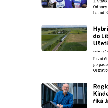
1. Stáv
Odbory 
Island R
Hybri
do Li
Ušetř
4 minuty čt
První čt
po pade
Ostravou
Regio
Kinde
říká 