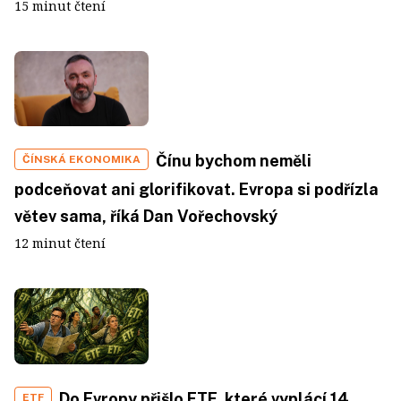
15 minut čtení
Čínu bychom neměli
ČÍNSKÁ EKONOMIKA
podceňovat ani glorifikovat. Evropa si podřízla
větev sama, říká Dan Vořechovský
12 minut čtení
Do Evropy přišlo ETF, které vyplácí 14
ETF