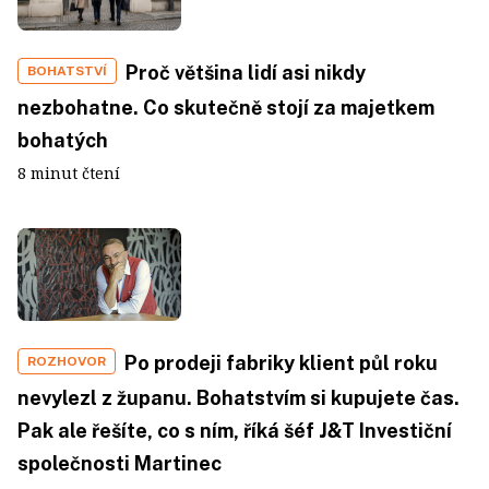
Proč většina lidí asi nikdy
BOHATSTVÍ
nezbohatne. Co skutečně stojí za majetkem
bohatých
8 minut čtení
Po prodeji fabriky klient půl roku
ROZHOVOR
nevylezl z županu. Bohatstvím si kupujete čas.
Pak ale řešíte, co s ním, říká šéf J&T Investiční
společnosti Martinec