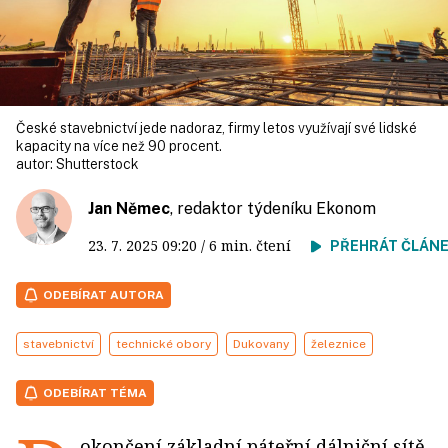
České stavebnictví jede nadoraz, firmy letos využívají své lidské
kapacity na více než 90 procent.
autor:
Shutterstock
Jan Němec
, redaktor týdeníku Ekonom
23. 7. 2025
09:20
/ 6 min. čtení
PŘEHRÁT ČLÁN
ODEBÍRAT AUTORA
stavebnictví
technické obory
Dukovany
železnice
ODEBÍRAT TÉMA
okončení základní páteřní dálniční sítě,