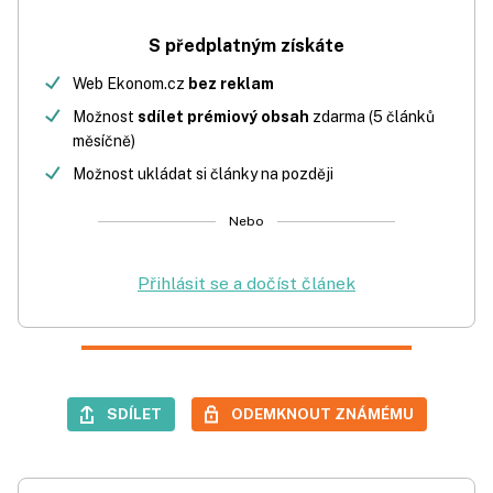
S předplatným získáte
Web Ekonom.cz
bez reklam
Možnost
sdílet prémiový obsah
zdarma (5 článků
měsíčně)
Možnost ukládat si články na později
Nebo
Přihlásit se a dočíst článek
SDÍLET
ODEMKNOUT ZNÁMÉMU