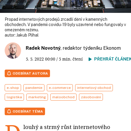
Propad internetových prodejů zrcadlí dění v kamenných
obchodech. V pandemii covidu‑19 byly uzavřené nebo fungovaly v
omezeném režimu.
autor:
Jakub Plíhal
Radek Novotný
, redaktor týdeníku Ekonom
5. 5. 2022
00:00
/ 5 min. čtení
PŘEHRÁT ČLÁNE
ODEBÍRAT AUTORA
e-shop
pandemie
e-commerce
internetový obchod
logistika
marketing
maloobchod
zásobování
ODEBÍRAT TÉMA
louhý a strmý růst internetového