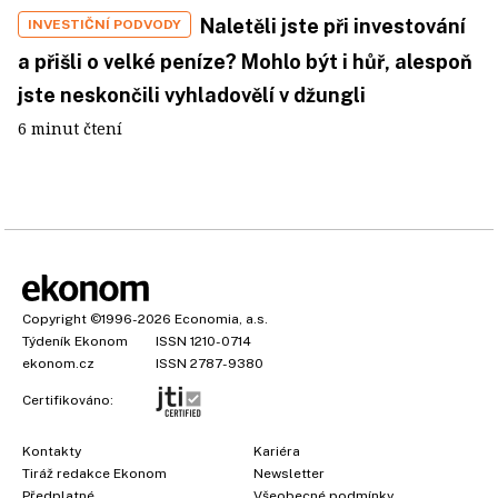
Naletěli jste při investování
INVESTIČNÍ PODVODY
a přišli o velké peníze? Mohlo být i hůř, alespoň
jste neskončili vyhladovělí v džungli
6 minut čtení
Copyright
©1996-2026
Economia, a.s.
Týdeník Ekonom
ISSN 1210-0714
ekonom.cz
ISSN 2787-9380
Certifikováno:
Kontakty
Kariéra
Tiráž redakce Ekonom
Newsletter
Předplatné
Všeobecné podmínky