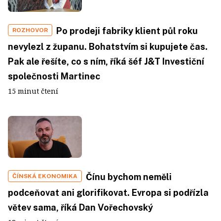
Po prodeji fabriky klient půl roku
ROZHOVOR
nevylezl z županu. Bohatstvím si kupujete čas.
Pak ale řešíte, co s ním, říká šéf J&T Investiční
společnosti Martinec
15 minut čtení
Čínu bychom neměli
ČÍNSKÁ EKONOMIKA
podceňovat ani glorifikovat. Evropa si podřízla
větev sama, říká Dan Vořechovský